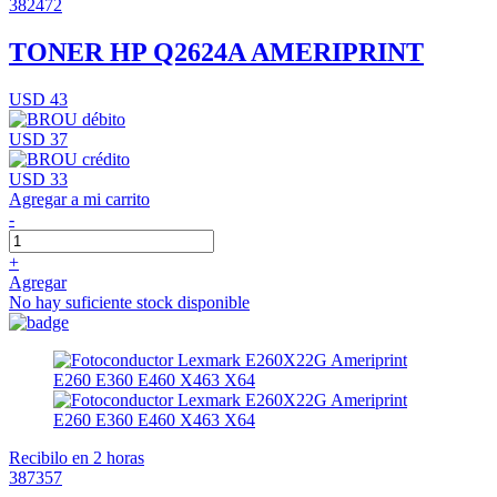
382472
TONER HP Q2624A AMERIPRINT
USD 43
USD 37
USD 33
Agregar a mi carrito
-
+
Agregar
No hay suficiente stock disponible
Recibilo en 2 horas
387357