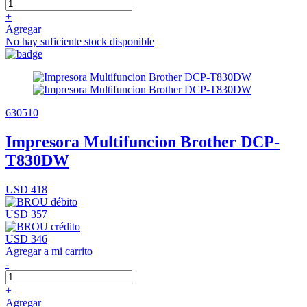
+
Agregar
No hay suficiente stock disponible
630510
Impresora Multifuncion Brother DCP-
T830DW
USD 418
USD 357
USD 346
Agregar a mi carrito
-
+
Agregar