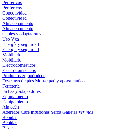
Periféricos
Periféricos
Conectividad
Conectividad
Almacenamiento
Almacenamiento
Cables y adaptadores
Usb
Vga
Energía y seguridad
Energía y seguridad
Mobiliario
Mobiliario
Electrodomésticos
Electrodomésticos
Productos ergonómicos
Descanso de pies
Mouse pad y apoya muñeca
Ferretería
Fichas y adaptadores
Equipamiento
Equipamiento
Almacén
Aderezos
Café
Infusiones
Yerba
Galletas
Ver más
Bebidas
Bebidas
Bazar