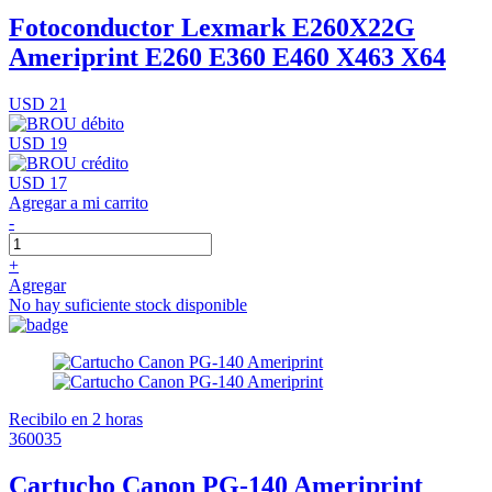
Fotoconductor Lexmark E260X22G
Ameriprint E260 E360 E460 X463 X64
USD 21
USD 19
USD 17
Agregar a mi carrito
-
+
Agregar
No hay suficiente stock disponible
Recibilo en 2 horas
360035
Cartucho Canon PG-140 Ameriprint