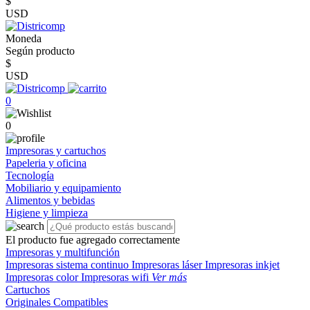
$
USD
Moneda
Según producto
$
USD
0
0
Impresoras y cartuchos
Papeleria y oficina
Tecnología
Mobiliario y equipamiento
Alimentos y bebidas
Higiene y limpieza
El producto fue agregado correctamente
Impresoras y multifunción
Impresoras sistema continuo
Impresoras láser
Impresoras inkjet
Impresoras color
Impresoras wifi
Ver más
Cartuchos
Originales
Compatibles