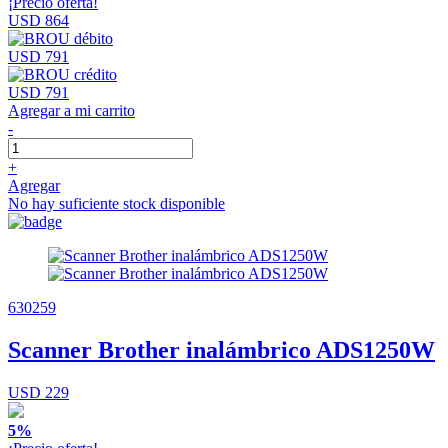
¡Precio oferta!
USD 864
USD 791
USD 791
Agregar a mi carrito
-
+
Agregar
No hay suficiente stock disponible
630259
Scanner Brother inalámbrico ADS1250W
USD 229
5%