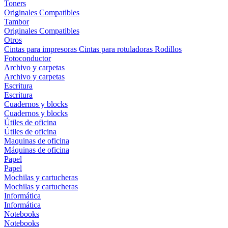
Toners
Originales
Compatibles
Tambor
Originales
Compatibles
Otros
Cintas para impresoras
Cintas para rotuladoras
Rodillos
Fotoconductor
Archivo y carpetas
Archivo y carpetas
Escritura
Escritura
Cuadernos y blocks
Cuadernos y blocks
Útiles de oficina
Útiles de oficina
Maquinas de oficina
Máquinas de oficina
Papel
Papel
Mochilas y cartucheras
Mochilas y cartucheras
Informática
Informática
Notebooks
Notebooks