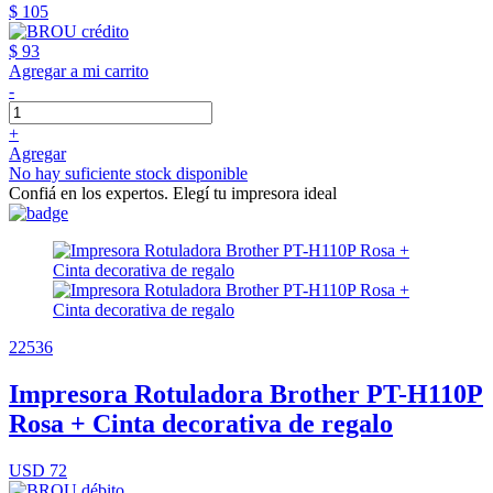
$ 105
$ 93
Agregar a mi carrito
-
+
Agregar
No hay suficiente stock disponible
Confiá en los expertos. Elegí tu impresora ideal
22536
Impresora Rotuladora Brother PT-H110P
Rosa + Cinta decorativa de regalo
USD 72