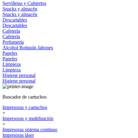
Servilletas y Cubiertos
Snacks y almacén
Snacks y almacén
Descartables
Descartables
Cafetería
Cafetería
Perfumería
Alcohol
Botiquín
Jabones
Papeles
Papeles
Limpieza
Limpieza
Higiene personal
Higiene personal
Buscador de cartuchos
Impresoras y cartuchos
+
Impresoras y multifunción
+
Impresoras sistema continuo
Impresoras láser