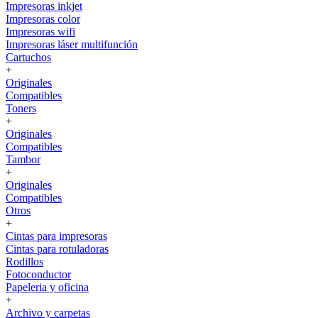
Impresoras inkjet
Impresoras color
Impresoras wifi
Impresoras láser multifunción
Cartuchos
+
Originales
Compatibles
Toners
+
Originales
Compatibles
Tambor
+
Originales
Compatibles
Otros
+
Cintas para impresoras
Cintas para rotuladoras
Rodillos
Fotoconductor
Papeleria y oficina
+
Archivo y carpetas