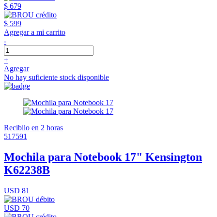
$ 679
$ 599
Agregar a mi carrito
-
+
Agregar
No hay suficiente stock disponible
Recibilo en 2 horas
517591
Mochila para Notebook 17" Kensington
K62238B
USD 81
USD 70