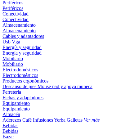
Periféricos
Periféricos
Conectividad
Conectividad
Almacenamiento
Almacenamiento
Cables y adaptadores
Usb
Vga
Energía y seguridad
Energía y seguridad
Mobiliario
Mobiliario
Electrodomésticos
Electrodomésticos
Productos ergonómicos
Descanso de pies
Mouse pad y apoya muñeca
Ferretería
Fichas y adaptadores
Equipamiento
Equipamiento
Almacén
Aderezos
Café
Infusiones
Yerba
Galletas
Ver más
Bebidas
Bebidas
Bazar