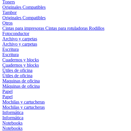
Toners
Originales
Compatibles
Tambor
Originales
Compatibles
Otros
Cintas para impresoras
Cintas para rotuladoras
Rodillos
Fotoconductor
Archivo y carpetas
Archivo y carpetas
Escritura
Escritura
Cuadernos y blocks
Cuadernos y blocks
Útiles de oficina
Útiles de oficina
Maquinas de oficina
Máquinas de oficina
Papel
Papel
Mochilas y cartucheras
Mochilas y cartucheras
Informática
Informática
Notebooks
Notebooks