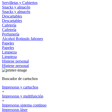
Servilletas y Cubiertos
Snacks y almacén
Snacks y almacén
Descartables
Descartables
Cafetería
Cafetería
Perfumería
Alcohol
Botiquín
Jabones
Papeles
Papeles
Limpieza
Limpieza
Higiene personal
Higiene personal
Buscador de cartuchos
Impresoras y cartuchos
+
Impresoras y multifunción
+
Impresoras sistema continuo
Impresoras láser