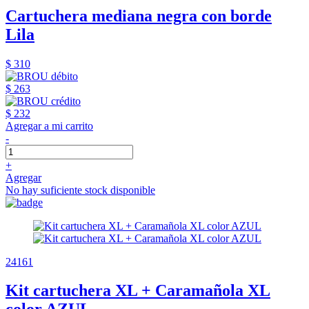
Cartuchera mediana negra con borde
Lila
$ 310
$ 263
$ 232
Agregar a mi carrito
-
+
Agregar
No hay suficiente stock disponible
24161
Kit cartuchera XL + Caramañola XL