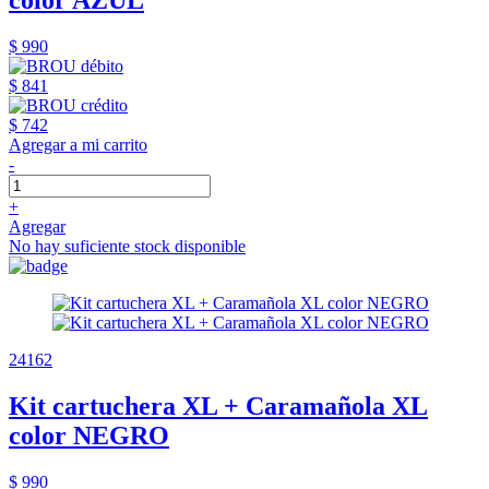
color AZUL
$ 990
$ 841
$ 742
Agregar a mi carrito
-
+
Agregar
No hay suficiente stock disponible
24162
Kit cartuchera XL + Caramañola XL
color NEGRO
$ 990