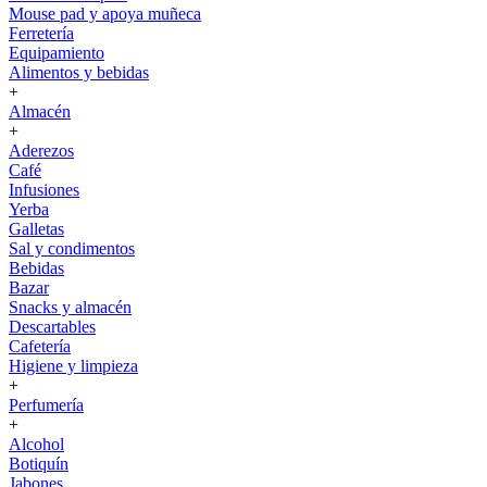
Mouse pad y apoya muñeca
Ferretería
Equipamiento
Alimentos y bebidas
+
Almacén
+
Aderezos
Café
Infusiones
Yerba
Galletas
Sal y condimentos
Bebidas
Bazar
Snacks y almacén
Descartables
Cafetería
Higiene y limpieza
+
Perfumería
+
Alcohol
Botiquín
Jabones