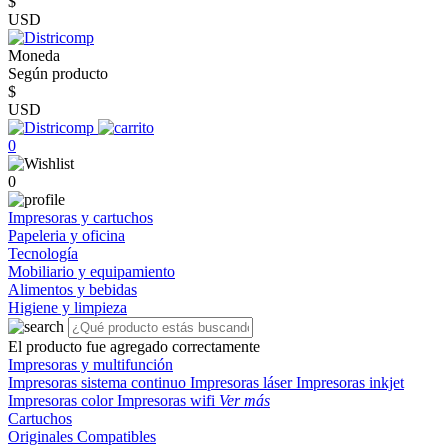
$
USD
Moneda
Según producto
$
USD
0
0
Impresoras y cartuchos
Papeleria y oficina
Tecnología
Mobiliario y equipamiento
Alimentos y bebidas
Higiene y limpieza
El producto fue agregado correctamente
Impresoras y multifunción
Impresoras sistema continuo
Impresoras láser
Impresoras inkjet
Impresoras color
Impresoras wifi
Ver más
Cartuchos
Originales
Compatibles