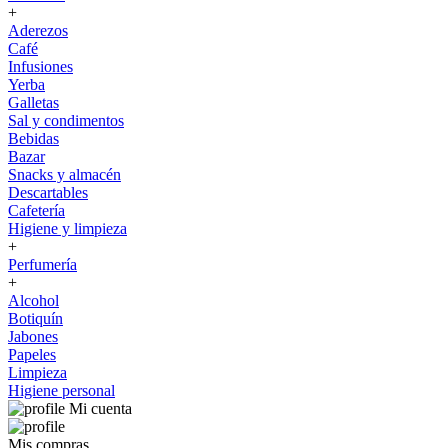
+
Aderezos
Café
Infusiones
Yerba
Galletas
Sal y condimentos
Bebidas
Bazar
Snacks y almacén
Descartables
Cafetería
Higiene y limpieza
+
Perfumería
+
Alcohol
Botiquín
Jabones
Papeles
Limpieza
Higiene personal
Mi cuenta
Mis compras