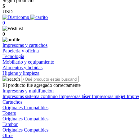
Según producto
$
USD
0
0
Impresoras y cartuchos
Papeleria y oficina
Tecnología
Mobiliario y equipamiento
Alimentos y bebidas
Higiene y limpieza
El producto fue agregado correctamente
Impresoras y multifunción
Impresoras sistema continuo
Impresoras láser
Impresoras inkjet
Impre
Cartuchos
Originales
Compatibles
Toners
Originales
Compatibles
Tambor
Originales
Compatibles
Otros