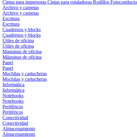
Cintas para impresoras
Cintas para rotuladoras
Rodillos
Fotoconducto
Archivo y carpetas
Archivo y carpetas
Escritura
Escritura
Cuadernos y blocks
Cuadernos y blocks
Útiles de oficina
Útiles de oficina
Maquinas de oficina
Máquinas de oficina
Papel
Papel
Mochilas y cartucheras
Mochilas y cartucheras
Informática
Informática
Notebooks
Notebooks
Periféricos
Periféricos
Conectividad
Conectividad
Almacenamiento
Almacenamiento