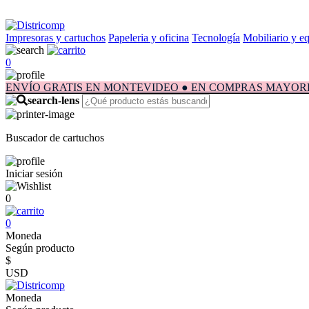
Impresoras y cartuchos
Papeleria y oficina
Tecnología
Mobiliario y e
0
ENVÍO GRATIS EN MONTEVIDEO ● EN COMPRAS MAYORES A $1.
Buscador de cartuchos
Iniciar sesión
0
0
Moneda
Según producto
$
USD
Moneda