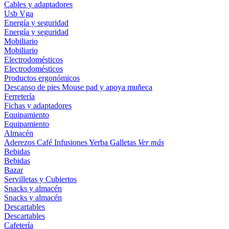
Cables y adaptadores
Usb
Vga
Energía y seguridad
Energía y seguridad
Mobiliario
Mobiliario
Electrodomésticos
Electrodomésticos
Productos ergonómicos
Descanso de pies
Mouse pad y apoya muñeca
Ferretería
Fichas y adaptadores
Equipamiento
Equipamiento
Almacén
Aderezos
Café
Infusiones
Yerba
Galletas
Ver más
Bebidas
Bebidas
Bazar
Servilletas y Cubiertos
Snacks y almacén
Snacks y almacén
Descartables
Descartables
Cafetería