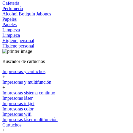
Cafetería
Perfumería
Alcohol
Botiquín
Jabones
Papeles
Papeles
Limpieza
Limpieza
Higiene personal
Higiene personal
Buscador de cartuchos
Impresoras y cartuchos
+
Impresoras y multifunción
+
Impresoras sistema continuo
Impresoras láser
Impresoras inkjet
Impresoras color
Impresoras wifi
Impresoras láser multifunción
Cartuchos
+