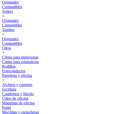
Originales
Compatibles
Toners
+
Originales
Compatibles
Tambor
+
Originales
Compatibles
Otros
+
Cintas para impresoras
Cintas para rotuladoras
Rodillos
Fotoconductor
Papeleria y oficina
+
Archivo y carpetas
Escritura
Cuadernos y blocks
Útiles de oficina
Maquinas de oficina
Papel
Mochilas y cartucheras