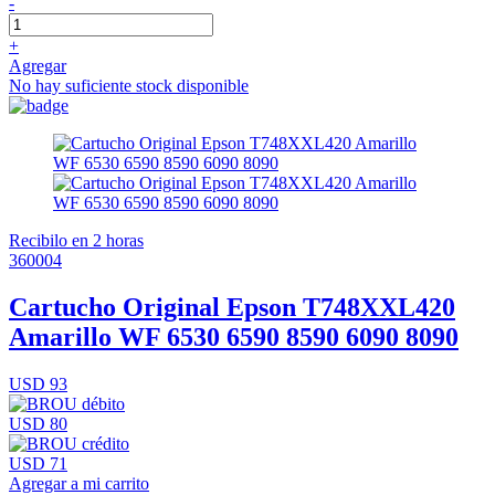
-
+
Agregar
No hay suficiente stock disponible
Recibilo en 2 horas
360004
Cartucho Original Epson T748XXL420
Amarillo WF 6530 6590 8590 6090 8090
USD 93
USD 80
USD 71
Agregar a mi carrito