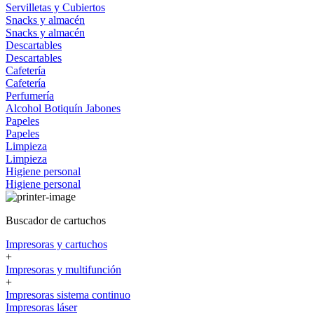
Servilletas y Cubiertos
Snacks y almacén
Snacks y almacén
Descartables
Descartables
Cafetería
Cafetería
Perfumería
Alcohol
Botiquín
Jabones
Papeles
Papeles
Limpieza
Limpieza
Higiene personal
Higiene personal
Buscador de cartuchos
Impresoras y cartuchos
+
Impresoras y multifunción
+
Impresoras sistema continuo
Impresoras láser