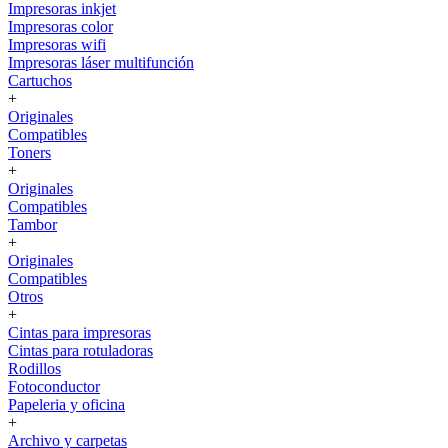
Impresoras inkjet
Impresoras color
Impresoras wifi
Impresoras láser multifunción
Cartuchos
+
Originales
Compatibles
Toners
+
Originales
Compatibles
Tambor
+
Originales
Compatibles
Otros
+
Cintas para impresoras
Cintas para rotuladoras
Rodillos
Fotoconductor
Papeleria y oficina
+
Archivo y carpetas