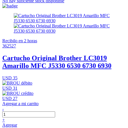
No hay suficiente stock disponible
Recibilo en 2 horas
362527
Cartucho Original Brother LC3019
Amarillo MFC J5330 6530 6730 6930
USD 35
USD 31
USD 27
Agregar a mi carrito
-
+
Agregar