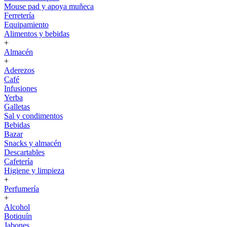
Mouse pad y apoya muñeca
Ferretería
Equipamiento
Alimentos y bebidas
+
Almacén
+
Aderezos
Café
Infusiones
Yerba
Galletas
Sal y condimentos
Bebidas
Bazar
Snacks y almacén
Descartables
Cafetería
Higiene y limpieza
+
Perfumería
+
Alcohol
Botiquín
Jabones