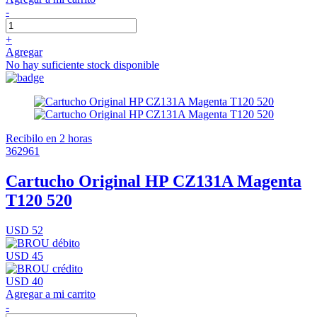
-
+
Agregar
No hay suficiente stock disponible
Recibilo en 2 horas
362961
Cartucho Original HP CZ131A Magenta
T120 520
USD 52
USD 45
USD 40
Agregar a mi carrito
-