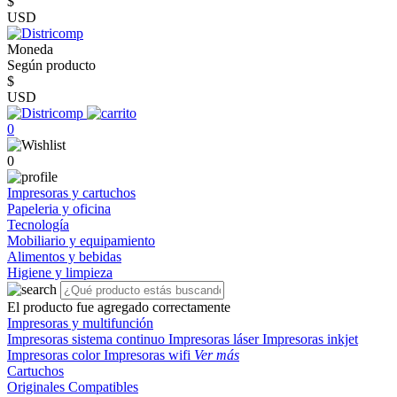
$
USD
Moneda
Según producto
$
USD
0
0
Impresoras y cartuchos
Papeleria y oficina
Tecnología
Mobiliario y equipamiento
Alimentos y bebidas
Higiene y limpieza
El producto fue agregado correctamente
Impresoras y multifunción
Impresoras sistema continuo
Impresoras láser
Impresoras inkjet
Impresoras color
Impresoras wifi
Ver más
Cartuchos
Originales
Compatibles