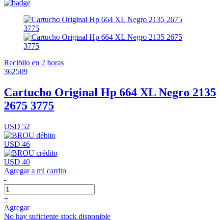
Recibilo en 2 horas
362509
Cartucho Original Hp 664 XL Negro 2135
2675 3775
USD 52
USD 46
USD 40
Agregar a mi carrito
-
+
Agregar
No hay suficiente stock disponible