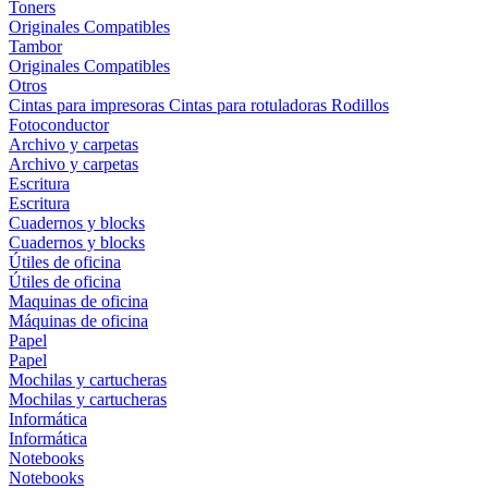
Toners
Originales
Compatibles
Tambor
Originales
Compatibles
Otros
Cintas para impresoras
Cintas para rotuladoras
Rodillos
Fotoconductor
Archivo y carpetas
Archivo y carpetas
Escritura
Escritura
Cuadernos y blocks
Cuadernos y blocks
Útiles de oficina
Útiles de oficina
Maquinas de oficina
Máquinas de oficina
Papel
Papel
Mochilas y cartucheras
Mochilas y cartucheras
Informática
Informática
Notebooks
Notebooks