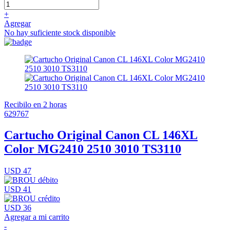
+
Agregar
No hay suficiente stock disponible
Recibilo en 2 horas
629767
Cartucho Original Canon CL 146XL
Color MG2410 2510 3010 TS3110
USD 47
USD 41
USD 36
Agregar a mi carrito
-