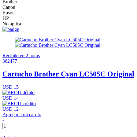
Brother
Canon
Epson
HP
No aplica
Recibilo en 2 horas
362477
Cartucho Brother Cyan LC505C Original
USD 15
USD 14
USD 12
Agregar a mi carrito
-
+