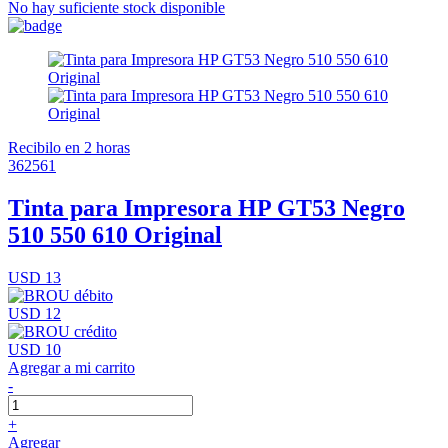
No hay suficiente stock disponible
Recibilo en 2 horas
362561
Tinta para Impresora HP GT53 Negro
510 550 610 Original
USD 13
USD 12
USD 10
Agregar a mi carrito
-
+
Agregar