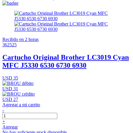
Recibilo en 2 horas
362525
Cartucho Original Brother LC3019 Cyan
MFC J5330 6530 6730 6930
USD 35
USD 31
USD 27
Agregar a mi carrito
-
+
Agregar
No hay suficiente stock disponible