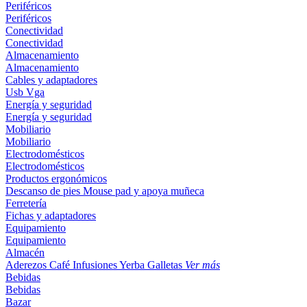
Periféricos
Periféricos
Conectividad
Conectividad
Almacenamiento
Almacenamiento
Cables y adaptadores
Usb
Vga
Energía y seguridad
Energía y seguridad
Mobiliario
Mobiliario
Electrodomésticos
Electrodomésticos
Productos ergonómicos
Descanso de pies
Mouse pad y apoya muñeca
Ferretería
Fichas y adaptadores
Equipamiento
Equipamiento
Almacén
Aderezos
Café
Infusiones
Yerba
Galletas
Ver más
Bebidas
Bebidas
Bazar