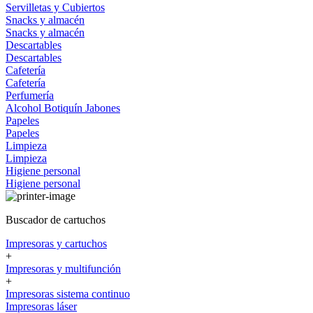
Servilletas y Cubiertos
Snacks y almacén
Snacks y almacén
Descartables
Descartables
Cafetería
Cafetería
Perfumería
Alcohol
Botiquín
Jabones
Papeles
Papeles
Limpieza
Limpieza
Higiene personal
Higiene personal
Buscador de cartuchos
Impresoras y cartuchos
+
Impresoras y multifunción
+
Impresoras sistema continuo
Impresoras láser