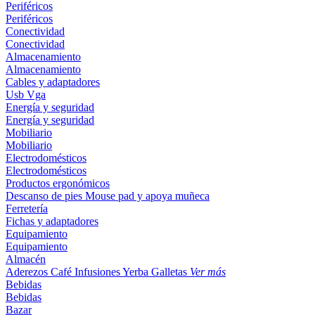
Periféricos
Periféricos
Conectividad
Conectividad
Almacenamiento
Almacenamiento
Cables y adaptadores
Usb
Vga
Energía y seguridad
Energía y seguridad
Mobiliario
Mobiliario
Electrodomésticos
Electrodomésticos
Productos ergonómicos
Descanso de pies
Mouse pad y apoya muñeca
Ferretería
Fichas y adaptadores
Equipamiento
Equipamiento
Almacén
Aderezos
Café
Infusiones
Yerba
Galletas
Ver más
Bebidas
Bebidas
Bazar