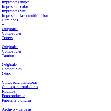
Impresoras inkjet
Impresoras color
Impresoras wifi
Impresoras láser multifunción
Cartuchos
+
Originales
Compatibles
Toners
+
Originales
Compatibles
Tambor
+
Originales
Compatibles
Otros
+
Cintas para impresoras
Cintas para rotuladoras
Rodillos
Fotoconductor
Papeleria y oficina
+
Archivo y carpetas