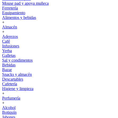
Mouse pad y apoya muñeca
Ferretería
Equipamiento
Alimentos y bebidas
+
Almacén
+
Aderezos
Café
Infusiones
Yerba
Galletas
Sal y condimentos
Bebidas
Bazar
Snacks y almacén
Descartables
Cafetería
Higiene y limpieza
+
Perfumería
+
Alcohol
Botiquín
Jabones