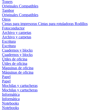
Toners
Originales
Compatibles
Tambor
Originales
Compatibles
Otros
Cintas para impresoras
Cintas para rotuladoras
Rodillos
Fotoconductor
Archivo y carpetas
Archivo y carpetas
Escritura
Escritura
Cuadernos y blocks
Cuadernos y blocks
Útiles de oficina
Útiles de oficina
Maquinas de oficina
Máquinas de oficina
Papel
Papel
Mochilas y cartucheras
Mochilas y cartucheras
Informática
Informática
Notebooks
Notebooks