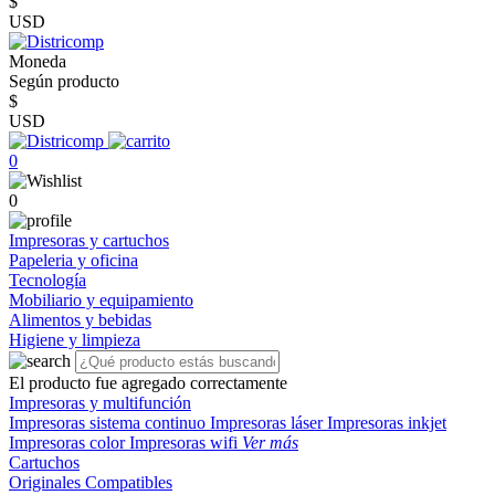
$
USD
Moneda
Según producto
$
USD
0
0
Impresoras y cartuchos
Papeleria y oficina
Tecnología
Mobiliario y equipamiento
Alimentos y bebidas
Higiene y limpieza
El producto fue agregado correctamente
Impresoras y multifunción
Impresoras sistema continuo
Impresoras láser
Impresoras inkjet
Impresoras color
Impresoras wifi
Ver más
Cartuchos
Originales
Compatibles