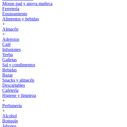
Mouse pad y apoya muñeca
Ferretería
Equipamiento
Alimentos y bebidas
+
Almacén
+
Aderezos
Café
Infusiones
Yerba
Galletas
Sal y condimentos
Bebidas
Bazar
Snacks y almacén
Descartables
Cafetería
Higiene y limpieza
+
Perfumería
+
Alcohol
Botiquín
Jabones