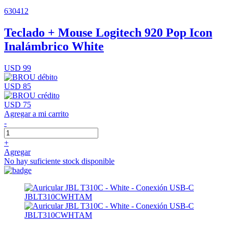
630412
Teclado + Mouse Logitech 920 Pop Icon
Inalámbrico White
USD 99
USD 85
USD 75
Agregar a mi carrito
-
+
Agregar
No hay suficiente stock disponible