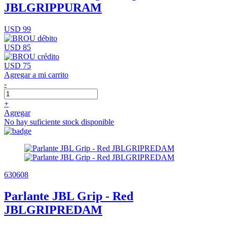
JBLGRIPPURAM
USD 99
USD 85
USD 75
Agregar a mi carrito
-
+
Agregar
No hay suficiente stock disponible
630608
Parlante JBL Grip - Red
JBLGRIPREDAM