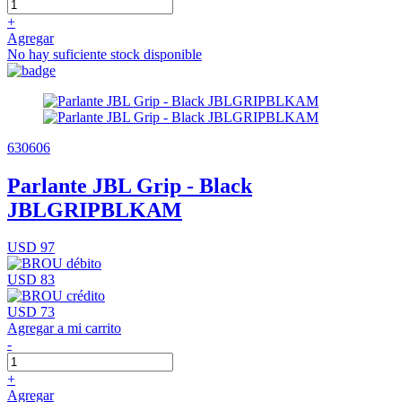
+
Agregar
No hay suficiente stock disponible
630606
Parlante JBL Grip - Black
JBLGRIPBLKAM
USD 97
USD 83
USD 73
Agregar a mi carrito
-
+
Agregar