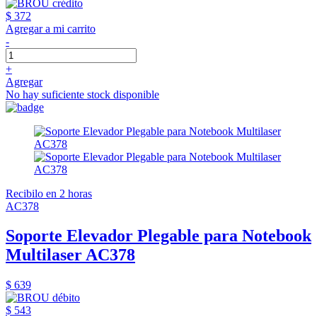
$ 372
Agregar a mi carrito
-
+
Agregar
No hay suficiente stock disponible
Recibilo en 2 horas
AC378
Soporte Elevador Plegable para Notebook
Multilaser AC378
$ 639
$ 543