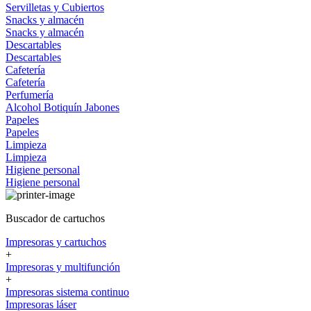
Servilletas y Cubiertos
Snacks y almacén
Snacks y almacén
Descartables
Descartables
Cafetería
Cafetería
Perfumería
Alcohol
Botiquín
Jabones
Papeles
Papeles
Limpieza
Limpieza
Higiene personal
Higiene personal
Buscador de cartuchos
Impresoras y cartuchos
+
Impresoras y multifunción
+
Impresoras sistema continuo
Impresoras láser