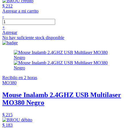
$ 212
Agregar a mi carrito
-
+
Agregar
No hay suficiente stock disponible
Recibilo en 2 horas
MO380
Mouse Inalamb 2.4GHZ USB Multilaser
MO380 Negro
$ 215
$ 183