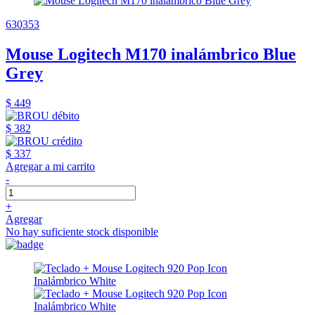
630353
Mouse Logitech M170 inalámbrico Blue
Grey
$ 449
$ 382
$ 337
Agregar a mi carrito
-
+
Agregar
No hay suficiente stock disponible