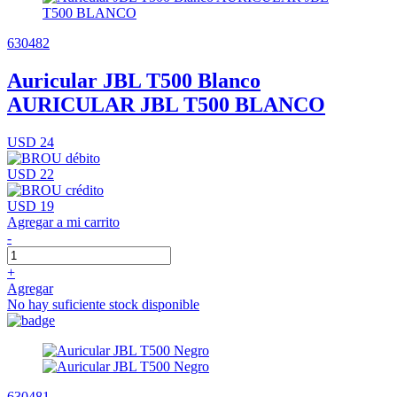
630482
Auricular JBL T500 Blanco
AURICULAR JBL T500 BLANCO
USD 24
USD 22
USD 19
Agregar a mi carrito
-
+
Agregar
No hay suficiente stock disponible
630481