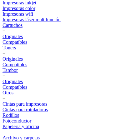
Impresoras inkjet
Impresoras color
Impresoras wifi
Impresoras láser multifunción
Cartuchos
+
Originales
Compatibles
Toners
+
Originales
Compatibles
Tambor
+
Originales
Compatibles
Otros
+
Cintas para impresoras
Cintas para rotuladoras
Rodillos
Fotoconductor
Papeleria y oficina
+
Archivo y carpetas