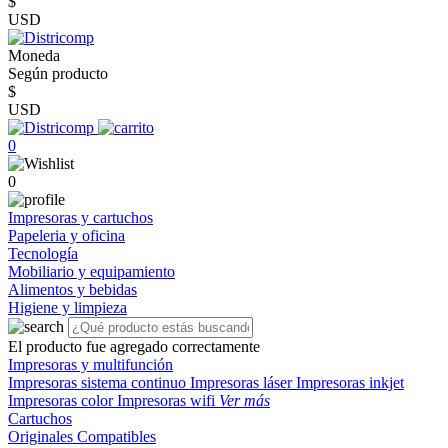
$
USD
Moneda
Según producto
$
USD
0
0
Impresoras y cartuchos
Papeleria y oficina
Tecnología
Mobiliario y equipamiento
Alimentos y bebidas
Higiene y limpieza
El producto fue agregado correctamente
Impresoras y multifunción
Impresoras sistema continuo
Impresoras láser
Impresoras inkjet
Impresoras color
Impresoras wifi
Ver más
Cartuchos
Originales
Compatibles