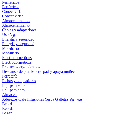
Periféricos
Periféricos
Conectividad
Conectividad
Almacenamiento
Almacenamiento
Cables y adaptadores
Usb
Vga
Energía y seguridad
Energía y seguridad
Mobiliario
Mobiliario
Electrodomésticos
Electrodomésticos
Productos ergonómicos
Descanso de pies
Mouse pad y apoya muñeca
Ferretería
Fichas y adaptadores
Equipamiento
Equipamiento
Almacén
Aderezos
Café
Infusiones
Yerba
Galletas
Ver más
Bebidas
Bebidas
Bazar