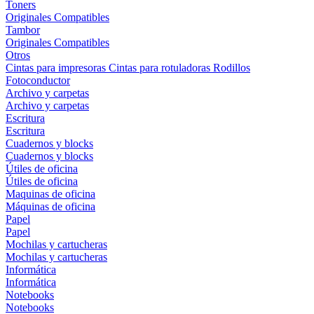
Toners
Originales
Compatibles
Tambor
Originales
Compatibles
Otros
Cintas para impresoras
Cintas para rotuladoras
Rodillos
Fotoconductor
Archivo y carpetas
Archivo y carpetas
Escritura
Escritura
Cuadernos y blocks
Cuadernos y blocks
Útiles de oficina
Útiles de oficina
Maquinas de oficina
Máquinas de oficina
Papel
Papel
Mochilas y cartucheras
Mochilas y cartucheras
Informática
Informática
Notebooks
Notebooks