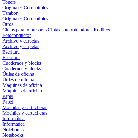
Toners
Originales
Compatibles
Tambor
Originales
Compatibles
Otros
Cintas para impresoras
Cintas para rotuladoras
Rodillos
Fotoconductor
Archivo y carpetas
Archivo y carpetas
Escritura
Escritura
Cuadernos y blocks
Cuadernos y blocks
Útiles de oficina
Útiles de oficina
Maquinas de oficina
Máquinas de oficina
Papel
Papel
Mochilas y cartucheras
Mochilas y cartucheras
Informática
Informática
Notebooks
Notebooks