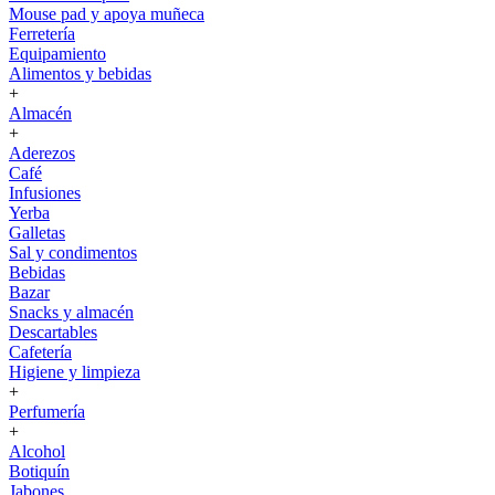
Mouse pad y apoya muñeca
Ferretería
Equipamiento
Alimentos y bebidas
+
Almacén
+
Aderezos
Café
Infusiones
Yerba
Galletas
Sal y condimentos
Bebidas
Bazar
Snacks y almacén
Descartables
Cafetería
Higiene y limpieza
+
Perfumería
+
Alcohol
Botiquín
Jabones