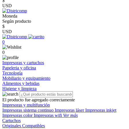
$
USD
Moneda
Según producto
$
USD
0
0
Impresoras y cartuchos
Papeleria y oficina
Tecnología
Mobiliario y equipamiento
Alimentos y bebidas
Higiene y limpieza
El producto fue agregado correctamente
Impresoras y multifunción
Impresoras sistema continuo
Impresoras láser
Impresoras inkjet
Impresoras color
Impresoras wifi
Ver más
Cartuchos
Originales
Compatibles