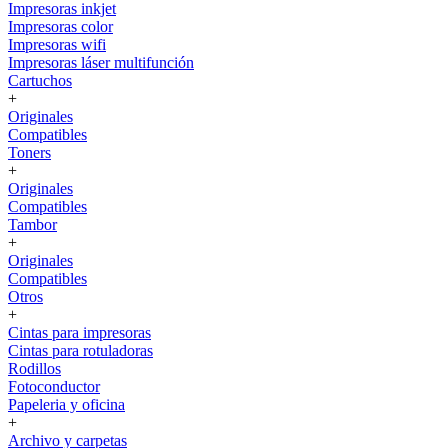
Impresoras inkjet
Impresoras color
Impresoras wifi
Impresoras láser multifunción
Cartuchos
+
Originales
Compatibles
Toners
+
Originales
Compatibles
Tambor
+
Originales
Compatibles
Otros
+
Cintas para impresoras
Cintas para rotuladoras
Rodillos
Fotoconductor
Papeleria y oficina
+
Archivo y carpetas