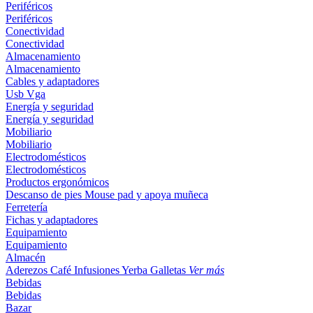
Periféricos
Periféricos
Conectividad
Conectividad
Almacenamiento
Almacenamiento
Cables y adaptadores
Usb
Vga
Energía y seguridad
Energía y seguridad
Mobiliario
Mobiliario
Electrodomésticos
Electrodomésticos
Productos ergonómicos
Descanso de pies
Mouse pad y apoya muñeca
Ferretería
Fichas y adaptadores
Equipamiento
Equipamiento
Almacén
Aderezos
Café
Infusiones
Yerba
Galletas
Ver más
Bebidas
Bebidas
Bazar