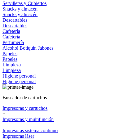
Servilletas y Cubiertos
Snacks y almacén
Snacks y almacén
Descartables
Descartables
Cafetería
Cafetería
Perfumería
Alcohol
Botiquín
Jabones
Papeles
Papeles
Limpieza
Limpieza
Higiene personal
Higiene personal
Buscador de cartuchos
Impresoras y cartuchos
+
Impresoras y multifunción
+
Impresoras sistema continuo
Impresoras láser