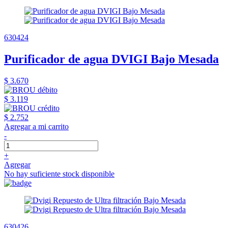
630424
Purificador de agua DVIGI Bajo Mesada
$ 3.670
$ 3.119
$ 2.752
Agregar a mi carrito
-
+
Agregar
No hay suficiente stock disponible
630426