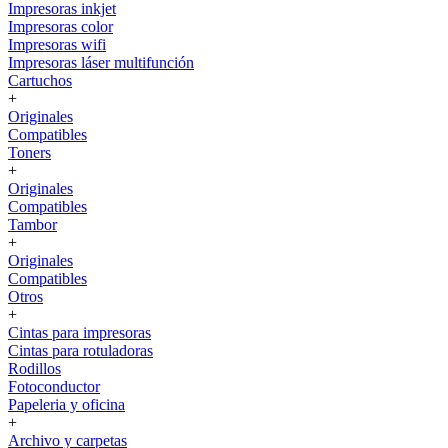
Impresoras inkjet
Impresoras color
Impresoras wifi
Impresoras láser multifunción
Cartuchos
+
Originales
Compatibles
Toners
+
Originales
Compatibles
Tambor
+
Originales
Compatibles
Otros
+
Cintas para impresoras
Cintas para rotuladoras
Rodillos
Fotoconductor
Papeleria y oficina
+
Archivo y carpetas