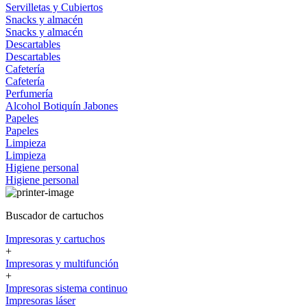
Servilletas y Cubiertos
Snacks y almacén
Snacks y almacén
Descartables
Descartables
Cafetería
Cafetería
Perfumería
Alcohol
Botiquín
Jabones
Papeles
Papeles
Limpieza
Limpieza
Higiene personal
Higiene personal
Buscador de cartuchos
Impresoras y cartuchos
+
Impresoras y multifunción
+
Impresoras sistema continuo
Impresoras láser