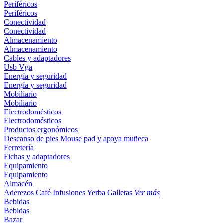
Periféricos
Periféricos
Conectividad
Conectividad
Almacenamiento
Almacenamiento
Cables y adaptadores
Usb
Vga
Energía y seguridad
Energía y seguridad
Mobiliario
Mobiliario
Electrodomésticos
Electrodomésticos
Productos ergonómicos
Descanso de pies
Mouse pad y apoya muñeca
Ferretería
Fichas y adaptadores
Equipamiento
Equipamiento
Almacén
Aderezos
Café
Infusiones
Yerba
Galletas
Ver más
Bebidas
Bebidas
Bazar