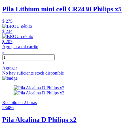
Pila Lithium mini cell CR2430 Philips x5
$ 275
$ 234
$ 207
Agregar a mi carrito
-
+
Agregar
No hay suficiente stock disponible
Recibilo en 2 horas
23486
Pila Alcalina D Philips x2