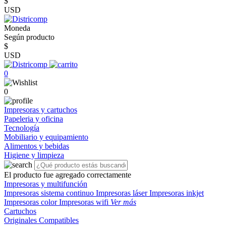
$
USD
Moneda
Según producto
$
USD
0
0
Impresoras y cartuchos
Papeleria y oficina
Tecnología
Mobiliario y equipamiento
Alimentos y bebidas
Higiene y limpieza
El producto fue agregado correctamente
Impresoras y multifunción
Impresoras sistema continuo
Impresoras láser
Impresoras inkjet
Impresoras color
Impresoras wifi
Ver más
Cartuchos
Originales
Compatibles