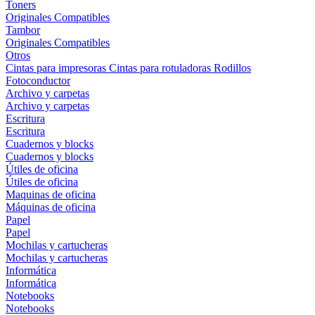
Toners
Originales
Compatibles
Tambor
Originales
Compatibles
Otros
Cintas para impresoras
Cintas para rotuladoras
Rodillos
Fotoconductor
Archivo y carpetas
Archivo y carpetas
Escritura
Escritura
Cuadernos y blocks
Cuadernos y blocks
Útiles de oficina
Útiles de oficina
Maquinas de oficina
Máquinas de oficina
Papel
Papel
Mochilas y cartucheras
Mochilas y cartucheras
Informática
Informática
Notebooks
Notebooks