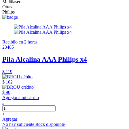
Multilaser
Otras
Philips
Recibilo en 2 horas
23485
Pila Alcalina AAA Philips x4
$ 119
$ 102
$ 90
Agregar a mi carrito
-
+
Agregar
No hay suficiente stock disponible