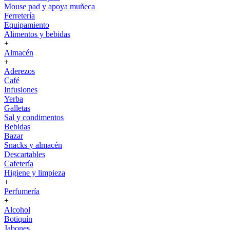
Mouse pad y apoya muñeca
Ferretería
Equipamiento
Alimentos y bebidas
+
Almacén
+
Aderezos
Café
Infusiones
Yerba
Galletas
Sal y condimentos
Bebidas
Bazar
Snacks y almacén
Descartables
Cafetería
Higiene y limpieza
+
Perfumería
+
Alcohol
Botiquín
Jabones