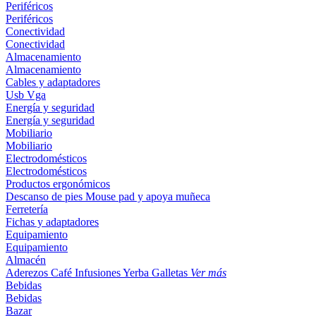
Periféricos
Periféricos
Conectividad
Conectividad
Almacenamiento
Almacenamiento
Cables y adaptadores
Usb
Vga
Energía y seguridad
Energía y seguridad
Mobiliario
Mobiliario
Electrodomésticos
Electrodomésticos
Productos ergonómicos
Descanso de pies
Mouse pad y apoya muñeca
Ferretería
Fichas y adaptadores
Equipamiento
Equipamiento
Almacén
Aderezos
Café
Infusiones
Yerba
Galletas
Ver más
Bebidas
Bebidas
Bazar