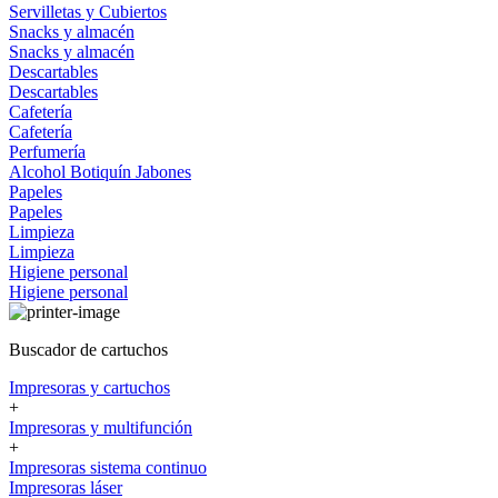
Servilletas y Cubiertos
Snacks y almacén
Snacks y almacén
Descartables
Descartables
Cafetería
Cafetería
Perfumería
Alcohol
Botiquín
Jabones
Papeles
Papeles
Limpieza
Limpieza
Higiene personal
Higiene personal
Buscador de cartuchos
Impresoras y cartuchos
+
Impresoras y multifunción
+
Impresoras sistema continuo
Impresoras láser