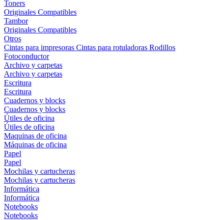
Toners
Originales
Compatibles
Tambor
Originales
Compatibles
Otros
Cintas para impresoras
Cintas para rotuladoras
Rodillos
Fotoconductor
Archivo y carpetas
Archivo y carpetas
Escritura
Escritura
Cuadernos y blocks
Cuadernos y blocks
Útiles de oficina
Útiles de oficina
Maquinas de oficina
Máquinas de oficina
Papel
Papel
Mochilas y cartucheras
Mochilas y cartucheras
Informática
Informática
Notebooks
Notebooks