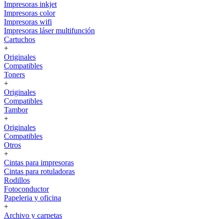
Impresoras inkjet
Impresoras color
Impresoras wifi
Impresoras láser multifunción
Cartuchos
+
Originales
Compatibles
Toners
+
Originales
Compatibles
Tambor
+
Originales
Compatibles
Otros
+
Cintas para impresoras
Cintas para rotuladoras
Rodillos
Fotoconductor
Papeleria y oficina
+
Archivo y carpetas