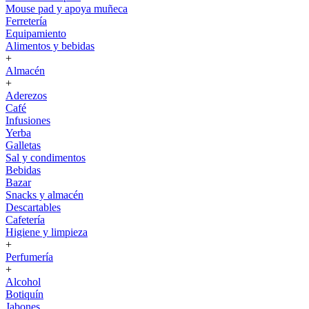
Mouse pad y apoya muñeca
Ferretería
Equipamiento
Alimentos y bebidas
+
Almacén
+
Aderezos
Café
Infusiones
Yerba
Galletas
Sal y condimentos
Bebidas
Bazar
Snacks y almacén
Descartables
Cafetería
Higiene y limpieza
+
Perfumería
+
Alcohol
Botiquín
Jabones