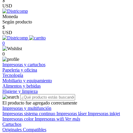
$
USD
Moneda
Según producto
$
USD
0
0
Impresoras y cartuchos
Papeleria y oficina
Tecnología
Mobiliario y equipamiento
Alimentos y bebidas
Higiene y limpieza
El producto fue agregado correctamente
Impresoras y multifunción
Impresoras sistema continuo
Impresoras láser
Impresoras inkjet
Impresoras color
Impresoras wifi
Ver más
Cartuchos
Originales
Compatibles