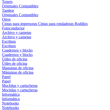
Toners
Originales
Compatibles
Tambor
Originales
Compatibles
Otros
Cintas para impresoras
Cintas para rotuladoras
Rodillos
Fotoconductor
Archivo y carpetas
Archivo y carpetas
Escritura
Escritura
Cuadernos y blocks
Cuadernos y blocks
Útiles de oficina
Útiles de oficina
Maquinas de oficina
Máquinas de oficina
Papel
Papel
Mochilas y cartucheras
Mochilas y cartucheras
Informática
Informática
Notebooks
Notebooks