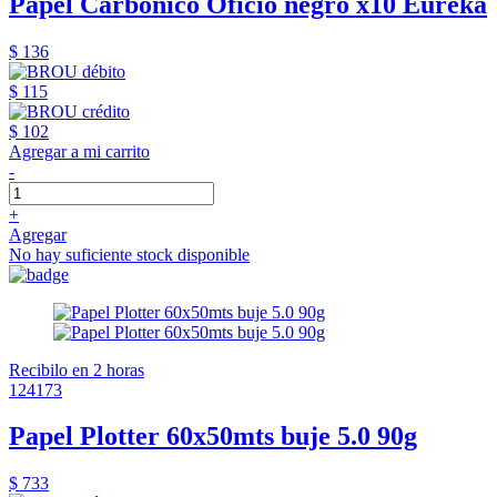
Papel Carbónico Oficio negro x10 Eureka
$ 136
$ 115
$ 102
Agregar a mi carrito
-
+
Agregar
No hay suficiente stock disponible
Recibilo en 2 horas
124173
Papel Plotter 60x50mts buje 5.0 90g
$ 733