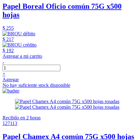
Papel Boreal Oficio común 75G x500
hojas
$ 255
$ 217
$ 192
Agregar a mi carrito
-
+
Agregar
No hay suficiente stock disponible
Recibilo en 2 horas
127113
Papel Chamex A4 común 75G x500 hojas