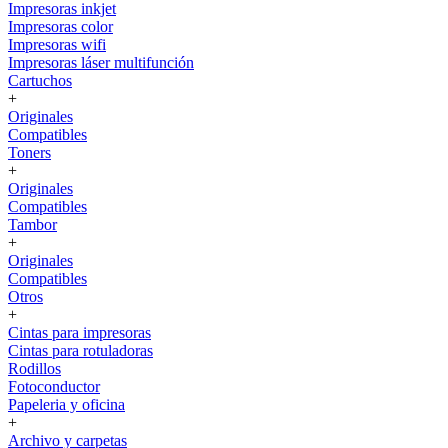
Impresoras inkjet
Impresoras color
Impresoras wifi
Impresoras láser multifunción
Cartuchos
+
Originales
Compatibles
Toners
+
Originales
Compatibles
Tambor
+
Originales
Compatibles
Otros
+
Cintas para impresoras
Cintas para rotuladoras
Rodillos
Fotoconductor
Papeleria y oficina
+
Archivo y carpetas