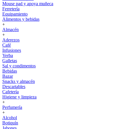
Mouse pad y apoya muñeca
Ferretería
Equipamiento
Alimentos y bebidas
+
Almacén
+
Aderezos
Café
Infusiones
Yerba
Galletas
Sal y condimentos
Bebidas
Bazar
Snacks y almacén
Descartables
Cafetería
Higiene y limpieza
+
Perfumería
+
Alcohol
Botiquín
Jabones