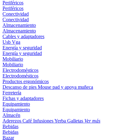
Periféricos
Periféricos
Conectividad
Conectividad
Almacenamiento
Almacenamiento
Cables y adaptadores
Usb
Vga
Energía y seguridad
Energía y seguridad
Mobiliario
Mobiliario
Electrodomésticos
Electrodomésticos
Productos ergonómicos
Descanso de pies
Mouse pad y apoya muñeca
Ferretería
Fichas y adaptadores
Equipamiento
Equipamiento
Almacén
Aderezos
Café
Infusiones
Yerba
Galletas
Ver más
Bebidas
Bebidas
Bazar