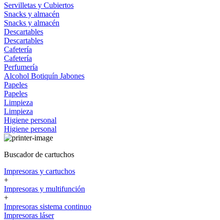
Servilletas y Cubiertos
Snacks y almacén
Snacks y almacén
Descartables
Descartables
Cafetería
Cafetería
Perfumería
Alcohol
Botiquín
Jabones
Papeles
Papeles
Limpieza
Limpieza
Higiene personal
Higiene personal
Buscador de cartuchos
Impresoras y cartuchos
+
Impresoras y multifunción
+
Impresoras sistema continuo
Impresoras láser