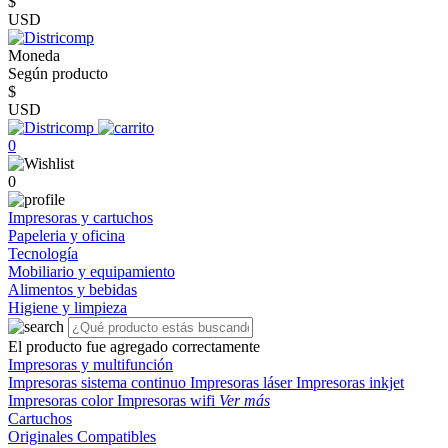
$
USD
Moneda
Según producto
$
USD
0
0
Impresoras y cartuchos
Papeleria y oficina
Tecnología
Mobiliario y equipamiento
Alimentos y bebidas
Higiene y limpieza
El producto fue agregado correctamente
Impresoras y multifunción
Impresoras sistema continuo
Impresoras láser
Impresoras inkjet
Impresoras color
Impresoras wifi
Ver más
Cartuchos
Originales
Compatibles