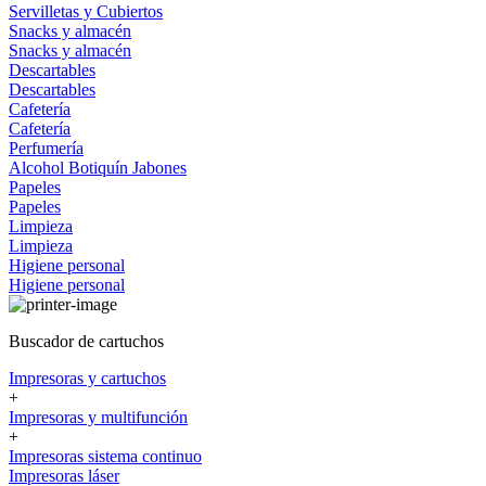
Servilletas y Cubiertos
Snacks y almacén
Snacks y almacén
Descartables
Descartables
Cafetería
Cafetería
Perfumería
Alcohol
Botiquín
Jabones
Papeles
Papeles
Limpieza
Limpieza
Higiene personal
Higiene personal
Buscador de cartuchos
Impresoras y cartuchos
+
Impresoras y multifunción
+
Impresoras sistema continuo
Impresoras láser