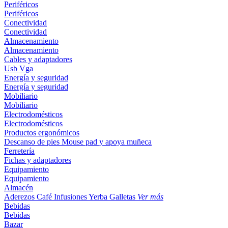
Periféricos
Periféricos
Conectividad
Conectividad
Almacenamiento
Almacenamiento
Cables y adaptadores
Usb
Vga
Energía y seguridad
Energía y seguridad
Mobiliario
Mobiliario
Electrodomésticos
Electrodomésticos
Productos ergonómicos
Descanso de pies
Mouse pad y apoya muñeca
Ferretería
Fichas y adaptadores
Equipamiento
Equipamiento
Almacén
Aderezos
Café
Infusiones
Yerba
Galletas
Ver más
Bebidas
Bebidas
Bazar