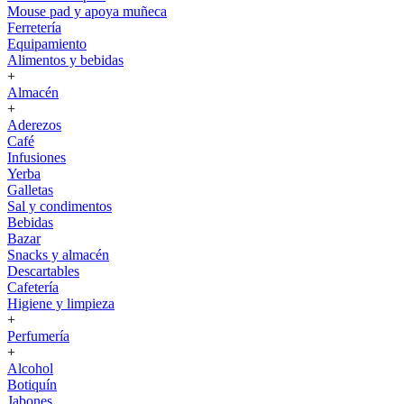
Mouse pad y apoya muñeca
Ferretería
Equipamiento
Alimentos y bebidas
+
Almacén
+
Aderezos
Café
Infusiones
Yerba
Galletas
Sal y condimentos
Bebidas
Bazar
Snacks y almacén
Descartables
Cafetería
Higiene y limpieza
+
Perfumería
+
Alcohol
Botiquín
Jabones