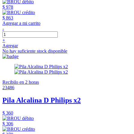
$ 978
$ 863
Agregar a mi carrito
-
+
Agregar
No hay suficiente stock disponible
Recibilo en 2 horas
23486
Pila Alcalina D Philips x2
$ 360
$ 306