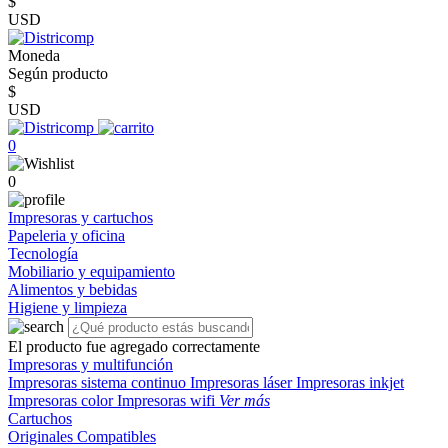
$
USD
Moneda
Según producto
$
USD
0
0
Impresoras y cartuchos
Papeleria y oficina
Tecnología
Mobiliario y equipamiento
Alimentos y bebidas
Higiene y limpieza
El producto fue agregado correctamente
Impresoras y multifunción
Impresoras sistema continuo
Impresoras láser
Impresoras inkjet
Impresoras color
Impresoras wifi
Ver más
Cartuchos
Originales
Compatibles