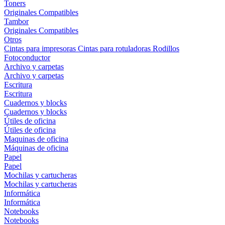
Toners
Originales
Compatibles
Tambor
Originales
Compatibles
Otros
Cintas para impresoras
Cintas para rotuladoras
Rodillos
Fotoconductor
Archivo y carpetas
Archivo y carpetas
Escritura
Escritura
Cuadernos y blocks
Cuadernos y blocks
Útiles de oficina
Útiles de oficina
Maquinas de oficina
Máquinas de oficina
Papel
Papel
Mochilas y cartucheras
Mochilas y cartucheras
Informática
Informática
Notebooks
Notebooks