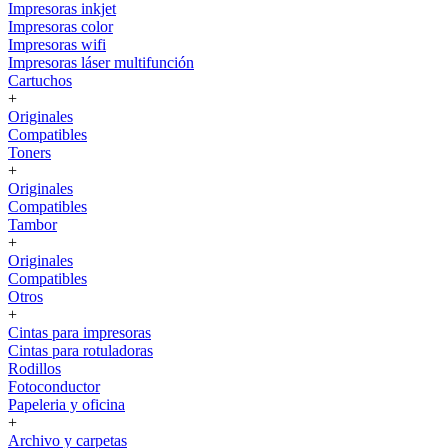
Impresoras inkjet
Impresoras color
Impresoras wifi
Impresoras láser multifunción
Cartuchos
+
Originales
Compatibles
Toners
+
Originales
Compatibles
Tambor
+
Originales
Compatibles
Otros
+
Cintas para impresoras
Cintas para rotuladoras
Rodillos
Fotoconductor
Papeleria y oficina
+
Archivo y carpetas