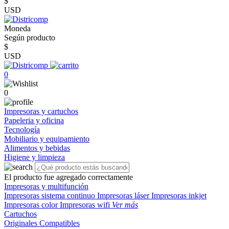
$
USD
Moneda
Según producto
$
USD
0
0
Impresoras y cartuchos
Papeleria y oficina
Tecnología
Mobiliario y equipamiento
Alimentos y bebidas
Higiene y limpieza
El producto fue agregado correctamente
Impresoras y multifunción
Impresoras sistema continuo
Impresoras láser
Impresoras inkjet
Impresoras color
Impresoras wifi
Ver más
Cartuchos
Originales
Compatibles