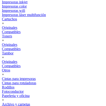
Impresoras inkjet
Impresoras color
Impresoras wifi
Impresoras láser multifunción
Cartuchos
+
Originales
Compatibles
Toners
+
Originales
Compatibles
Tambor
+
Originales
Compatibles
Otros
+
Cintas para impresoras
Cintas para rotuladoras
Rodillos
Fotoconductor
Papeleria y oficina
+
Archivo y carpetas