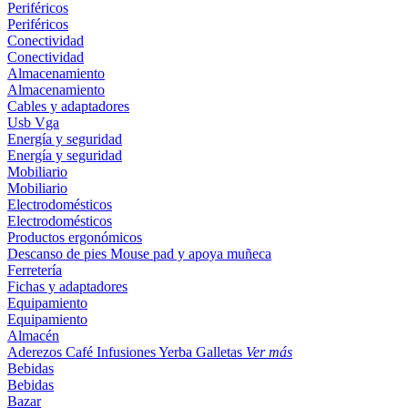
Periféricos
Periféricos
Conectividad
Conectividad
Almacenamiento
Almacenamiento
Cables y adaptadores
Usb
Vga
Energía y seguridad
Energía y seguridad
Mobiliario
Mobiliario
Electrodomésticos
Electrodomésticos
Productos ergonómicos
Descanso de pies
Mouse pad y apoya muñeca
Ferretería
Fichas y adaptadores
Equipamiento
Equipamiento
Almacén
Aderezos
Café
Infusiones
Yerba
Galletas
Ver más
Bebidas
Bebidas
Bazar