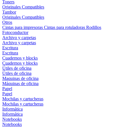
Toners
Originales
Compatibles
Tambor
Originales
Compatibles
Otros
Cintas para impresoras
Cintas para rotuladoras
Rodillos
Fotoconductor
Archivo y carpetas
Archivo y carpetas
Escritura
Escritura
Cuadernos y blocks
Cuadernos y blocks
Útiles de oficina
Útiles de oficina
Maquinas de oficina
Máquinas de oficina
Papel
Papel
Mochilas y cartucheras
Mochilas y cartucheras
Informática
Informática
Notebooks
Notebooks