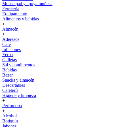
Mouse pad y apoya muñeca
Ferretería
Equipamiento
Alimentos y bebidas
+
Almacén
+
Aderezos
Café
Infusiones
Yerba
Galletas
Sal y condimentos
Bebidas
Bazar
Snacks y almacén
Descartables
Cafetería
Higiene y limpieza
+
Perfumería
+
Alcohol
Botiquín
Jabones