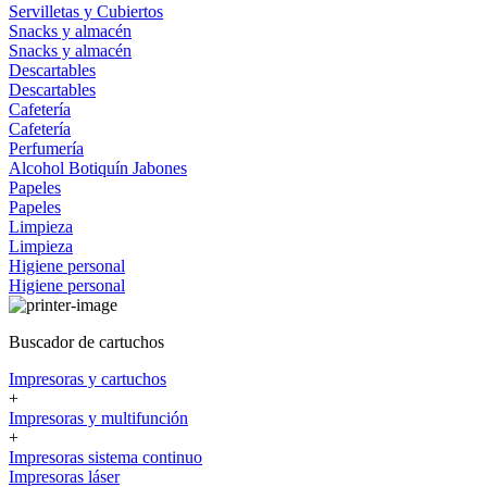
Servilletas y Cubiertos
Snacks y almacén
Snacks y almacén
Descartables
Descartables
Cafetería
Cafetería
Perfumería
Alcohol
Botiquín
Jabones
Papeles
Papeles
Limpieza
Limpieza
Higiene personal
Higiene personal
Buscador de cartuchos
Impresoras y cartuchos
+
Impresoras y multifunción
+
Impresoras sistema continuo
Impresoras láser