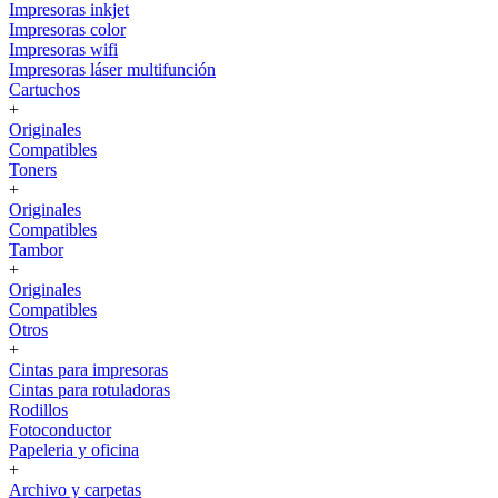
Impresoras inkjet
Impresoras color
Impresoras wifi
Impresoras láser multifunción
Cartuchos
+
Originales
Compatibles
Toners
+
Originales
Compatibles
Tambor
+
Originales
Compatibles
Otros
+
Cintas para impresoras
Cintas para rotuladoras
Rodillos
Fotoconductor
Papeleria y oficina
+
Archivo y carpetas