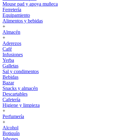
Mouse pad y apoya muñeca
Ferretería
Equipamiento
Alimentos y bebidas
+
Almacén
+
Aderezos
Café
Infusiones
Yerba
Galletas
Sal y condimentos
Bebidas
Bazar
Snacks y almacén
Descartables
Cafetería
Higiene y limpieza
+
Perfumería
+
Alcohol
Botiquín
Jabones