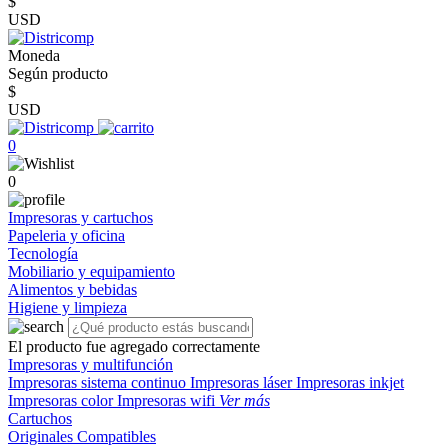
$
USD
Moneda
Según producto
$
USD
0
0
Impresoras y cartuchos
Papeleria y oficina
Tecnología
Mobiliario y equipamiento
Alimentos y bebidas
Higiene y limpieza
El producto fue agregado correctamente
Impresoras y multifunción
Impresoras sistema continuo
Impresoras láser
Impresoras inkjet
Impresoras color
Impresoras wifi
Ver más
Cartuchos
Originales
Compatibles