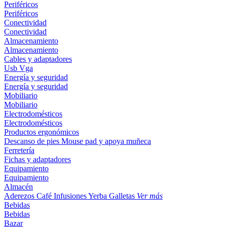
Periféricos
Periféricos
Conectividad
Conectividad
Almacenamiento
Almacenamiento
Cables y adaptadores
Usb
Vga
Energía y seguridad
Energía y seguridad
Mobiliario
Mobiliario
Electrodomésticos
Electrodomésticos
Productos ergonómicos
Descanso de pies
Mouse pad y apoya muñeca
Ferretería
Fichas y adaptadores
Equipamiento
Equipamiento
Almacén
Aderezos
Café
Infusiones
Yerba
Galletas
Ver más
Bebidas
Bebidas
Bazar