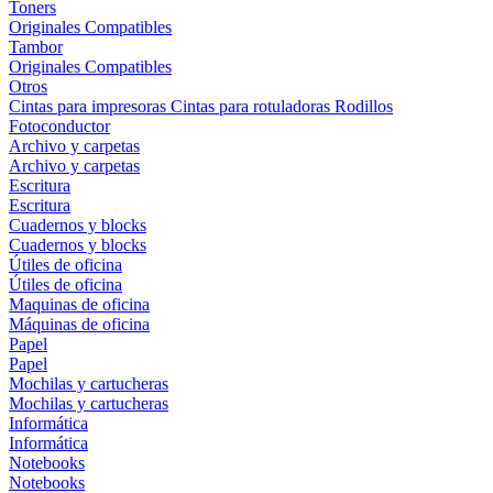
Toners
Originales
Compatibles
Tambor
Originales
Compatibles
Otros
Cintas para impresoras
Cintas para rotuladoras
Rodillos
Fotoconductor
Archivo y carpetas
Archivo y carpetas
Escritura
Escritura
Cuadernos y blocks
Cuadernos y blocks
Útiles de oficina
Útiles de oficina
Maquinas de oficina
Máquinas de oficina
Papel
Papel
Mochilas y cartucheras
Mochilas y cartucheras
Informática
Informática
Notebooks
Notebooks