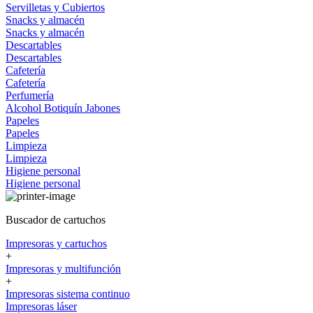
Servilletas y Cubiertos
Snacks y almacén
Snacks y almacén
Descartables
Descartables
Cafetería
Cafetería
Perfumería
Alcohol
Botiquín
Jabones
Papeles
Papeles
Limpieza
Limpieza
Higiene personal
Higiene personal
Buscador de cartuchos
Impresoras y cartuchos
+
Impresoras y multifunción
+
Impresoras sistema continuo
Impresoras láser