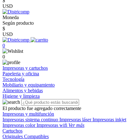
$
USD
Moneda
Según producto
$
USD
0
0
Impresoras y cartuchos
Papeleria y oficina
Tecnología
Mobiliario y equipamiento
Alimentos y bebidas
Higiene y limpieza
El producto fue agregado correctamente
Impresoras y multifunción
Impresoras sistema continuo
Impresoras láser
Impresoras inkjet
Impresoras color
Impresoras wifi
Ver más
Cartuchos
Originales
Compatibles