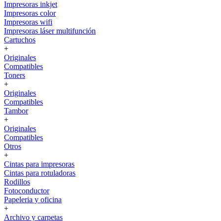
Impresoras inkjet
Impresoras color
Impresoras wifi
Impresoras láser multifunción
Cartuchos
+
Originales
Compatibles
Toners
+
Originales
Compatibles
Tambor
+
Originales
Compatibles
Otros
+
Cintas para impresoras
Cintas para rotuladoras
Rodillos
Fotoconductor
Papeleria y oficina
+
Archivo y carpetas