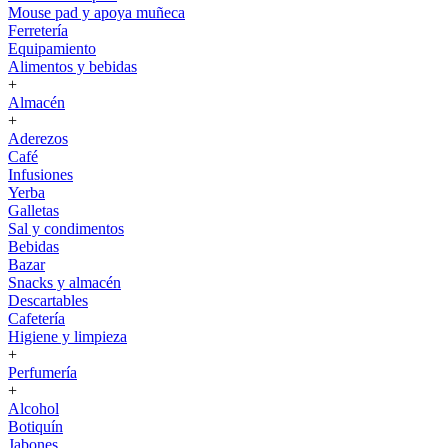
Mouse pad y apoya muñeca
Ferretería
Equipamiento
Alimentos y bebidas
+
Almacén
+
Aderezos
Café
Infusiones
Yerba
Galletas
Sal y condimentos
Bebidas
Bazar
Snacks y almacén
Descartables
Cafetería
Higiene y limpieza
+
Perfumería
+
Alcohol
Botiquín
Jabones