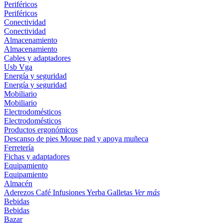
Periféricos
Periféricos
Conectividad
Conectividad
Almacenamiento
Almacenamiento
Cables y adaptadores
Usb
Vga
Energía y seguridad
Energía y seguridad
Mobiliario
Mobiliario
Electrodomésticos
Electrodomésticos
Productos ergonómicos
Descanso de pies
Mouse pad y apoya muñeca
Ferretería
Fichas y adaptadores
Equipamiento
Equipamiento
Almacén
Aderezos
Café
Infusiones
Yerba
Galletas
Ver más
Bebidas
Bebidas
Bazar