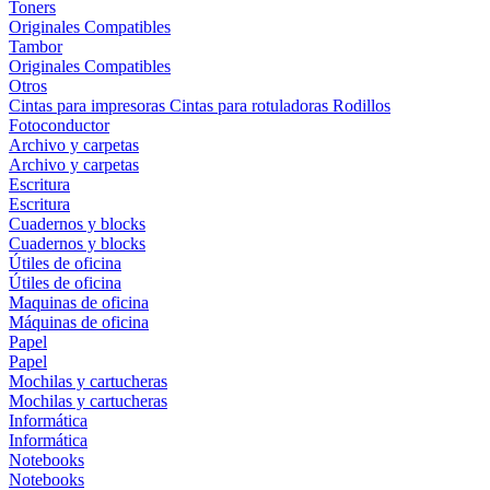
Toners
Originales
Compatibles
Tambor
Originales
Compatibles
Otros
Cintas para impresoras
Cintas para rotuladoras
Rodillos
Fotoconductor
Archivo y carpetas
Archivo y carpetas
Escritura
Escritura
Cuadernos y blocks
Cuadernos y blocks
Útiles de oficina
Útiles de oficina
Maquinas de oficina
Máquinas de oficina
Papel
Papel
Mochilas y cartucheras
Mochilas y cartucheras
Informática
Informática
Notebooks
Notebooks