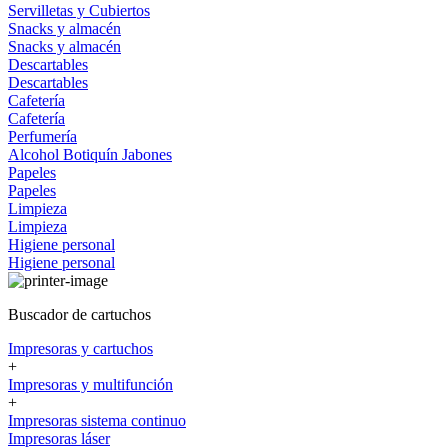
Servilletas y Cubiertos
Snacks y almacén
Snacks y almacén
Descartables
Descartables
Cafetería
Cafetería
Perfumería
Alcohol
Botiquín
Jabones
Papeles
Papeles
Limpieza
Limpieza
Higiene personal
Higiene personal
Buscador de cartuchos
Impresoras y cartuchos
+
Impresoras y multifunción
+
Impresoras sistema continuo
Impresoras láser