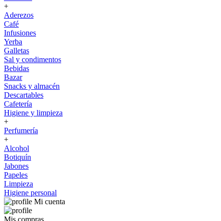
+
Aderezos
Café
Infusiones
Yerba
Galletas
Sal y condimentos
Bebidas
Bazar
Snacks y almacén
Descartables
Cafetería
Higiene y limpieza
+
Perfumería
+
Alcohol
Botiquín
Jabones
Papeles
Limpieza
Higiene personal
Mi cuenta
Mis compras