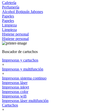
Cafetería
Perfumería
Alcohol
Botiquín
Jabones
Papeles
Papeles
Limpieza
Limpieza
Higiene personal
Higiene personal
Buscador de cartuchos
Impresoras y cartuchos
+
Impresoras y multifunción
+
Impresoras sistema continuo
Impresoras láser
Impresoras inkjet
Impresoras color
Impresoras wifi
Impresoras láser multifunción
Cartuchos
+