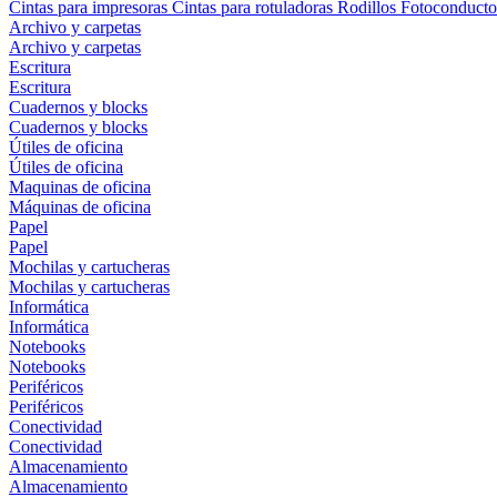
Cintas para impresoras
Cintas para rotuladoras
Rodillos
Fotoconducto
Archivo y carpetas
Archivo y carpetas
Escritura
Escritura
Cuadernos y blocks
Cuadernos y blocks
Útiles de oficina
Útiles de oficina
Maquinas de oficina
Máquinas de oficina
Papel
Papel
Mochilas y cartucheras
Mochilas y cartucheras
Informática
Informática
Notebooks
Notebooks
Periféricos
Periféricos
Conectividad
Conectividad
Almacenamiento
Almacenamiento