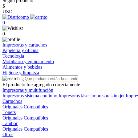
Según producto
$
USD
0
0
Impresoras y cartuchos
Papeleria y oficina
Tecnología
Mobiliario y equipamiento
Alimentos y bebidas
Higiene y limpieza
El producto fue agregado correctamente
Impresoras y multifunción
Impresoras sistema continuo
Impresoras láser
Impresoras inkjet
Impre
Cartuchos
Originales
Compatibles
Toners
Originales
Compatibles
Tambor
Originales
Compatibles
Otros