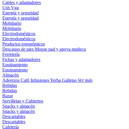
Cables y adaptadores
Usb
Vga
Energía y seguridad
Energía y seguridad
Mobiliario
Mobiliario
Electrodomésticos
Electrodomésticos
Productos ergonómicos
Descanso de pies
Mouse pad y apoya muñeca
Ferretería
Fichas y adaptadores
Equipamiento
Equipamiento
Almacén
Aderezos
Café
Infusiones
Yerba
Galletas
Ver más
Bebidas
Bebidas
Bazar
Servilletas y Cubiertos
Snacks y almacén
Snacks y almacén
Descartables
Descartables
Cafetería