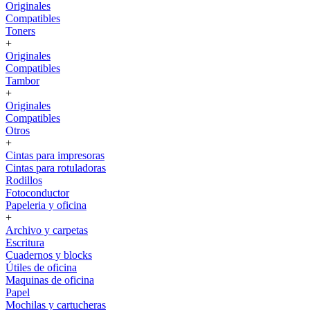
Originales
Compatibles
Toners
+
Originales
Compatibles
Tambor
+
Originales
Compatibles
Otros
+
Cintas para impresoras
Cintas para rotuladoras
Rodillos
Fotoconductor
Papeleria y oficina
+
Archivo y carpetas
Escritura
Cuadernos y blocks
Útiles de oficina
Maquinas de oficina
Papel
Mochilas y cartucheras