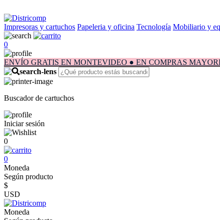
Impresoras y cartuchos
Papeleria y oficina
Tecnología
Mobiliario y e
0
ENVÍO GRATIS EN MONTEVIDEO ● EN COMPRAS MAYORES A $1.
Buscador de cartuchos
Iniciar sesión
0
0
Moneda
Según producto
$
USD
Moneda