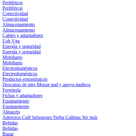
Periféricos
Periféricos
Conectividad
Conectividad
Almacenamiento
Almacenamiento
Cables y adaptadores
Usb
Vga
Energía y seguridad
Energía y seguridad
Mobiliario
Mobiliario
Electrodomésticos
Electrodomésticos
Productos ergonómicos
Descanso de pies
Mouse pad y apoya muñeca
Ferretería
Fichas y adaptadores
Equipamiento
Equipamiento
Almacén
Aderezos
Café
Infusiones
Yerba
Galletas
Ver más
Bebidas
Bebidas
Bazar