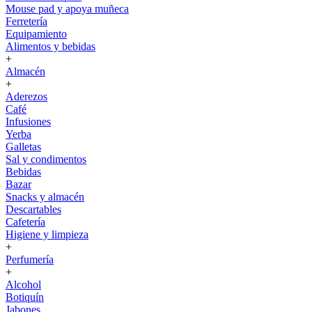
Mouse pad y apoya muñeca
Ferretería
Equipamiento
Alimentos y bebidas
+
Almacén
+
Aderezos
Café
Infusiones
Yerba
Galletas
Sal y condimentos
Bebidas
Bazar
Snacks y almacén
Descartables
Cafetería
Higiene y limpieza
+
Perfumería
+
Alcohol
Botiquín
Jabones