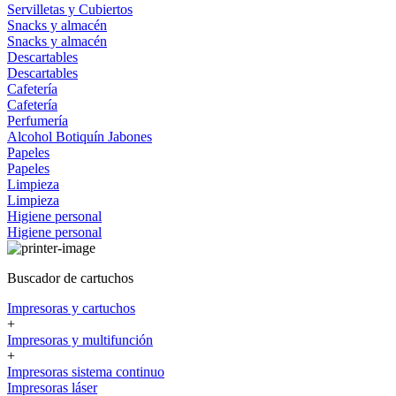
Servilletas y Cubiertos
Snacks y almacén
Snacks y almacén
Descartables
Descartables
Cafetería
Cafetería
Perfumería
Alcohol
Botiquín
Jabones
Papeles
Papeles
Limpieza
Limpieza
Higiene personal
Higiene personal
Buscador de cartuchos
Impresoras y cartuchos
+
Impresoras y multifunción
+
Impresoras sistema continuo
Impresoras láser