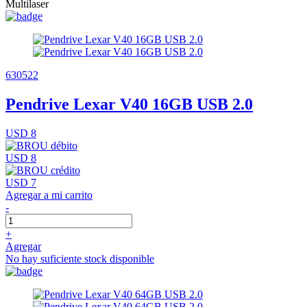
Multilaser
630522
Pendrive Lexar V40 16GB USB 2.0
USD 8
USD 8
USD 7
Agregar a mi carrito
-
+
Agregar
No hay suficiente stock disponible