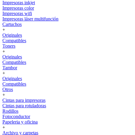
Impresoras inkjet
Impresoras color
Impresoras wifi
Impresoras láser multifunción
Cartuchos
+
Originales
Compatibles
Toners
+
Originales
Compatibles
Tambor
+
Originales
Compatibles
Otros
+
Cintas para impresoras
Cintas para rotuladoras
Rodillos
Fotoconductor
Papeleria y oficina
+
Archivo y carpetas