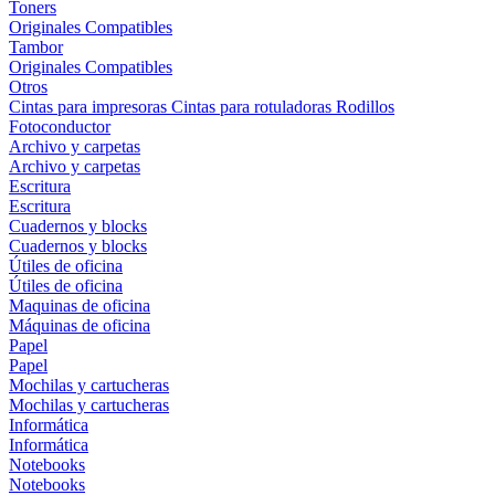
Toners
Originales
Compatibles
Tambor
Originales
Compatibles
Otros
Cintas para impresoras
Cintas para rotuladoras
Rodillos
Fotoconductor
Archivo y carpetas
Archivo y carpetas
Escritura
Escritura
Cuadernos y blocks
Cuadernos y blocks
Útiles de oficina
Útiles de oficina
Maquinas de oficina
Máquinas de oficina
Papel
Papel
Mochilas y cartucheras
Mochilas y cartucheras
Informática
Informática
Notebooks
Notebooks