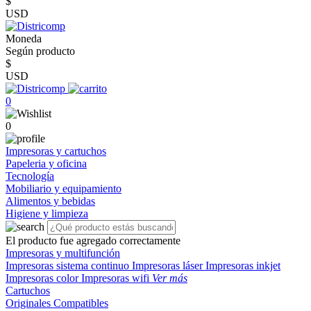
$
USD
Moneda
Según producto
$
USD
0
0
Impresoras y cartuchos
Papeleria y oficina
Tecnología
Mobiliario y equipamiento
Alimentos y bebidas
Higiene y limpieza
El producto fue agregado correctamente
Impresoras y multifunción
Impresoras sistema continuo
Impresoras láser
Impresoras inkjet
Impresoras color
Impresoras wifi
Ver más
Cartuchos
Originales
Compatibles