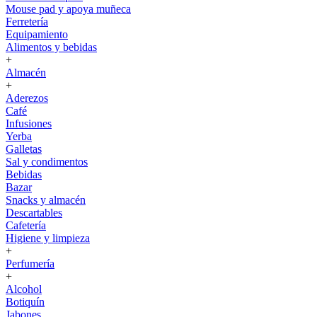
Mouse pad y apoya muñeca
Ferretería
Equipamiento
Alimentos y bebidas
+
Almacén
+
Aderezos
Café
Infusiones
Yerba
Galletas
Sal y condimentos
Bebidas
Bazar
Snacks y almacén
Descartables
Cafetería
Higiene y limpieza
+
Perfumería
+
Alcohol
Botiquín
Jabones