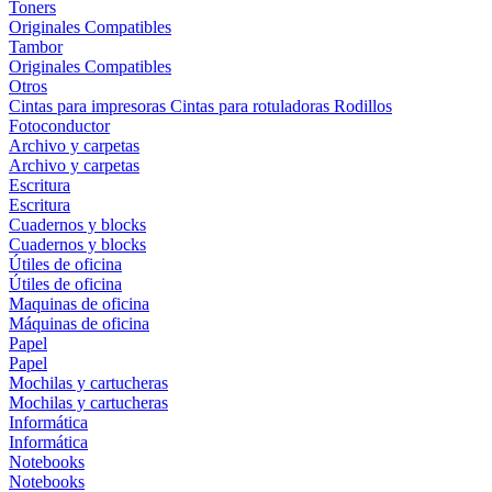
Toners
Originales
Compatibles
Tambor
Originales
Compatibles
Otros
Cintas para impresoras
Cintas para rotuladoras
Rodillos
Fotoconductor
Archivo y carpetas
Archivo y carpetas
Escritura
Escritura
Cuadernos y blocks
Cuadernos y blocks
Útiles de oficina
Útiles de oficina
Maquinas de oficina
Máquinas de oficina
Papel
Papel
Mochilas y cartucheras
Mochilas y cartucheras
Informática
Informática
Notebooks
Notebooks