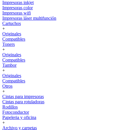
Impresoras inkjet
Impresoras color
Impresoras wifi
Impresoras láser multifunción
Cartuchos
+
Originales
Compatibles
Toners
+
Originales
Compatibles
Tambor
+
Originales
Compatibles
Otros
+
Cintas para impresoras
Cintas para rotuladoras
Rodillos
Fotoconductor
Papeleria y oficina
+
Archivo y carpetas