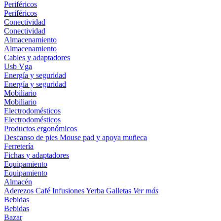
Periféricos
Periféricos
Conectividad
Conectividad
Almacenamiento
Almacenamiento
Cables y adaptadores
Usb
Vga
Energía y seguridad
Energía y seguridad
Mobiliario
Mobiliario
Electrodomésticos
Electrodomésticos
Productos ergonómicos
Descanso de pies
Mouse pad y apoya muñeca
Ferretería
Fichas y adaptadores
Equipamiento
Equipamiento
Almacén
Aderezos
Café
Infusiones
Yerba
Galletas
Ver más
Bebidas
Bebidas
Bazar