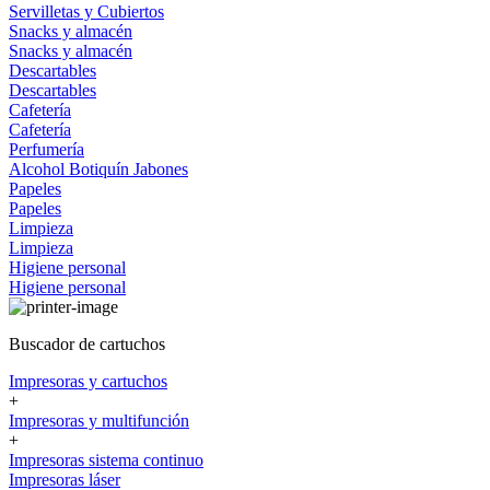
Servilletas y Cubiertos
Snacks y almacén
Snacks y almacén
Descartables
Descartables
Cafetería
Cafetería
Perfumería
Alcohol
Botiquín
Jabones
Papeles
Papeles
Limpieza
Limpieza
Higiene personal
Higiene personal
Buscador de cartuchos
Impresoras y cartuchos
+
Impresoras y multifunción
+
Impresoras sistema continuo
Impresoras láser