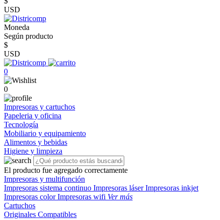
$
USD
Moneda
Según producto
$
USD
0
0
Impresoras y cartuchos
Papeleria y oficina
Tecnología
Mobiliario y equipamiento
Alimentos y bebidas
Higiene y limpieza
El producto fue agregado correctamente
Impresoras y multifunción
Impresoras sistema continuo
Impresoras láser
Impresoras inkjet
Impresoras color
Impresoras wifi
Ver más
Cartuchos
Originales
Compatibles