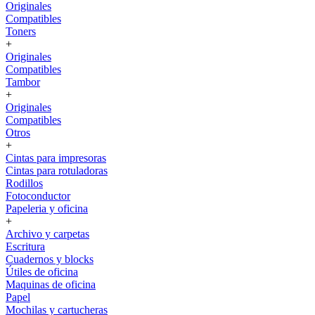
Originales
Compatibles
Toners
+
Originales
Compatibles
Tambor
+
Originales
Compatibles
Otros
+
Cintas para impresoras
Cintas para rotuladoras
Rodillos
Fotoconductor
Papeleria y oficina
+
Archivo y carpetas
Escritura
Cuadernos y blocks
Útiles de oficina
Maquinas de oficina
Papel
Mochilas y cartucheras