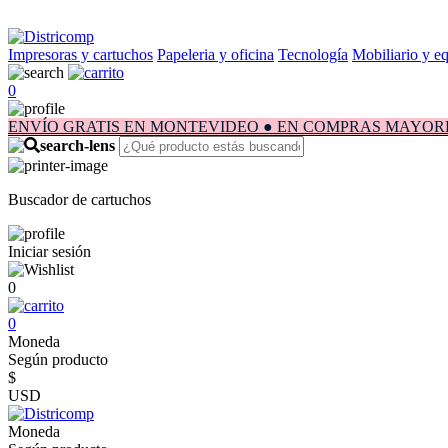
Impresoras y cartuchos
Papeleria y oficina
Tecnología
Mobiliario y e
0
ENVÍO GRATIS EN MONTEVIDEO ● EN COMPRAS MAYORES A $1.
Buscador de cartuchos
Iniciar sesión
0
0
Moneda
Según producto
$
USD
Moneda