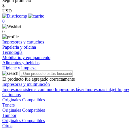
Según producto
$
USD
0
0
Impresoras y cartuchos
Papeleria y oficina
Tecnología
Mobiliario y equipamiento
Alimentos y bebidas
Higiene y limpieza
El producto fue agregado correctamente
Impresoras y multifunción
Impresoras sistema continuo
Impresoras láser
Impresoras inkjet
Impre
Cartuchos
Originales
Compatibles
Toners
Originales
Compatibles
Tambor
Originales
Compatibles
Otros