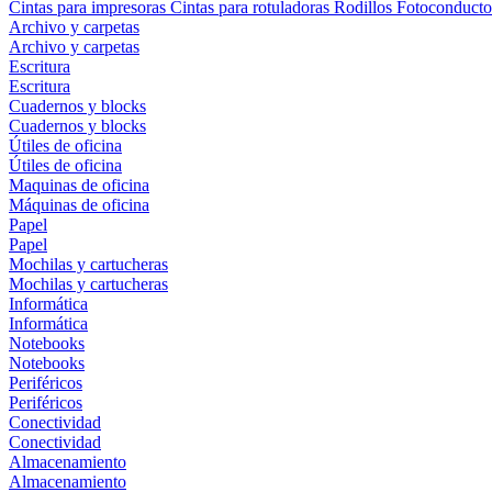
Cintas para impresoras
Cintas para rotuladoras
Rodillos
Fotoconducto
Archivo y carpetas
Archivo y carpetas
Escritura
Escritura
Cuadernos y blocks
Cuadernos y blocks
Útiles de oficina
Útiles de oficina
Maquinas de oficina
Máquinas de oficina
Papel
Papel
Mochilas y cartucheras
Mochilas y cartucheras
Informática
Informática
Notebooks
Notebooks
Periféricos
Periféricos
Conectividad
Conectividad
Almacenamiento
Almacenamiento