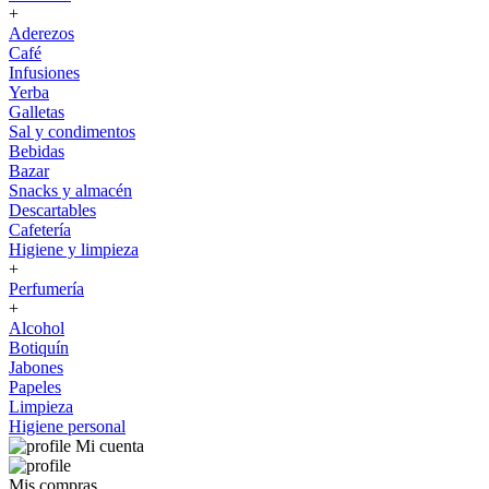
+
Aderezos
Café
Infusiones
Yerba
Galletas
Sal y condimentos
Bebidas
Bazar
Snacks y almacén
Descartables
Cafetería
Higiene y limpieza
+
Perfumería
+
Alcohol
Botiquín
Jabones
Papeles
Limpieza
Higiene personal
Mi cuenta
Mis compras