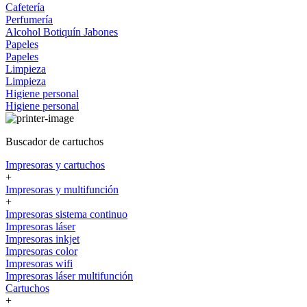
Cafetería
Perfumería
Alcohol
Botiquín
Jabones
Papeles
Papeles
Limpieza
Limpieza
Higiene personal
Higiene personal
Buscador de cartuchos
Impresoras y cartuchos
+
Impresoras y multifunción
+
Impresoras sistema continuo
Impresoras láser
Impresoras inkjet
Impresoras color
Impresoras wifi
Impresoras láser multifunción
Cartuchos
+