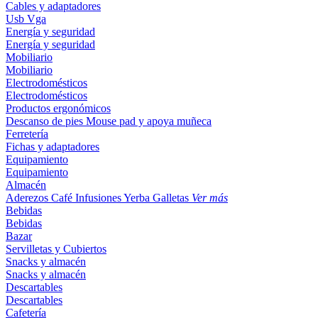
Cables y adaptadores
Usb
Vga
Energía y seguridad
Energía y seguridad
Mobiliario
Mobiliario
Electrodomésticos
Electrodomésticos
Productos ergonómicos
Descanso de pies
Mouse pad y apoya muñeca
Ferretería
Fichas y adaptadores
Equipamiento
Equipamiento
Almacén
Aderezos
Café
Infusiones
Yerba
Galletas
Ver más
Bebidas
Bebidas
Bazar
Servilletas y Cubiertos
Snacks y almacén
Snacks y almacén
Descartables
Descartables
Cafetería