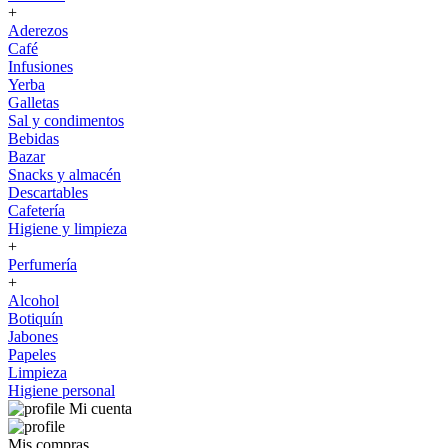
+
Aderezos
Café
Infusiones
Yerba
Galletas
Sal y condimentos
Bebidas
Bazar
Snacks y almacén
Descartables
Cafetería
Higiene y limpieza
+
Perfumería
+
Alcohol
Botiquín
Jabones
Papeles
Limpieza
Higiene personal
Mi cuenta
Mis compras