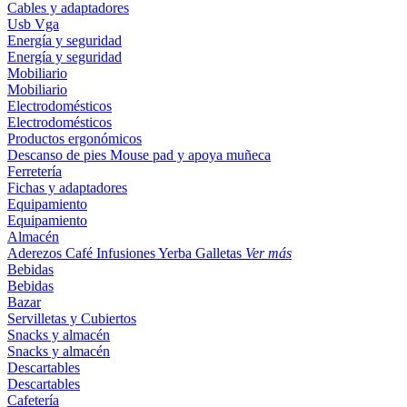
Cables y adaptadores
Usb
Vga
Energía y seguridad
Energía y seguridad
Mobiliario
Mobiliario
Electrodomésticos
Electrodomésticos
Productos ergonómicos
Descanso de pies
Mouse pad y apoya muñeca
Ferretería
Fichas y adaptadores
Equipamiento
Equipamiento
Almacén
Aderezos
Café
Infusiones
Yerba
Galletas
Ver más
Bebidas
Bebidas
Bazar
Servilletas y Cubiertos
Snacks y almacén
Snacks y almacén
Descartables
Descartables
Cafetería