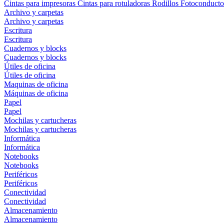
Cintas para impresoras
Cintas para rotuladoras
Rodillos
Fotoconducto
Archivo y carpetas
Archivo y carpetas
Escritura
Escritura
Cuadernos y blocks
Cuadernos y blocks
Útiles de oficina
Útiles de oficina
Maquinas de oficina
Máquinas de oficina
Papel
Papel
Mochilas y cartucheras
Mochilas y cartucheras
Informática
Informática
Notebooks
Notebooks
Periféricos
Periféricos
Conectividad
Conectividad
Almacenamiento
Almacenamiento