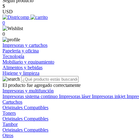
Según producto
$
USD
0
0
Impresoras y cartuchos
Papeleria y oficina
Tecnología
Mobiliario y equipamiento
Alimentos y bebidas
Higiene y limpieza
El producto fue agregado correctamente
Impresoras y multifunción
Impresoras sistema continuo
Impresoras láser
Impresoras inkjet
Impre
Cartuchos
Originales
Compatibles
Toners
Originales
Compatibles
Tambor
Originales
Compatibles
Otros