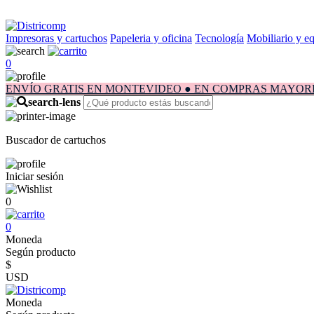
Impresoras y cartuchos
Papeleria y oficina
Tecnología
Mobiliario y e
0
ENVÍO GRATIS EN MONTEVIDEO ● EN COMPRAS MAYORES A $1.
Buscador de cartuchos
Iniciar sesión
0
0
Moneda
Según producto
$
USD
Moneda