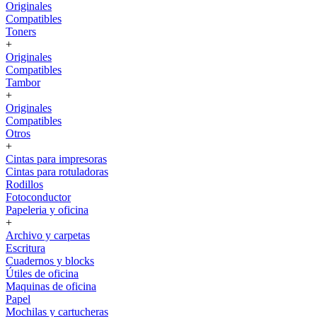
Originales
Compatibles
Toners
+
Originales
Compatibles
Tambor
+
Originales
Compatibles
Otros
+
Cintas para impresoras
Cintas para rotuladoras
Rodillos
Fotoconductor
Papeleria y oficina
+
Archivo y carpetas
Escritura
Cuadernos y blocks
Útiles de oficina
Maquinas de oficina
Papel
Mochilas y cartucheras