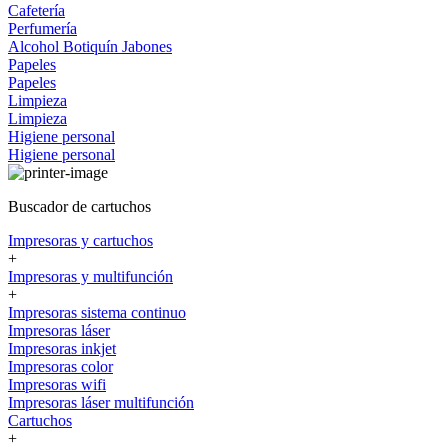
Cafetería
Perfumería
Alcohol
Botiquín
Jabones
Papeles
Papeles
Limpieza
Limpieza
Higiene personal
Higiene personal
Buscador de cartuchos
Impresoras y cartuchos
+
Impresoras y multifunción
+
Impresoras sistema continuo
Impresoras láser
Impresoras inkjet
Impresoras color
Impresoras wifi
Impresoras láser multifunción
Cartuchos
+