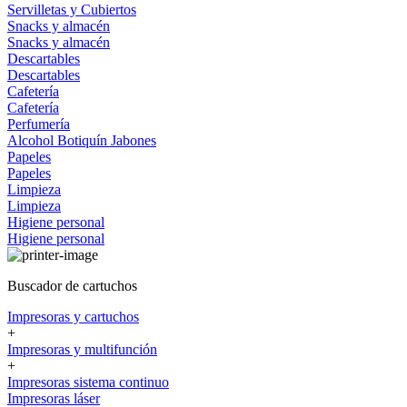
Servilletas y Cubiertos
Snacks y almacén
Snacks y almacén
Descartables
Descartables
Cafetería
Cafetería
Perfumería
Alcohol
Botiquín
Jabones
Papeles
Papeles
Limpieza
Limpieza
Higiene personal
Higiene personal
Buscador de cartuchos
Impresoras y cartuchos
+
Impresoras y multifunción
+
Impresoras sistema continuo
Impresoras láser