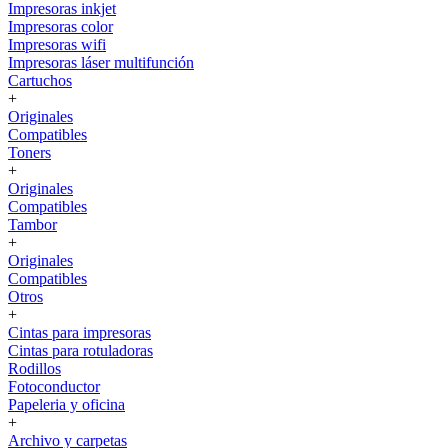
Impresoras inkjet
Impresoras color
Impresoras wifi
Impresoras láser multifunción
Cartuchos
+
Originales
Compatibles
Toners
+
Originales
Compatibles
Tambor
+
Originales
Compatibles
Otros
+
Cintas para impresoras
Cintas para rotuladoras
Rodillos
Fotoconductor
Papeleria y oficina
+
Archivo y carpetas