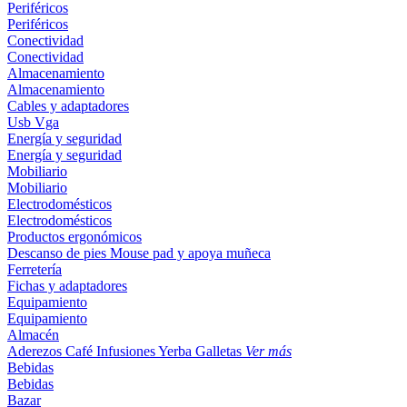
Periféricos
Periféricos
Conectividad
Conectividad
Almacenamiento
Almacenamiento
Cables y adaptadores
Usb
Vga
Energía y seguridad
Energía y seguridad
Mobiliario
Mobiliario
Electrodomésticos
Electrodomésticos
Productos ergonómicos
Descanso de pies
Mouse pad y apoya muñeca
Ferretería
Fichas y adaptadores
Equipamiento
Equipamiento
Almacén
Aderezos
Café
Infusiones
Yerba
Galletas
Ver más
Bebidas
Bebidas
Bazar