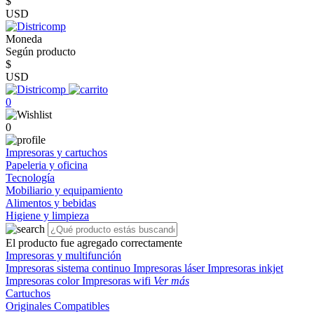
$
USD
Moneda
Según producto
$
USD
0
0
Impresoras y cartuchos
Papeleria y oficina
Tecnología
Mobiliario y equipamiento
Alimentos y bebidas
Higiene y limpieza
El producto fue agregado correctamente
Impresoras y multifunción
Impresoras sistema continuo
Impresoras láser
Impresoras inkjet
Impresoras color
Impresoras wifi
Ver más
Cartuchos
Originales
Compatibles