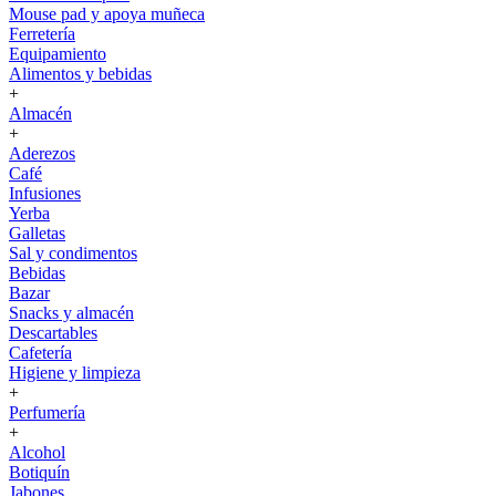
Mouse pad y apoya muñeca
Ferretería
Equipamiento
Alimentos y bebidas
+
Almacén
+
Aderezos
Café
Infusiones
Yerba
Galletas
Sal y condimentos
Bebidas
Bazar
Snacks y almacén
Descartables
Cafetería
Higiene y limpieza
+
Perfumería
+
Alcohol
Botiquín
Jabones