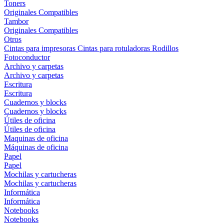
Toners
Originales
Compatibles
Tambor
Originales
Compatibles
Otros
Cintas para impresoras
Cintas para rotuladoras
Rodillos
Fotoconductor
Archivo y carpetas
Archivo y carpetas
Escritura
Escritura
Cuadernos y blocks
Cuadernos y blocks
Útiles de oficina
Útiles de oficina
Maquinas de oficina
Máquinas de oficina
Papel
Papel
Mochilas y cartucheras
Mochilas y cartucheras
Informática
Informática
Notebooks
Notebooks