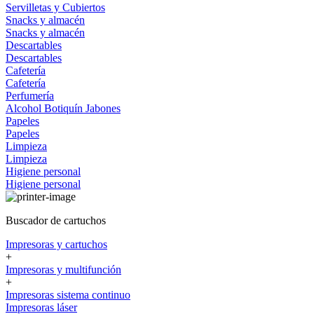
Servilletas y Cubiertos
Snacks y almacén
Snacks y almacén
Descartables
Descartables
Cafetería
Cafetería
Perfumería
Alcohol
Botiquín
Jabones
Papeles
Papeles
Limpieza
Limpieza
Higiene personal
Higiene personal
Buscador de cartuchos
Impresoras y cartuchos
+
Impresoras y multifunción
+
Impresoras sistema continuo
Impresoras láser