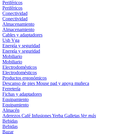
Periféricos
Periféricos
Conectividad
Conectividad
Almacenamiento
Almacenamiento
Cables y adaptadores
Usb
Vga
Energía y seguridad
Energía y seguridad
Mobiliario
Mobiliario
Electrodomésticos
Electrodomésticos
Productos ergonómicos
Descanso de pies
Mouse pad y apoya muñeca
Ferretería
Fichas y adaptadores
Equipamiento
Equipamiento
Almacén
Aderezos
Café
Infusiones
Yerba
Galletas
Ver más
Bebidas
Bebidas
Bazar