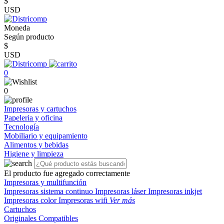
$
USD
Moneda
Según producto
$
USD
0
0
Impresoras y cartuchos
Papeleria y oficina
Tecnología
Mobiliario y equipamiento
Alimentos y bebidas
Higiene y limpieza
El producto fue agregado correctamente
Impresoras y multifunción
Impresoras sistema continuo
Impresoras láser
Impresoras inkjet
Impresoras color
Impresoras wifi
Ver más
Cartuchos
Originales
Compatibles