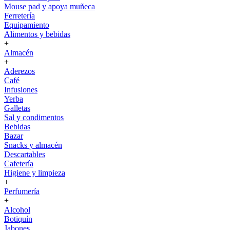
Mouse pad y apoya muñeca
Ferretería
Equipamiento
Alimentos y bebidas
+
Almacén
+
Aderezos
Café
Infusiones
Yerba
Galletas
Sal y condimentos
Bebidas
Bazar
Snacks y almacén
Descartables
Cafetería
Higiene y limpieza
+
Perfumería
+
Alcohol
Botiquín
Jabones