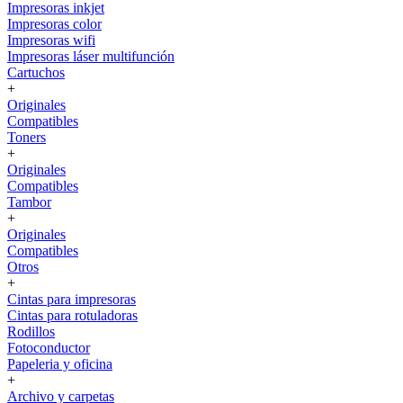
Impresoras inkjet
Impresoras color
Impresoras wifi
Impresoras láser multifunción
Cartuchos
+
Originales
Compatibles
Toners
+
Originales
Compatibles
Tambor
+
Originales
Compatibles
Otros
+
Cintas para impresoras
Cintas para rotuladoras
Rodillos
Fotoconductor
Papeleria y oficina
+
Archivo y carpetas