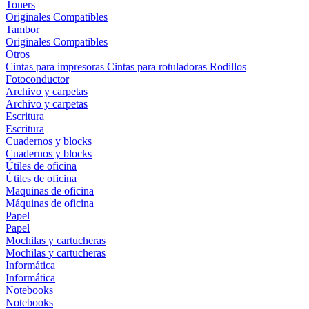
Toners
Originales
Compatibles
Tambor
Originales
Compatibles
Otros
Cintas para impresoras
Cintas para rotuladoras
Rodillos
Fotoconductor
Archivo y carpetas
Archivo y carpetas
Escritura
Escritura
Cuadernos y blocks
Cuadernos y blocks
Útiles de oficina
Útiles de oficina
Maquinas de oficina
Máquinas de oficina
Papel
Papel
Mochilas y cartucheras
Mochilas y cartucheras
Informática
Informática
Notebooks
Notebooks