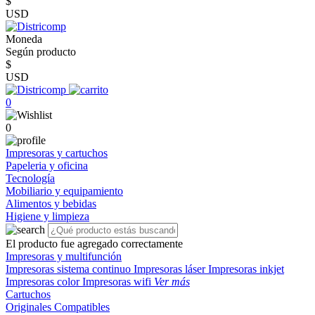
$
USD
Moneda
Según producto
$
USD
0
0
Impresoras y cartuchos
Papeleria y oficina
Tecnología
Mobiliario y equipamiento
Alimentos y bebidas
Higiene y limpieza
El producto fue agregado correctamente
Impresoras y multifunción
Impresoras sistema continuo
Impresoras láser
Impresoras inkjet
Impresoras color
Impresoras wifi
Ver más
Cartuchos
Originales
Compatibles