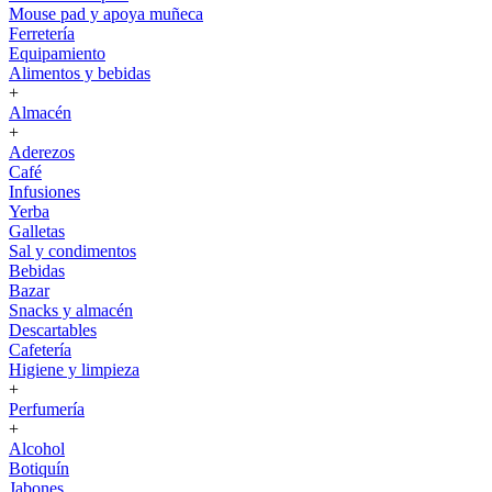
Mouse pad y apoya muñeca
Ferretería
Equipamiento
Alimentos y bebidas
+
Almacén
+
Aderezos
Café
Infusiones
Yerba
Galletas
Sal y condimentos
Bebidas
Bazar
Snacks y almacén
Descartables
Cafetería
Higiene y limpieza
+
Perfumería
+
Alcohol
Botiquín
Jabones