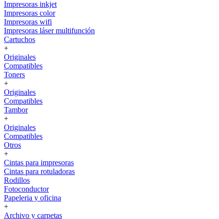
Impresoras inkjet
Impresoras color
Impresoras wifi
Impresoras láser multifunción
Cartuchos
+
Originales
Compatibles
Toners
+
Originales
Compatibles
Tambor
+
Originales
Compatibles
Otros
+
Cintas para impresoras
Cintas para rotuladoras
Rodillos
Fotoconductor
Papeleria y oficina
+
Archivo y carpetas