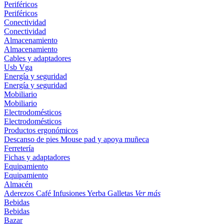
Periféricos
Periféricos
Conectividad
Conectividad
Almacenamiento
Almacenamiento
Cables y adaptadores
Usb
Vga
Energía y seguridad
Energía y seguridad
Mobiliario
Mobiliario
Electrodomésticos
Electrodomésticos
Productos ergonómicos
Descanso de pies
Mouse pad y apoya muñeca
Ferretería
Fichas y adaptadores
Equipamiento
Equipamiento
Almacén
Aderezos
Café
Infusiones
Yerba
Galletas
Ver más
Bebidas
Bebidas
Bazar