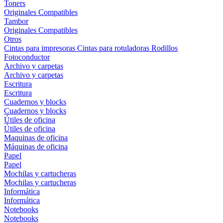
Toners
Originales
Compatibles
Tambor
Originales
Compatibles
Otros
Cintas para impresoras
Cintas para rotuladoras
Rodillos
Fotoconductor
Archivo y carpetas
Archivo y carpetas
Escritura
Escritura
Cuadernos y blocks
Cuadernos y blocks
Útiles de oficina
Útiles de oficina
Maquinas de oficina
Máquinas de oficina
Papel
Papel
Mochilas y cartucheras
Mochilas y cartucheras
Informática
Informática
Notebooks
Notebooks