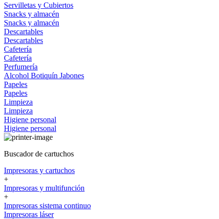
Servilletas y Cubiertos
Snacks y almacén
Snacks y almacén
Descartables
Descartables
Cafetería
Cafetería
Perfumería
Alcohol
Botiquín
Jabones
Papeles
Papeles
Limpieza
Limpieza
Higiene personal
Higiene personal
Buscador de cartuchos
Impresoras y cartuchos
+
Impresoras y multifunción
+
Impresoras sistema continuo
Impresoras láser