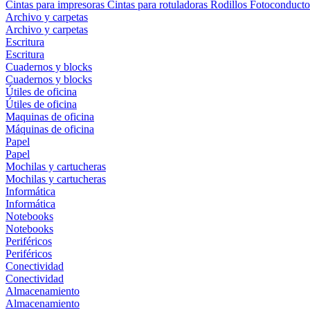
Cintas para impresoras
Cintas para rotuladoras
Rodillos
Fotoconducto
Archivo y carpetas
Archivo y carpetas
Escritura
Escritura
Cuadernos y blocks
Cuadernos y blocks
Útiles de oficina
Útiles de oficina
Maquinas de oficina
Máquinas de oficina
Papel
Papel
Mochilas y cartucheras
Mochilas y cartucheras
Informática
Informática
Notebooks
Notebooks
Periféricos
Periféricos
Conectividad
Conectividad
Almacenamiento
Almacenamiento