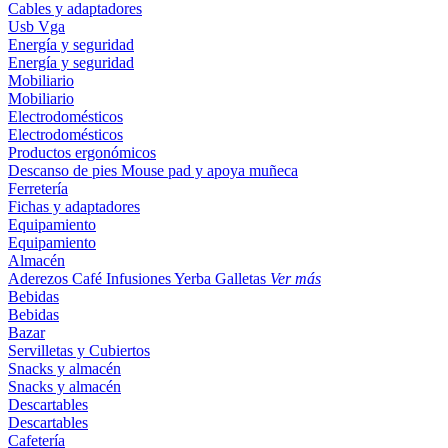
Cables y adaptadores
Usb
Vga
Energía y seguridad
Energía y seguridad
Mobiliario
Mobiliario
Electrodomésticos
Electrodomésticos
Productos ergonómicos
Descanso de pies
Mouse pad y apoya muñeca
Ferretería
Fichas y adaptadores
Equipamiento
Equipamiento
Almacén
Aderezos
Café
Infusiones
Yerba
Galletas
Ver más
Bebidas
Bebidas
Bazar
Servilletas y Cubiertos
Snacks y almacén
Snacks y almacén
Descartables
Descartables
Cafetería