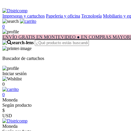
Impresoras y cartuchos
Papeleria y oficina
Tecnología
Mobiliario y e
0
ENVÍO GRATIS EN MONTEVIDEO ● EN COMPRAS MAYORES A $1.
Buscador de cartuchos
Iniciar sesión
0
0
Moneda
Según producto
$
USD
Moneda