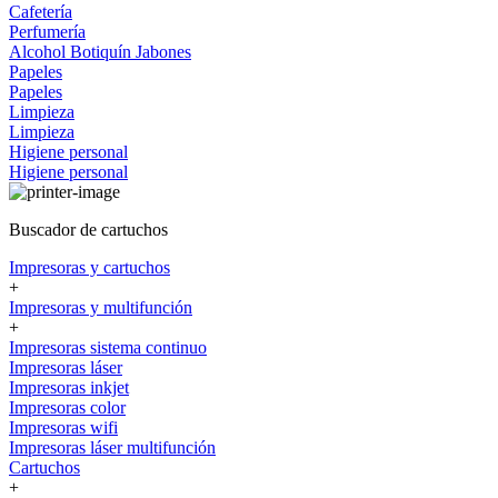
Cafetería
Perfumería
Alcohol
Botiquín
Jabones
Papeles
Papeles
Limpieza
Limpieza
Higiene personal
Higiene personal
Buscador de cartuchos
Impresoras y cartuchos
+
Impresoras y multifunción
+
Impresoras sistema continuo
Impresoras láser
Impresoras inkjet
Impresoras color
Impresoras wifi
Impresoras láser multifunción
Cartuchos
+