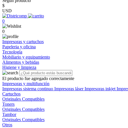
Según producto
$
USD
0
0
Impresoras y cartuchos
Papeleria y oficina
Tecnología
Mobiliario y equipamiento
Alimentos y bebidas
Higiene y limpieza
El producto fue agregado correctamente
Impresoras y multifunción
Impresoras sistema continuo
Impresoras láser
Impresoras inkjet
Impre
Cartuchos
Originales
Compatibles
Toners
Originales
Compatibles
Tambor
Originales
Compatibles
Otros