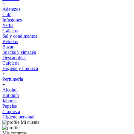
+
Aderezos
Café
Infusiones
Yerba
Galletas
Sal y condimentos
Bebidas
Bazar
Snacks y almacén
Descartables
Cafetería
Higiene y limpieza
+
Perfumería
+
Alcohol
Botiquín
Jabones
Papeles
Limpieza
Higiene personal
Mi cuenta
Mis compras