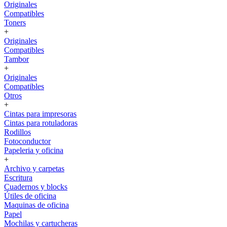
Originales
Compatibles
Toners
+
Originales
Compatibles
Tambor
+
Originales
Compatibles
Otros
+
Cintas para impresoras
Cintas para rotuladoras
Rodillos
Fotoconductor
Papeleria y oficina
+
Archivo y carpetas
Escritura
Cuadernos y blocks
Útiles de oficina
Maquinas de oficina
Papel
Mochilas y cartucheras