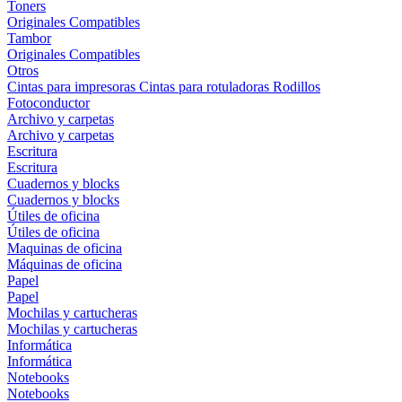
Toners
Originales
Compatibles
Tambor
Originales
Compatibles
Otros
Cintas para impresoras
Cintas para rotuladoras
Rodillos
Fotoconductor
Archivo y carpetas
Archivo y carpetas
Escritura
Escritura
Cuadernos y blocks
Cuadernos y blocks
Útiles de oficina
Útiles de oficina
Maquinas de oficina
Máquinas de oficina
Papel
Papel
Mochilas y cartucheras
Mochilas y cartucheras
Informática
Informática
Notebooks
Notebooks