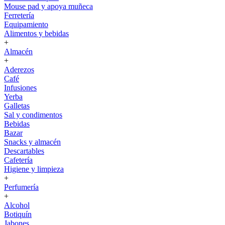
Mouse pad y apoya muñeca
Ferretería
Equipamiento
Alimentos y bebidas
+
Almacén
+
Aderezos
Café
Infusiones
Yerba
Galletas
Sal y condimentos
Bebidas
Bazar
Snacks y almacén
Descartables
Cafetería
Higiene y limpieza
+
Perfumería
+
Alcohol
Botiquín
Jabones