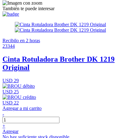
También te puede interesar
Recibilo en 2 horas
23344
Cinta Rotuladora Brother DK 1219
Original
USD 29
USD 25
USD 22
Agregar a mi carrito
-
+
Agregar
No hay suficiente stock disponible