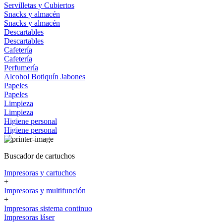
Servilletas y Cubiertos
Snacks y almacén
Snacks y almacén
Descartables
Descartables
Cafetería
Cafetería
Perfumería
Alcohol
Botiquín
Jabones
Papeles
Papeles
Limpieza
Limpieza
Higiene personal
Higiene personal
Buscador de cartuchos
Impresoras y cartuchos
+
Impresoras y multifunción
+
Impresoras sistema continuo
Impresoras láser