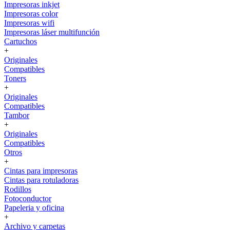
Impresoras inkjet
Impresoras color
Impresoras wifi
Impresoras láser multifunción
Cartuchos
+
Originales
Compatibles
Toners
+
Originales
Compatibles
Tambor
+
Originales
Compatibles
Otros
+
Cintas para impresoras
Cintas para rotuladoras
Rodillos
Fotoconductor
Papeleria y oficina
+
Archivo y carpetas