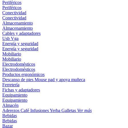
Periféricos
Periféricos
Conectividad
Conectividad
Almacenamiento
Almacenamiento
Cables y adaptadores
Usb
Vga
Energía y seguridad
Energía y seguridad
Mobiliario
Mobiliario
Electrodomésticos
Electrodomésticos
Productos ergonómicos
Descanso de pies
Mouse pad y apoya muñeca
Ferretería
Fichas y adaptadores
Equipamiento
Equipamiento
Almacén
Aderezos
Café
Infusiones
Yerba
Galletas
Ver más
Bebidas
Bebidas
Bazar