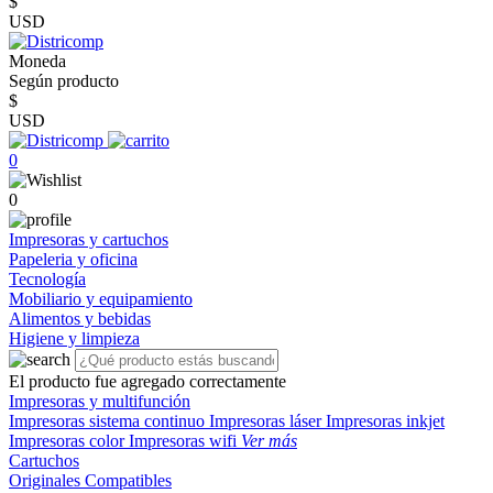
$
USD
Moneda
Según producto
$
USD
0
0
Impresoras y cartuchos
Papeleria y oficina
Tecnología
Mobiliario y equipamiento
Alimentos y bebidas
Higiene y limpieza
El producto fue agregado correctamente
Impresoras y multifunción
Impresoras sistema continuo
Impresoras láser
Impresoras inkjet
Impresoras color
Impresoras wifi
Ver más
Cartuchos
Originales
Compatibles