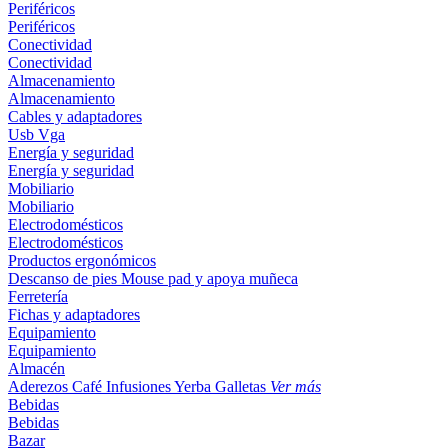
Periféricos
Periféricos
Conectividad
Conectividad
Almacenamiento
Almacenamiento
Cables y adaptadores
Usb
Vga
Energía y seguridad
Energía y seguridad
Mobiliario
Mobiliario
Electrodomésticos
Electrodomésticos
Productos ergonómicos
Descanso de pies
Mouse pad y apoya muñeca
Ferretería
Fichas y adaptadores
Equipamiento
Equipamiento
Almacén
Aderezos
Café
Infusiones
Yerba
Galletas
Ver más
Bebidas
Bebidas
Bazar