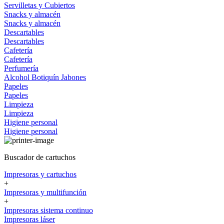
Servilletas y Cubiertos
Snacks y almacén
Snacks y almacén
Descartables
Descartables
Cafetería
Cafetería
Perfumería
Alcohol
Botiquín
Jabones
Papeles
Papeles
Limpieza
Limpieza
Higiene personal
Higiene personal
Buscador de cartuchos
Impresoras y cartuchos
+
Impresoras y multifunción
+
Impresoras sistema continuo
Impresoras láser