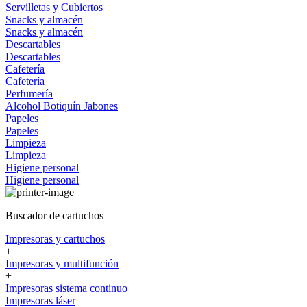
Servilletas y Cubiertos
Snacks y almacén
Snacks y almacén
Descartables
Descartables
Cafetería
Cafetería
Perfumería
Alcohol
Botiquín
Jabones
Papeles
Papeles
Limpieza
Limpieza
Higiene personal
Higiene personal
Buscador de cartuchos
Impresoras y cartuchos
+
Impresoras y multifunción
+
Impresoras sistema continuo
Impresoras láser