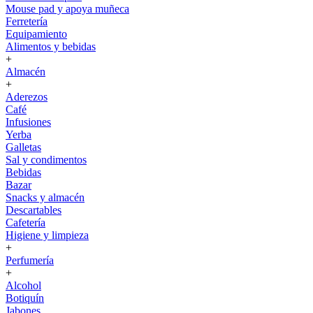
Mouse pad y apoya muñeca
Ferretería
Equipamiento
Alimentos y bebidas
+
Almacén
+
Aderezos
Café
Infusiones
Yerba
Galletas
Sal y condimentos
Bebidas
Bazar
Snacks y almacén
Descartables
Cafetería
Higiene y limpieza
+
Perfumería
+
Alcohol
Botiquín
Jabones