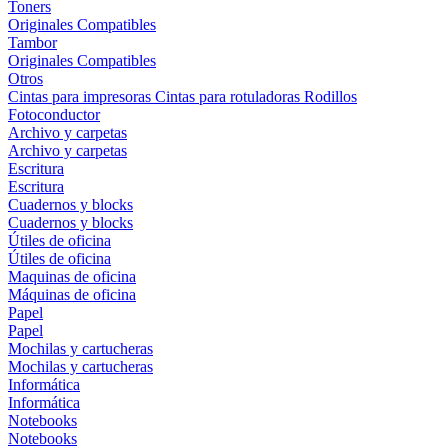
Toners
Originales
Compatibles
Tambor
Originales
Compatibles
Otros
Cintas para impresoras
Cintas para rotuladoras
Rodillos
Fotoconductor
Archivo y carpetas
Archivo y carpetas
Escritura
Escritura
Cuadernos y blocks
Cuadernos y blocks
Útiles de oficina
Útiles de oficina
Maquinas de oficina
Máquinas de oficina
Papel
Papel
Mochilas y cartucheras
Mochilas y cartucheras
Informática
Informática
Notebooks
Notebooks