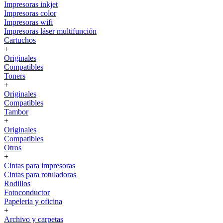
Impresoras inkjet
Impresoras color
Impresoras wifi
Impresoras láser multifunción
Cartuchos
+
Originales
Compatibles
Toners
+
Originales
Compatibles
Tambor
+
Originales
Compatibles
Otros
+
Cintas para impresoras
Cintas para rotuladoras
Rodillos
Fotoconductor
Papeleria y oficina
+
Archivo y carpetas