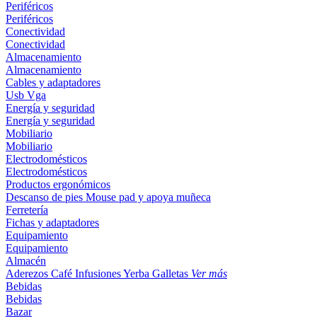
Periféricos
Periféricos
Conectividad
Conectividad
Almacenamiento
Almacenamiento
Cables y adaptadores
Usb
Vga
Energía y seguridad
Energía y seguridad
Mobiliario
Mobiliario
Electrodomésticos
Electrodomésticos
Productos ergonómicos
Descanso de pies
Mouse pad y apoya muñeca
Ferretería
Fichas y adaptadores
Equipamiento
Equipamiento
Almacén
Aderezos
Café
Infusiones
Yerba
Galletas
Ver más
Bebidas
Bebidas
Bazar