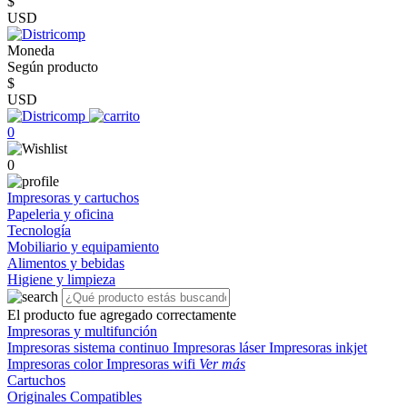
$
USD
Moneda
Según producto
$
USD
0
0
Impresoras y cartuchos
Papeleria y oficina
Tecnología
Mobiliario y equipamiento
Alimentos y bebidas
Higiene y limpieza
El producto fue agregado correctamente
Impresoras y multifunción
Impresoras sistema continuo
Impresoras láser
Impresoras inkjet
Impresoras color
Impresoras wifi
Ver más
Cartuchos
Originales
Compatibles