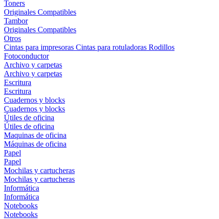
Toners
Originales
Compatibles
Tambor
Originales
Compatibles
Otros
Cintas para impresoras
Cintas para rotuladoras
Rodillos
Fotoconductor
Archivo y carpetas
Archivo y carpetas
Escritura
Escritura
Cuadernos y blocks
Cuadernos y blocks
Útiles de oficina
Útiles de oficina
Maquinas de oficina
Máquinas de oficina
Papel
Papel
Mochilas y cartucheras
Mochilas y cartucheras
Informática
Informática
Notebooks
Notebooks