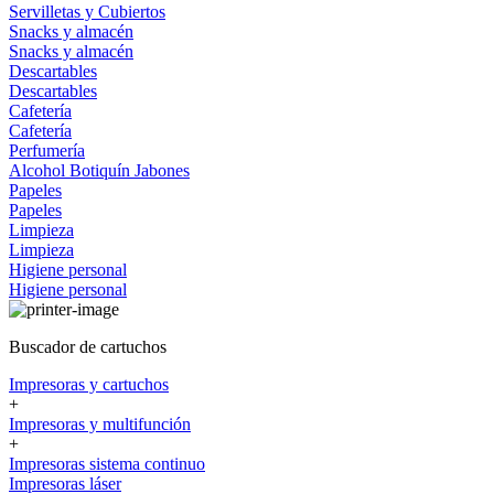
Servilletas y Cubiertos
Snacks y almacén
Snacks y almacén
Descartables
Descartables
Cafetería
Cafetería
Perfumería
Alcohol
Botiquín
Jabones
Papeles
Papeles
Limpieza
Limpieza
Higiene personal
Higiene personal
Buscador de cartuchos
Impresoras y cartuchos
+
Impresoras y multifunción
+
Impresoras sistema continuo
Impresoras láser