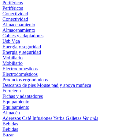
Periféricos
Periféricos
Conectividad
Conectividad
Almacenamiento
Almacenamiento
Cables y adaptadores
Usb
Vga
Energía y seguridad
Energía y seguridad
Mobiliario
Mobiliario
Electrodomésticos
Electrodomésticos
Productos ergonómicos
Descanso de pies
Mouse pad y apoya muñeca
Ferretería
Fichas y adaptadores
Equipamiento
Equipamiento
Almacén
Aderezos
Café
Infusiones
Yerba
Galletas
Ver más
Bebidas
Bebidas
Bazar