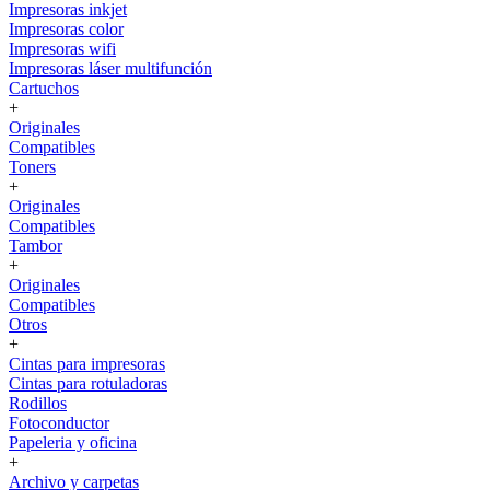
Impresoras inkjet
Impresoras color
Impresoras wifi
Impresoras láser multifunción
Cartuchos
+
Originales
Compatibles
Toners
+
Originales
Compatibles
Tambor
+
Originales
Compatibles
Otros
+
Cintas para impresoras
Cintas para rotuladoras
Rodillos
Fotoconductor
Papeleria y oficina
+
Archivo y carpetas