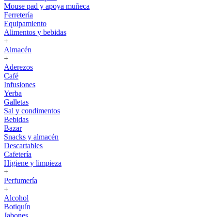
Mouse pad y apoya muñeca
Ferretería
Equipamiento
Alimentos y bebidas
+
Almacén
+
Aderezos
Café
Infusiones
Yerba
Galletas
Sal y condimentos
Bebidas
Bazar
Snacks y almacén
Descartables
Cafetería
Higiene y limpieza
+
Perfumería
+
Alcohol
Botiquín
Jabones