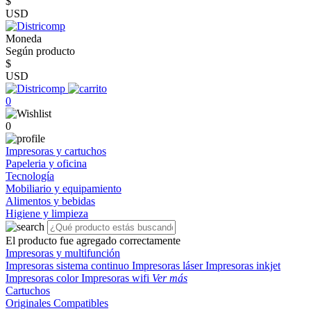
$
USD
Moneda
Según producto
$
USD
0
0
Impresoras y cartuchos
Papeleria y oficina
Tecnología
Mobiliario y equipamiento
Alimentos y bebidas
Higiene y limpieza
El producto fue agregado correctamente
Impresoras y multifunción
Impresoras sistema continuo
Impresoras láser
Impresoras inkjet
Impresoras color
Impresoras wifi
Ver más
Cartuchos
Originales
Compatibles