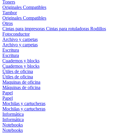
Toners
Originales
Compatibles
Tambor
Originales
Compatibles
Otros
Cintas para impresoras
Cintas para rotuladoras
Rodillos
Fotoconductor
Archivo y carpetas
Archivo y carpetas
Escritura
Escritura
Cuadernos y blocks
Cuadernos y blocks
Útiles de oficina
Útiles de oficina
Maquinas de oficina
Máquinas de oficina
Papel
Papel
Mochilas y cartucheras
Mochilas y cartucheras
Informática
Informática
Notebooks
Notebooks