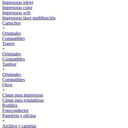
Impresoras inkjet
Impresoras color
Impresoras wifi
Impresoras láser multifunción
Cartuchos
+
Originales
Compatibles
Toners
+
Originales
Compatibles
Tambor
+
Originales
Compatibles
Otros
+
Cintas para impresoras
Cintas para rotuladoras
Rodillos
Fotoconductor
Papeleria y oficina
+
Archivo y carpetas