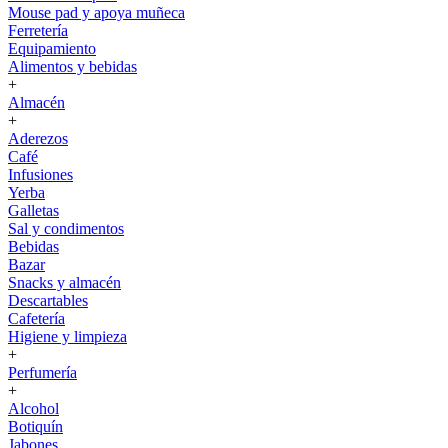
Mouse pad y apoya muñeca
Ferretería
Equipamiento
Alimentos y bebidas
+
Almacén
+
Aderezos
Café
Infusiones
Yerba
Galletas
Sal y condimentos
Bebidas
Bazar
Snacks y almacén
Descartables
Cafetería
Higiene y limpieza
+
Perfumería
+
Alcohol
Botiquín
Jabones