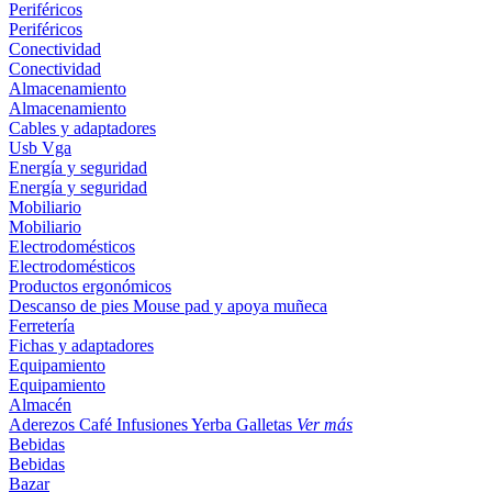
Periféricos
Periféricos
Conectividad
Conectividad
Almacenamiento
Almacenamiento
Cables y adaptadores
Usb
Vga
Energía y seguridad
Energía y seguridad
Mobiliario
Mobiliario
Electrodomésticos
Electrodomésticos
Productos ergonómicos
Descanso de pies
Mouse pad y apoya muñeca
Ferretería
Fichas y adaptadores
Equipamiento
Equipamiento
Almacén
Aderezos
Café
Infusiones
Yerba
Galletas
Ver más
Bebidas
Bebidas
Bazar