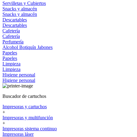
Servilletas y Cubiertos
Snacks y almacén
Snacks y almacén
Descartables
Descartables
Cafetería
Cafetería
Perfumería
Alcohol
Botiquín
Jabones
Papeles
Papeles
Limpieza
Limpieza
Higiene personal
Higiene personal
Buscador de cartuchos
Impresoras y cartuchos
+
Impresoras y multifunción
+
Impresoras sistema continuo
Impresoras láser