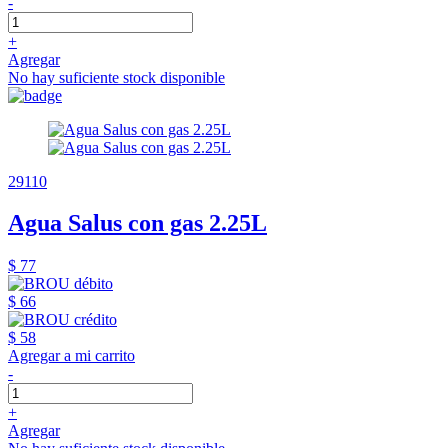
-
+
Agregar
No hay suficiente stock disponible
29110
Agua Salus con gas 2.25L
$ 77
$ 66
$ 58
Agregar a mi carrito
-
+
Agregar