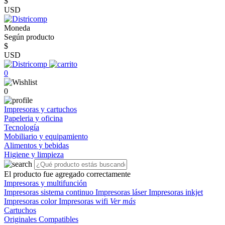
$
USD
Moneda
Según producto
$
USD
0
0
Impresoras y cartuchos
Papeleria y oficina
Tecnología
Mobiliario y equipamiento
Alimentos y bebidas
Higiene y limpieza
El producto fue agregado correctamente
Impresoras y multifunción
Impresoras sistema continuo
Impresoras láser
Impresoras inkjet
Impresoras color
Impresoras wifi
Ver más
Cartuchos
Originales
Compatibles