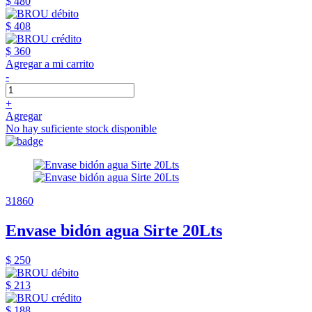
$ 480
$ 408
$ 360
Agregar a mi carrito
-
+
Agregar
No hay suficiente stock disponible
31860
Envase bidón agua Sirte 20Lts
$ 250
$ 213
$ 188