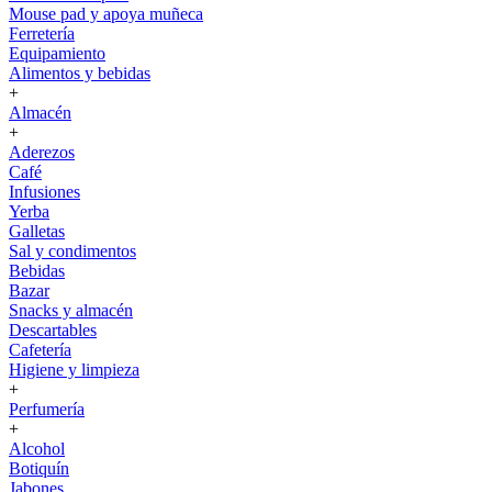
Mouse pad y apoya muñeca
Ferretería
Equipamiento
Alimentos y bebidas
+
Almacén
+
Aderezos
Café
Infusiones
Yerba
Galletas
Sal y condimentos
Bebidas
Bazar
Snacks y almacén
Descartables
Cafetería
Higiene y limpieza
+
Perfumería
+
Alcohol
Botiquín
Jabones