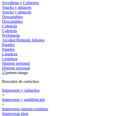
Servilletas y Cubiertos
Snacks y almacén
Snacks y almacén
Descartables
Descartables
Cafetería
Cafetería
Perfumería
Alcohol
Botiquín
Jabones
Papeles
Papeles
Limpieza
Limpieza
Higiene personal
Higiene personal
Buscador de cartuchos
Impresoras y cartuchos
+
Impresoras y multifunción
+
Impresoras sistema continuo
Impresoras láser