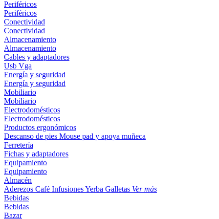
Periféricos
Periféricos
Conectividad
Conectividad
Almacenamiento
Almacenamiento
Cables y adaptadores
Usb
Vga
Energía y seguridad
Energía y seguridad
Mobiliario
Mobiliario
Electrodomésticos
Electrodomésticos
Productos ergonómicos
Descanso de pies
Mouse pad y apoya muñeca
Ferretería
Fichas y adaptadores
Equipamiento
Equipamiento
Almacén
Aderezos
Café
Infusiones
Yerba
Galletas
Ver más
Bebidas
Bebidas
Bazar