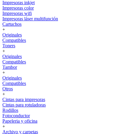
Impresoras inkjet
Impresoras color
Impresoras wifi
Impresoras láser multifunción
Cartuchos
+
Originales
Compatibles
Toners
+
Originales
Compatibles
Tambor
+
Originales
Compatibles
Otros
+
Cintas para impresoras
Cintas para rotuladoras
Rodillos
Fotoconductor
Papeleria y oficina
+
Archivo y carpetas