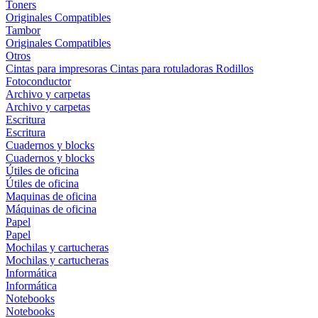
Toners
Originales
Compatibles
Tambor
Originales
Compatibles
Otros
Cintas para impresoras
Cintas para rotuladoras
Rodillos
Fotoconductor
Archivo y carpetas
Archivo y carpetas
Escritura
Escritura
Cuadernos y blocks
Cuadernos y blocks
Útiles de oficina
Útiles de oficina
Maquinas de oficina
Máquinas de oficina
Papel
Papel
Mochilas y cartucheras
Mochilas y cartucheras
Informática
Informática
Notebooks
Notebooks