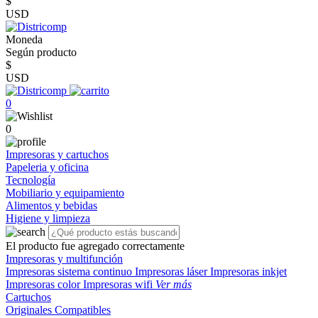
$
USD
Moneda
Según producto
$
USD
0
0
Impresoras y cartuchos
Papeleria y oficina
Tecnología
Mobiliario y equipamiento
Alimentos y bebidas
Higiene y limpieza
El producto fue agregado correctamente
Impresoras y multifunción
Impresoras sistema continuo
Impresoras láser
Impresoras inkjet
Impresoras color
Impresoras wifi
Ver más
Cartuchos
Originales
Compatibles