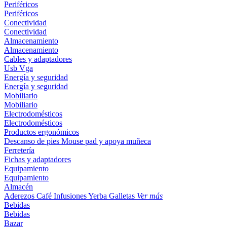
Periféricos
Periféricos
Conectividad
Conectividad
Almacenamiento
Almacenamiento
Cables y adaptadores
Usb
Vga
Energía y seguridad
Energía y seguridad
Mobiliario
Mobiliario
Electrodomésticos
Electrodomésticos
Productos ergonómicos
Descanso de pies
Mouse pad y apoya muñeca
Ferretería
Fichas y adaptadores
Equipamiento
Equipamiento
Almacén
Aderezos
Café
Infusiones
Yerba
Galletas
Ver más
Bebidas
Bebidas
Bazar