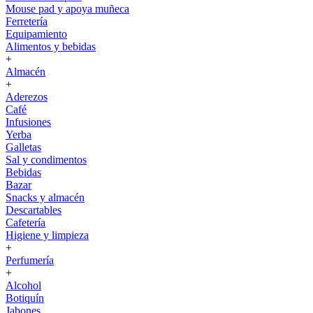
Mouse pad y apoya muñeca
Ferretería
Equipamiento
Alimentos y bebidas
+
Almacén
+
Aderezos
Café
Infusiones
Yerba
Galletas
Sal y condimentos
Bebidas
Bazar
Snacks y almacén
Descartables
Cafetería
Higiene y limpieza
+
Perfumería
+
Alcohol
Botiquín
Jabones