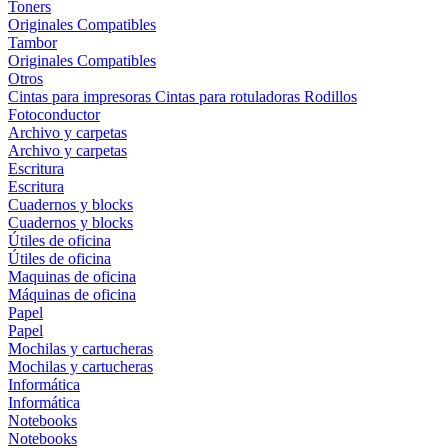
Toners
Originales
Compatibles
Tambor
Originales
Compatibles
Otros
Cintas para impresoras
Cintas para rotuladoras
Rodillos
Fotoconductor
Archivo y carpetas
Archivo y carpetas
Escritura
Escritura
Cuadernos y blocks
Cuadernos y blocks
Útiles de oficina
Útiles de oficina
Maquinas de oficina
Máquinas de oficina
Papel
Papel
Mochilas y cartucheras
Mochilas y cartucheras
Informática
Informática
Notebooks
Notebooks