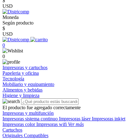
$
USD
Moneda
Según producto
$
USD
0
0
Impresoras y cartuchos
Papeleria y oficina
Tecnología
Mobiliario y equipamiento
Alimentos y bebidas
Higiene y limpieza
El producto fue agregado correctamente
Impresoras y multifunción
Impresoras sistema continuo
Impresoras láser
Impresoras inkjet
Impresoras color
Impresoras wifi
Ver más
Cartuchos
Originales
Compatibles