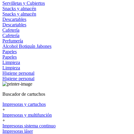
Servilletas y Cubiertos
Snacks y almacén
Snacks y almacén
Descartables
Descartables
Cafetería
Cafetería
Perfumería
Alcohol
Botiquín
Jabones
Papeles
Papeles
Limpieza
Limpieza
Higiene personal
Higiene personal
Buscador de cartuchos
Impresoras y cartuchos
+
Impresoras y multifunción
+
Impresoras sistema continuo
Impresoras láser