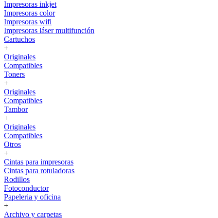
Impresoras inkjet
Impresoras color
Impresoras wifi
Impresoras láser multifunción
Cartuchos
+
Originales
Compatibles
Toners
+
Originales
Compatibles
Tambor
+
Originales
Compatibles
Otros
+
Cintas para impresoras
Cintas para rotuladoras
Rodillos
Fotoconductor
Papeleria y oficina
+
Archivo y carpetas