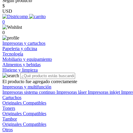
Según producto
$
USD
0
0
Impresoras y cartuchos
Papeleria y oficina
Tecnología
Mobiliario y equipamiento
Alimentos y bebidas
Higiene y limpieza
El producto fue agregado correctamente
Impresoras y multifunción
Impresoras sistema continuo
Impresoras láser
Impresoras inkjet
Impre
Cartuchos
Originales
Compatibles
Toners
Originales
Compatibles
Tambor
Originales
Compatibles
Otros