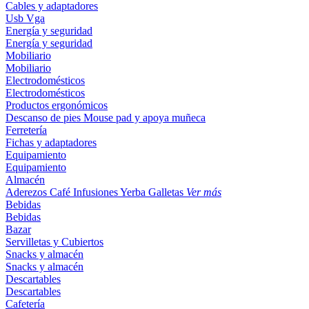
Cables y adaptadores
Usb
Vga
Energía y seguridad
Energía y seguridad
Mobiliario
Mobiliario
Electrodomésticos
Electrodomésticos
Productos ergonómicos
Descanso de pies
Mouse pad y apoya muñeca
Ferretería
Fichas y adaptadores
Equipamiento
Equipamiento
Almacén
Aderezos
Café
Infusiones
Yerba
Galletas
Ver más
Bebidas
Bebidas
Bazar
Servilletas y Cubiertos
Snacks y almacén
Snacks y almacén
Descartables
Descartables
Cafetería