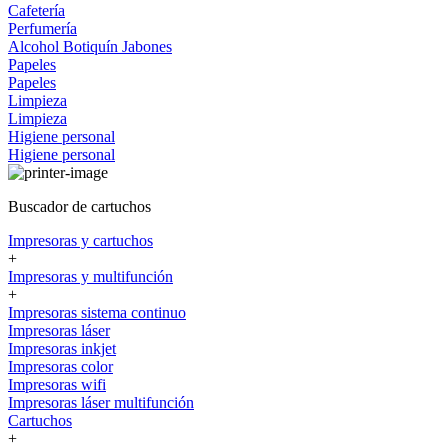
Cafetería
Perfumería
Alcohol
Botiquín
Jabones
Papeles
Papeles
Limpieza
Limpieza
Higiene personal
Higiene personal
Buscador de cartuchos
Impresoras y cartuchos
+
Impresoras y multifunción
+
Impresoras sistema continuo
Impresoras láser
Impresoras inkjet
Impresoras color
Impresoras wifi
Impresoras láser multifunción
Cartuchos
+