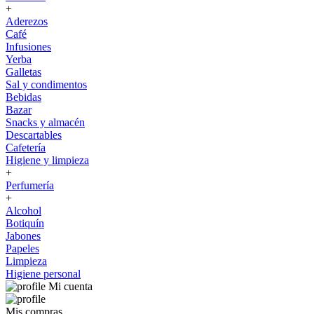
+
Aderezos
Café
Infusiones
Yerba
Galletas
Sal y condimentos
Bebidas
Bazar
Snacks y almacén
Descartables
Cafetería
Higiene y limpieza
+
Perfumería
+
Alcohol
Botiquín
Jabones
Papeles
Limpieza
Higiene personal
Mi cuenta
Mis compras