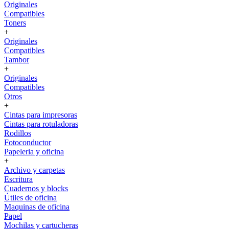
Originales
Compatibles
Toners
+
Originales
Compatibles
Tambor
+
Originales
Compatibles
Otros
+
Cintas para impresoras
Cintas para rotuladoras
Rodillos
Fotoconductor
Papeleria y oficina
+
Archivo y carpetas
Escritura
Cuadernos y blocks
Útiles de oficina
Maquinas de oficina
Papel
Mochilas y cartucheras