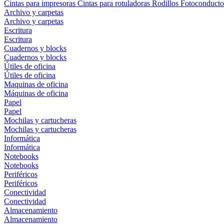
Cintas para impresoras
Cintas para rotuladoras
Rodillos
Fotoconducto
Archivo y carpetas
Archivo y carpetas
Escritura
Escritura
Cuadernos y blocks
Cuadernos y blocks
Útiles de oficina
Útiles de oficina
Maquinas de oficina
Máquinas de oficina
Papel
Papel
Mochilas y cartucheras
Mochilas y cartucheras
Informática
Informática
Notebooks
Notebooks
Periféricos
Periféricos
Conectividad
Conectividad
Almacenamiento
Almacenamiento