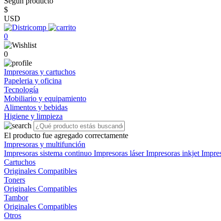
Según producto
$
USD
0
0
Impresoras y cartuchos
Papeleria y oficina
Tecnología
Mobiliario y equipamiento
Alimentos y bebidas
Higiene y limpieza
El producto fue agregado correctamente
Impresoras y multifunción
Impresoras sistema continuo
Impresoras láser
Impresoras inkjet
Impre
Cartuchos
Originales
Compatibles
Toners
Originales
Compatibles
Tambor
Originales
Compatibles
Otros