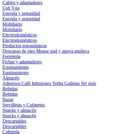
Cables y adaptadores
Usb
Vga
Energía y seguridad
Energía y seguridad
Mobiliario
Mobiliario
Electrodomésticos
Electrodomésticos
Productos ergonómicos
Descanso de pies
Mouse pad y apoya muñeca
Ferretería
Fichas y adaptadores
Equipamiento
Equipamiento
Almacén
Aderezos
Café
Infusiones
Yerba
Galletas
Ver más
Bebidas
Bebidas
Bazar
Servilletas y Cubiertos
Snacks y almacén
Snacks y almacén
Descartables
Descartables
Cafetería