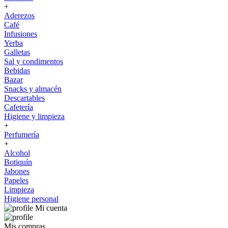
+
Aderezos
Café
Infusiones
Yerba
Galletas
Sal y condimentos
Bebidas
Bazar
Snacks y almacén
Descartables
Cafetería
Higiene y limpieza
+
Perfumería
+
Alcohol
Botiquín
Jabones
Papeles
Limpieza
Higiene personal
Mi cuenta
Mis compras