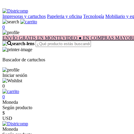
Impresoras y cartuchos
Papeleria y oficina
Tecnología
Mobiliario y e
0
ENVÍO GRATIS EN MONTEVIDEO ● EN COMPRAS MAYORES A $1.
Buscador de cartuchos
Iniciar sesión
0
0
Moneda
Según producto
$
USD
Moneda