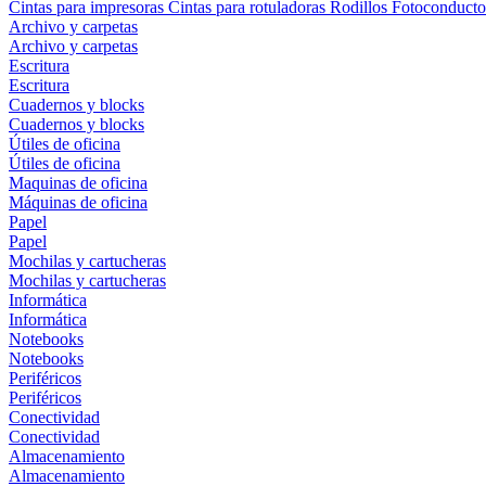
Cintas para impresoras
Cintas para rotuladoras
Rodillos
Fotoconducto
Archivo y carpetas
Archivo y carpetas
Escritura
Escritura
Cuadernos y blocks
Cuadernos y blocks
Útiles de oficina
Útiles de oficina
Maquinas de oficina
Máquinas de oficina
Papel
Papel
Mochilas y cartucheras
Mochilas y cartucheras
Informática
Informática
Notebooks
Notebooks
Periféricos
Periféricos
Conectividad
Conectividad
Almacenamiento
Almacenamiento