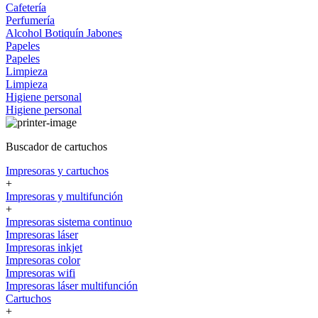
Cafetería
Perfumería
Alcohol
Botiquín
Jabones
Papeles
Papeles
Limpieza
Limpieza
Higiene personal
Higiene personal
Buscador de cartuchos
Impresoras y cartuchos
+
Impresoras y multifunción
+
Impresoras sistema continuo
Impresoras láser
Impresoras inkjet
Impresoras color
Impresoras wifi
Impresoras láser multifunción
Cartuchos
+