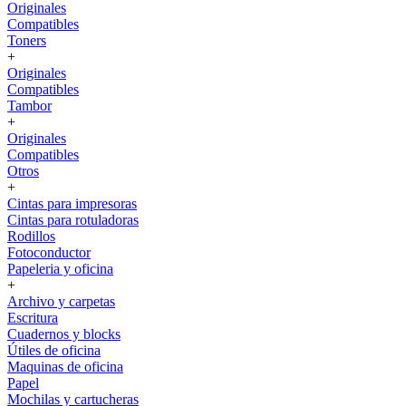
Originales
Compatibles
Toners
+
Originales
Compatibles
Tambor
+
Originales
Compatibles
Otros
+
Cintas para impresoras
Cintas para rotuladoras
Rodillos
Fotoconductor
Papeleria y oficina
+
Archivo y carpetas
Escritura
Cuadernos y blocks
Útiles de oficina
Maquinas de oficina
Papel
Mochilas y cartucheras