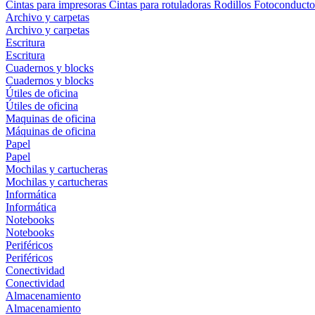
Cintas para impresoras
Cintas para rotuladoras
Rodillos
Fotoconducto
Archivo y carpetas
Archivo y carpetas
Escritura
Escritura
Cuadernos y blocks
Cuadernos y blocks
Útiles de oficina
Útiles de oficina
Maquinas de oficina
Máquinas de oficina
Papel
Papel
Mochilas y cartucheras
Mochilas y cartucheras
Informática
Informática
Notebooks
Notebooks
Periféricos
Periféricos
Conectividad
Conectividad
Almacenamiento
Almacenamiento