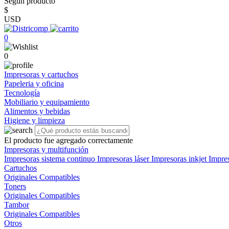
Según producto
$
USD
0
0
Impresoras y cartuchos
Papeleria y oficina
Tecnología
Mobiliario y equipamiento
Alimentos y bebidas
Higiene y limpieza
El producto fue agregado correctamente
Impresoras y multifunción
Impresoras sistema continuo
Impresoras láser
Impresoras inkjet
Impre
Cartuchos
Originales
Compatibles
Toners
Originales
Compatibles
Tambor
Originales
Compatibles
Otros