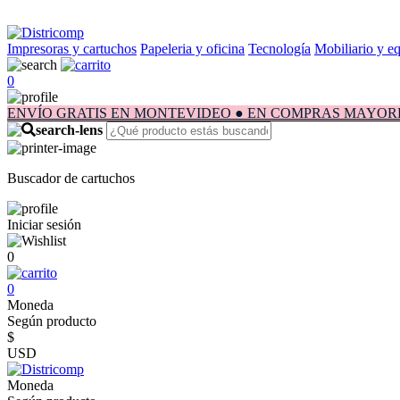
Impresoras y cartuchos
Papeleria y oficina
Tecnología
Mobiliario y e
0
ENVÍO GRATIS EN MONTEVIDEO ● EN COMPRAS MAYORES A $1.
Buscador de cartuchos
Iniciar sesión
0
0
Moneda
Según producto
$
USD
Moneda