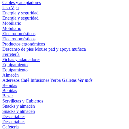
Cables y adaptadores
Usb
Vga
Energía y seguridad
Energía y seguridad
Mobiliario
Mobiliario
Electrodomésticos
Electrodomésticos
Productos ergonómicos
Descanso de pies
Mouse pad y apoya muñeca
Ferretería
Fichas y adaptadores
Equipamiento
Equipamiento
Almacén
Aderezos
Café
Infusiones
Yerba
Galletas
Ver más
Bebidas
Bebidas
Bazar
Servilletas y Cubiertos
Snacks y almacén
Snacks y almacén
Descartables
Descartables
Cafetería