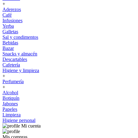
+
Aderezos
Café
Infusiones
Yerba
Galletas
Sal y condimentos
Bebidas
Bazar
Snacks y almacén
Descartables
Cafetería
Higiene y limpieza
+
Perfumería
+
Alcohol
Botiquín
Jabones
Papeles
Limpieza
Higiene personal
Mi cuenta
Mis compras