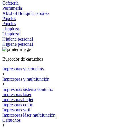
Cafetería
Perfumería
Alcohol
Botiquín
Jabones
Papeles
Papeles
Limpieza
Limpieza
Higiene personal
Higiene personal
Buscador de cartuchos
Impresoras y cartuchos
+
Impresoras y multifunción
+
Impresoras sistema continuo
Impresoras láser
Impresoras inkjet
Impresoras color
Impresoras wifi
Impresoras láser multifunción
Cartuchos
+