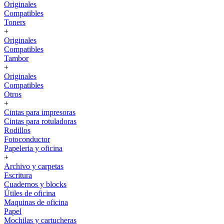
Originales
Compatibles
Toners
+
Originales
Compatibles
Tambor
+
Originales
Compatibles
Otros
+
Cintas para impresoras
Cintas para rotuladoras
Rodillos
Fotoconductor
Papeleria y oficina
+
Archivo y carpetas
Escritura
Cuadernos y blocks
Útiles de oficina
Maquinas de oficina
Papel
Mochilas y cartucheras