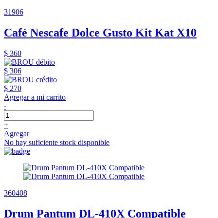
31906
Café Nescafe Dolce Gusto Kit Kat X10
$ 360
$ 306
$ 270
Agregar a mi carrito
-
+
Agregar
No hay suficiente stock disponible
360408
Drum Pantum DL-410X Compatible