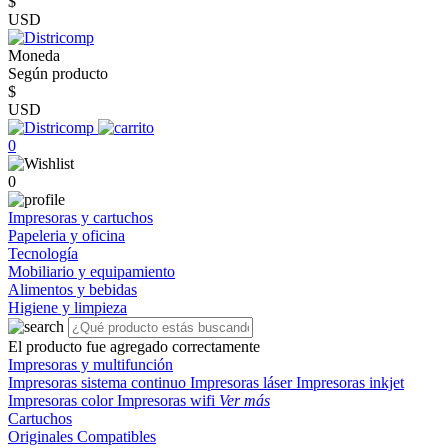
$
USD
Moneda
Según producto
$
USD
0
0
Impresoras y cartuchos
Papeleria y oficina
Tecnología
Mobiliario y equipamiento
Alimentos y bebidas
Higiene y limpieza
El producto fue agregado correctamente
Impresoras y multifunción
Impresoras sistema continuo
Impresoras láser
Impresoras inkjet
Impresoras color
Impresoras wifi
Ver más
Cartuchos
Originales
Compatibles