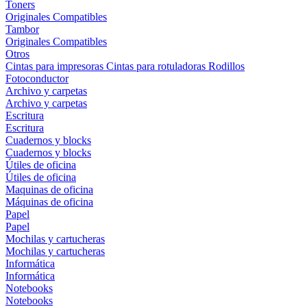
Toners
Originales
Compatibles
Tambor
Originales
Compatibles
Otros
Cintas para impresoras
Cintas para rotuladoras
Rodillos
Fotoconductor
Archivo y carpetas
Archivo y carpetas
Escritura
Escritura
Cuadernos y blocks
Cuadernos y blocks
Útiles de oficina
Útiles de oficina
Maquinas de oficina
Máquinas de oficina
Papel
Papel
Mochilas y cartucheras
Mochilas y cartucheras
Informática
Informática
Notebooks
Notebooks