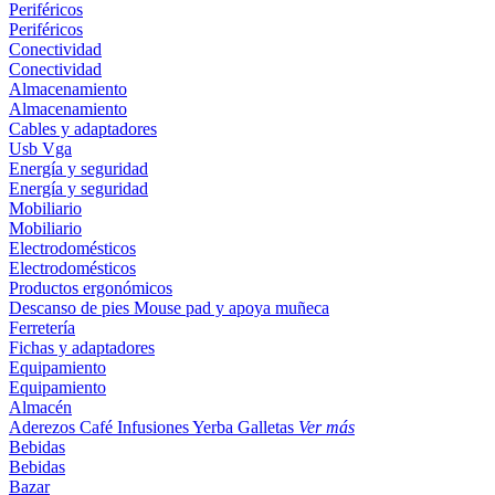
Periféricos
Periféricos
Conectividad
Conectividad
Almacenamiento
Almacenamiento
Cables y adaptadores
Usb
Vga
Energía y seguridad
Energía y seguridad
Mobiliario
Mobiliario
Electrodomésticos
Electrodomésticos
Productos ergonómicos
Descanso de pies
Mouse pad y apoya muñeca
Ferretería
Fichas y adaptadores
Equipamiento
Equipamiento
Almacén
Aderezos
Café
Infusiones
Yerba
Galletas
Ver más
Bebidas
Bebidas
Bazar