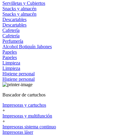
Servilletas y Cubiertos
Snacks y almacén
Snacks y almacén
Descartables
Descartables
Cafetería
Cafetería
Perfumería
Alcohol
Botiquín
Jabones
Papeles
Papeles
Limpieza
Limpieza
Higiene personal
Higiene personal
Buscador de cartuchos
Impresoras y cartuchos
+
Impresoras y multifunción
+
Impresoras sistema continuo
Impresoras láser