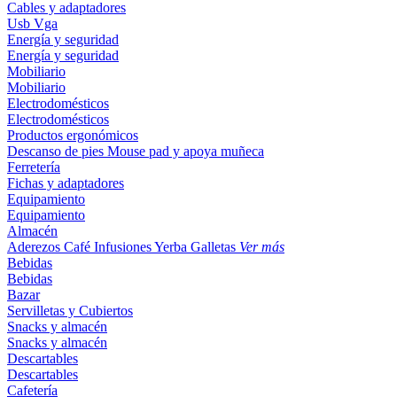
Cables y adaptadores
Usb
Vga
Energía y seguridad
Energía y seguridad
Mobiliario
Mobiliario
Electrodomésticos
Electrodomésticos
Productos ergonómicos
Descanso de pies
Mouse pad y apoya muñeca
Ferretería
Fichas y adaptadores
Equipamiento
Equipamiento
Almacén
Aderezos
Café
Infusiones
Yerba
Galletas
Ver más
Bebidas
Bebidas
Bazar
Servilletas y Cubiertos
Snacks y almacén
Snacks y almacén
Descartables
Descartables
Cafetería