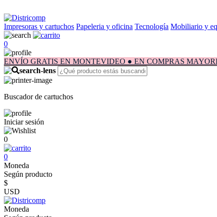
Impresoras y cartuchos
Papeleria y oficina
Tecnología
Mobiliario y e
0
ENVÍO GRATIS EN MONTEVIDEO ● EN COMPRAS MAYORES A $1.
Buscador de cartuchos
Iniciar sesión
0
0
Moneda
Según producto
$
USD
Moneda