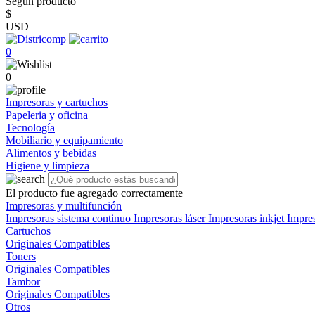
Según producto
$
USD
0
0
Impresoras y cartuchos
Papeleria y oficina
Tecnología
Mobiliario y equipamiento
Alimentos y bebidas
Higiene y limpieza
El producto fue agregado correctamente
Impresoras y multifunción
Impresoras sistema continuo
Impresoras láser
Impresoras inkjet
Impre
Cartuchos
Originales
Compatibles
Toners
Originales
Compatibles
Tambor
Originales
Compatibles
Otros