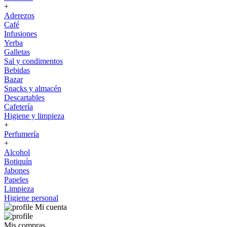
+
Aderezos
Café
Infusiones
Yerba
Galletas
Sal y condimentos
Bebidas
Bazar
Snacks y almacén
Descartables
Cafetería
Higiene y limpieza
+
Perfumería
+
Alcohol
Botiquín
Jabones
Papeles
Limpieza
Higiene personal
Mi cuenta
Mis compras