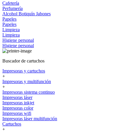
Cafetería
Perfumería
Alcohol
Botiquín
Jabones
Papeles
Papeles
Limpieza
Limpieza
Higiene personal
Higiene personal
Buscador de cartuchos
Impresoras y cartuchos
+
Impresoras y multifunción
+
Impresoras sistema continuo
Impresoras láser
Impresoras inkjet
Impresoras color
Impresoras wifi
Impresoras láser multifunción
Cartuchos
+