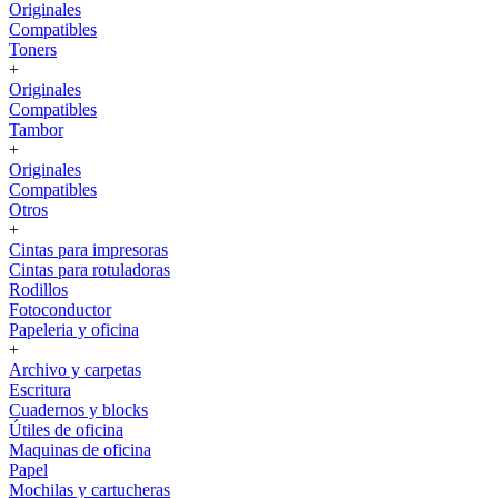
Originales
Compatibles
Toners
+
Originales
Compatibles
Tambor
+
Originales
Compatibles
Otros
+
Cintas para impresoras
Cintas para rotuladoras
Rodillos
Fotoconductor
Papeleria y oficina
+
Archivo y carpetas
Escritura
Cuadernos y blocks
Útiles de oficina
Maquinas de oficina
Papel
Mochilas y cartucheras