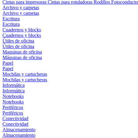
Cintas para impresoras
Cintas para rotuladoras
Rodillos
Fotoconducto
Archivo y carpetas
Archivo y carpetas
Escritura
Escritura
Cuadernos y blocks
Cuadernos y blocks
Útiles de oficina
Útiles de oficina
Maquinas de oficina
Máquinas de oficina
Papel
Papel
Mochilas y cartucheras
Mochilas y cartucheras
Informática
Informática
Notebooks
Notebooks
Periféricos
Periféricos
Conectividad
Conectividad
Almacenamiento
Almacenamiento