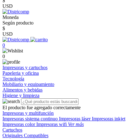
$
USD
Moneda
Según producto
$
USD
0
0
Impresoras y cartuchos
Papeleria y oficina
Tecnología
Mobiliario y equipamiento
Alimentos y bebidas
Higiene y limpieza
El producto fue agregado correctamente
Impresoras y multifunción
Impresoras sistema continuo
Impresoras láser
Impresoras inkjet
Impresoras color
Impresoras wifi
Ver más
Cartuchos
Originales
Compatibles