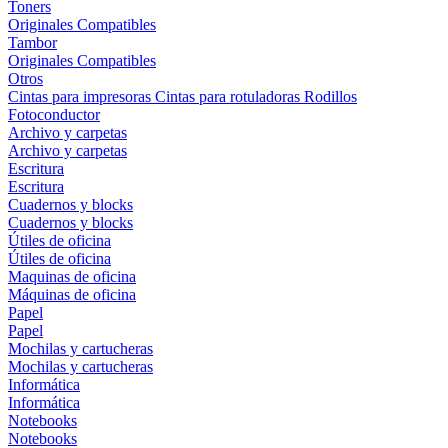
Toners
Originales
Compatibles
Tambor
Originales
Compatibles
Otros
Cintas para impresoras
Cintas para rotuladoras
Rodillos
Fotoconductor
Archivo y carpetas
Archivo y carpetas
Escritura
Escritura
Cuadernos y blocks
Cuadernos y blocks
Útiles de oficina
Útiles de oficina
Maquinas de oficina
Máquinas de oficina
Papel
Papel
Mochilas y cartucheras
Mochilas y cartucheras
Informática
Informática
Notebooks
Notebooks