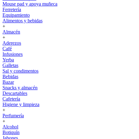
Mouse pad y apoya muñeca
Ferretería
Equipamiento
Alimentos y bebidas
+
Almacén
+
Aderezos
Café
Infusiones
Yerba
Galletas
Sal y condimentos
Bebidas
Bazar
Snacks y almacén
Descartables
Cafetería
Higiene y limpieza
+
Perfumería
+
Alcohol
Botiquín
Jabones