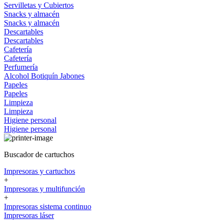
Servilletas y Cubiertos
Snacks y almacén
Snacks y almacén
Descartables
Descartables
Cafetería
Cafetería
Perfumería
Alcohol
Botiquín
Jabones
Papeles
Papeles
Limpieza
Limpieza
Higiene personal
Higiene personal
Buscador de cartuchos
Impresoras y cartuchos
+
Impresoras y multifunción
+
Impresoras sistema continuo
Impresoras láser