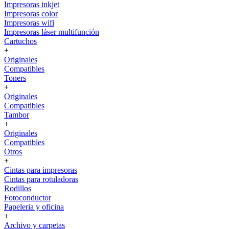
Impresoras inkjet
Impresoras color
Impresoras wifi
Impresoras láser multifunción
Cartuchos
+
Originales
Compatibles
Toners
+
Originales
Compatibles
Tambor
+
Originales
Compatibles
Otros
+
Cintas para impresoras
Cintas para rotuladoras
Rodillos
Fotoconductor
Papeleria y oficina
+
Archivo y carpetas