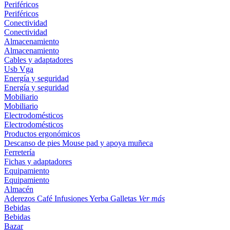
Periféricos
Periféricos
Conectividad
Conectividad
Almacenamiento
Almacenamiento
Cables y adaptadores
Usb
Vga
Energía y seguridad
Energía y seguridad
Mobiliario
Mobiliario
Electrodomésticos
Electrodomésticos
Productos ergonómicos
Descanso de pies
Mouse pad y apoya muñeca
Ferretería
Fichas y adaptadores
Equipamiento
Equipamiento
Almacén
Aderezos
Café
Infusiones
Yerba
Galletas
Ver más
Bebidas
Bebidas
Bazar