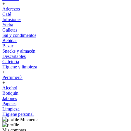
+
Aderezos
Café
Infusiones
Yerba
Galletas
Sal y condimentos
Bebidas
Bazar
Snacks y almacén
Descartables
Cafetería
Higiene y limpieza
+
Perfumería
+
Alcohol
Botiquín
Jabones
Papeles
Limpieza
Higiene personal
Mi cuenta
Mis compras