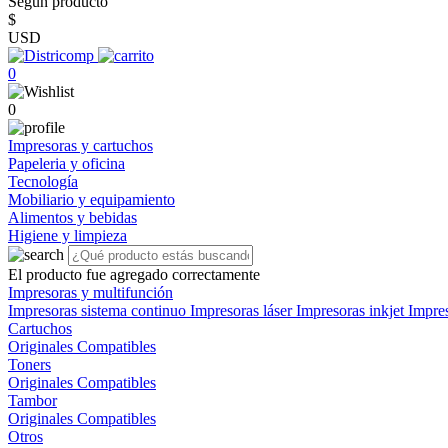
Según producto
$
USD
0
0
Impresoras y cartuchos
Papeleria y oficina
Tecnología
Mobiliario y equipamiento
Alimentos y bebidas
Higiene y limpieza
El producto fue agregado correctamente
Impresoras y multifunción
Impresoras sistema continuo
Impresoras láser
Impresoras inkjet
Impre
Cartuchos
Originales
Compatibles
Toners
Originales
Compatibles
Tambor
Originales
Compatibles
Otros