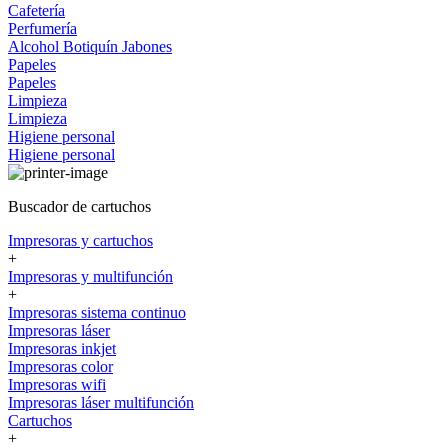
Cafetería
Perfumería
Alcohol
Botiquín
Jabones
Papeles
Papeles
Limpieza
Limpieza
Higiene personal
Higiene personal
Buscador de cartuchos
Impresoras y cartuchos
+
Impresoras y multifunción
+
Impresoras sistema continuo
Impresoras láser
Impresoras inkjet
Impresoras color
Impresoras wifi
Impresoras láser multifunción
Cartuchos
+