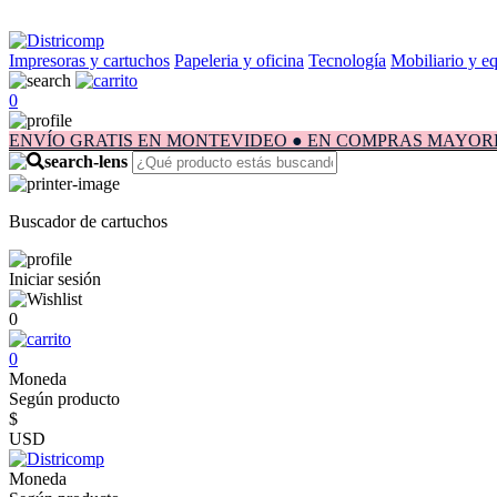
Impresoras y cartuchos
Papeleria y oficina
Tecnología
Mobiliario y e
0
ENVÍO GRATIS EN MONTEVIDEO ● EN COMPRAS MAYORES A $1.
Buscador de cartuchos
Iniciar sesión
0
0
Moneda
Según producto
$
USD
Moneda