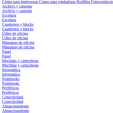
Cintas para impresoras
Cintas para rotuladoras
Rodillos
Fotoconducto
Archivo y carpetas
Archivo y carpetas
Escritura
Escritura
Cuadernos y blocks
Cuadernos y blocks
Útiles de oficina
Útiles de oficina
Maquinas de oficina
Máquinas de oficina
Papel
Papel
Mochilas y cartucheras
Mochilas y cartucheras
Informática
Informática
Notebooks
Notebooks
Periféricos
Periféricos
Conectividad
Conectividad
Almacenamiento
Almacenamiento