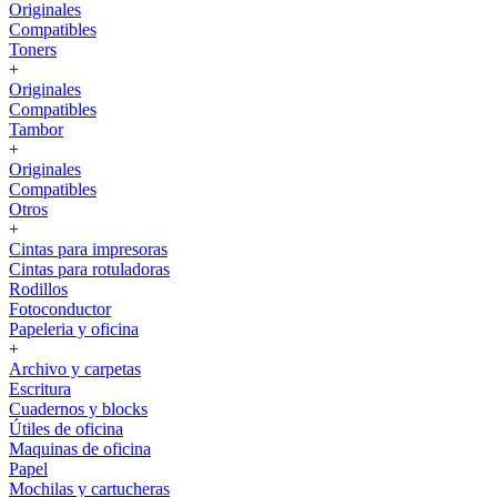
Originales
Compatibles
Toners
+
Originales
Compatibles
Tambor
+
Originales
Compatibles
Otros
+
Cintas para impresoras
Cintas para rotuladoras
Rodillos
Fotoconductor
Papeleria y oficina
+
Archivo y carpetas
Escritura
Cuadernos y blocks
Útiles de oficina
Maquinas de oficina
Papel
Mochilas y cartucheras