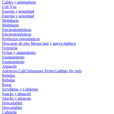
Cables y adaptadores
Usb
Vga
Energía y seguridad
Energía y seguridad
Mobiliario
Mobiliario
Electrodomésticos
Electrodomésticos
Productos ergonómicos
Descanso de pies
Mouse pad y apoya muñeca
Ferretería
Fichas y adaptadores
Equipamiento
Equipamiento
Almacén
Aderezos
Café
Infusiones
Yerba
Galletas
Ver más
Bebidas
Bebidas
Bazar
Servilletas y Cubiertos
Snacks y almacén
Snacks y almacén
Descartables
Descartables
Cafetería