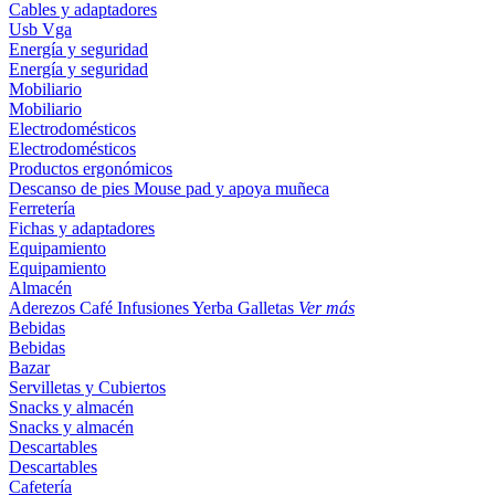
Cables y adaptadores
Usb
Vga
Energía y seguridad
Energía y seguridad
Mobiliario
Mobiliario
Electrodomésticos
Electrodomésticos
Productos ergonómicos
Descanso de pies
Mouse pad y apoya muñeca
Ferretería
Fichas y adaptadores
Equipamiento
Equipamiento
Almacén
Aderezos
Café
Infusiones
Yerba
Galletas
Ver más
Bebidas
Bebidas
Bazar
Servilletas y Cubiertos
Snacks y almacén
Snacks y almacén
Descartables
Descartables
Cafetería