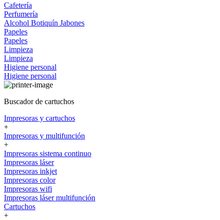
Cafetería
Perfumería
Alcohol
Botiquín
Jabones
Papeles
Papeles
Limpieza
Limpieza
Higiene personal
Higiene personal
Buscador de cartuchos
Impresoras y cartuchos
+
Impresoras y multifunción
+
Impresoras sistema continuo
Impresoras láser
Impresoras inkjet
Impresoras color
Impresoras wifi
Impresoras láser multifunción
Cartuchos
+