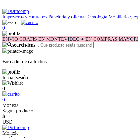
Impresoras y cartuchos
Papeleria y oficina
Tecnología
Mobiliario y e
0
ENVÍO GRATIS EN MONTEVIDEO ● EN COMPRAS MAYORES A $1.
Buscador de cartuchos
Iniciar sesión
0
0
Moneda
Según producto
$
USD
Moneda