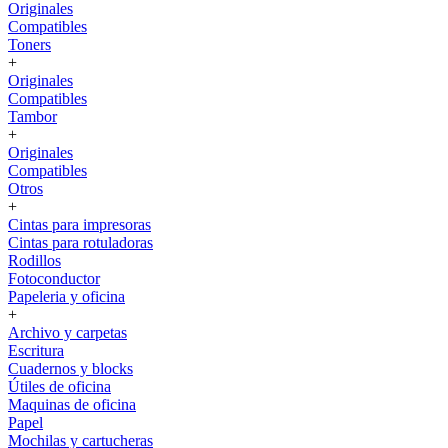
Originales
Compatibles
Toners
+
Originales
Compatibles
Tambor
+
Originales
Compatibles
Otros
+
Cintas para impresoras
Cintas para rotuladoras
Rodillos
Fotoconductor
Papeleria y oficina
+
Archivo y carpetas
Escritura
Cuadernos y blocks
Útiles de oficina
Maquinas de oficina
Papel
Mochilas y cartucheras