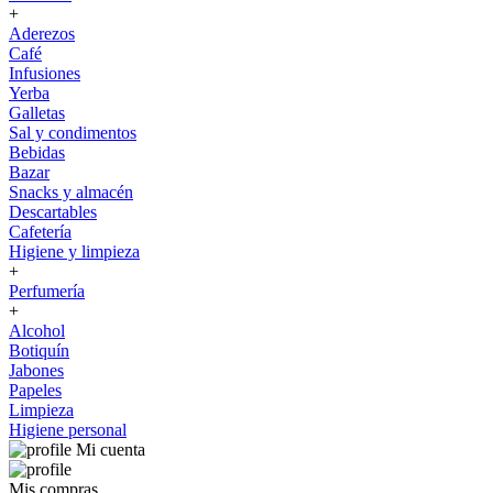
+
Aderezos
Café
Infusiones
Yerba
Galletas
Sal y condimentos
Bebidas
Bazar
Snacks y almacén
Descartables
Cafetería
Higiene y limpieza
+
Perfumería
+
Alcohol
Botiquín
Jabones
Papeles
Limpieza
Higiene personal
Mi cuenta
Mis compras