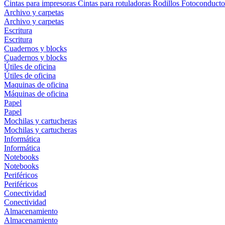
Cintas para impresoras
Cintas para rotuladoras
Rodillos
Fotoconducto
Archivo y carpetas
Archivo y carpetas
Escritura
Escritura
Cuadernos y blocks
Cuadernos y blocks
Útiles de oficina
Útiles de oficina
Maquinas de oficina
Máquinas de oficina
Papel
Papel
Mochilas y cartucheras
Mochilas y cartucheras
Informática
Informática
Notebooks
Notebooks
Periféricos
Periféricos
Conectividad
Conectividad
Almacenamiento
Almacenamiento