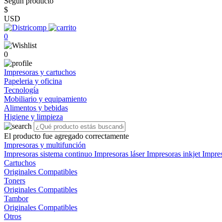
Según producto
$
USD
0
0
Impresoras y cartuchos
Papeleria y oficina
Tecnología
Mobiliario y equipamiento
Alimentos y bebidas
Higiene y limpieza
El producto fue agregado correctamente
Impresoras y multifunción
Impresoras sistema continuo
Impresoras láser
Impresoras inkjet
Impre
Cartuchos
Originales
Compatibles
Toners
Originales
Compatibles
Tambor
Originales
Compatibles
Otros