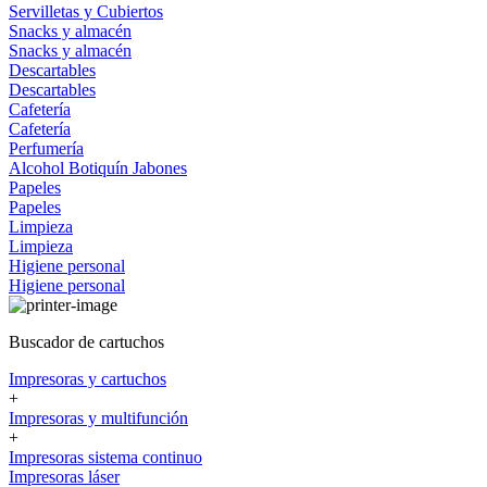
Servilletas y Cubiertos
Snacks y almacén
Snacks y almacén
Descartables
Descartables
Cafetería
Cafetería
Perfumería
Alcohol
Botiquín
Jabones
Papeles
Papeles
Limpieza
Limpieza
Higiene personal
Higiene personal
Buscador de cartuchos
Impresoras y cartuchos
+
Impresoras y multifunción
+
Impresoras sistema continuo
Impresoras láser