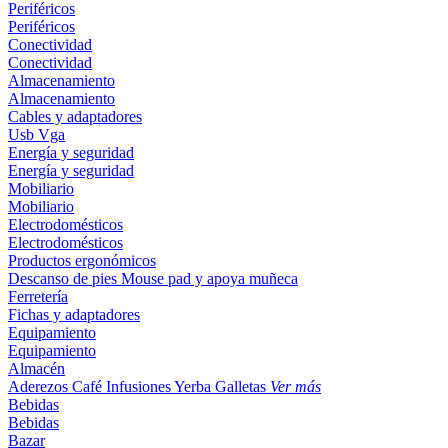
Periféricos
Periféricos
Conectividad
Conectividad
Almacenamiento
Almacenamiento
Cables y adaptadores
Usb
Vga
Energía y seguridad
Energía y seguridad
Mobiliario
Mobiliario
Electrodomésticos
Electrodomésticos
Productos ergonómicos
Descanso de pies
Mouse pad y apoya muñeca
Ferretería
Fichas y adaptadores
Equipamiento
Equipamiento
Almacén
Aderezos
Café
Infusiones
Yerba
Galletas
Ver más
Bebidas
Bebidas
Bazar