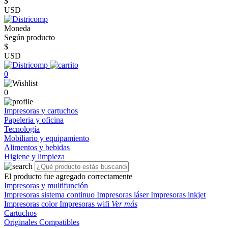
$
USD
Moneda
Según producto
$
USD
0
0
Impresoras y cartuchos
Papeleria y oficina
Tecnología
Mobiliario y equipamiento
Alimentos y bebidas
Higiene y limpieza
El producto fue agregado correctamente
Impresoras y multifunción
Impresoras sistema continuo
Impresoras láser
Impresoras inkjet
Impresoras color
Impresoras wifi
Ver más
Cartuchos
Originales
Compatibles