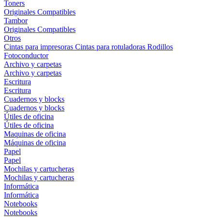
Toners
Originales
Compatibles
Tambor
Originales
Compatibles
Otros
Cintas para impresoras
Cintas para rotuladoras
Rodillos
Fotoconductor
Archivo y carpetas
Archivo y carpetas
Escritura
Escritura
Cuadernos y blocks
Cuadernos y blocks
Útiles de oficina
Útiles de oficina
Maquinas de oficina
Máquinas de oficina
Papel
Papel
Mochilas y cartucheras
Mochilas y cartucheras
Informática
Informática
Notebooks
Notebooks