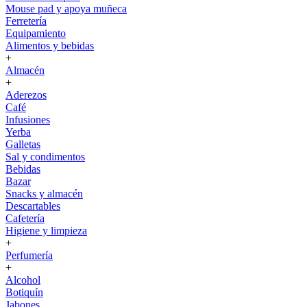
Mouse pad y apoya muñeca
Ferretería
Equipamiento
Alimentos y bebidas
+
Almacén
+
Aderezos
Café
Infusiones
Yerba
Galletas
Sal y condimentos
Bebidas
Bazar
Snacks y almacén
Descartables
Cafetería
Higiene y limpieza
+
Perfumería
+
Alcohol
Botiquín
Jabones