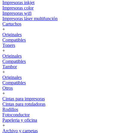
Impresoras inkjet
Impresoras color
Impresoras wifi
Impresoras láser multifunción
Cartuchos
+
Originales
Compatibles
Toners
+
Originales
Compatibles
Tambor
+
Originales
Compatibles
Otros
+
Cintas para impresoras
Cintas para rotuladoras
Rodillos
Fotoconductor
Papeleria y oficina
+
Archivo y carpetas