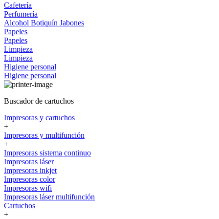
Cafetería
Perfumería
Alcohol
Botiquín
Jabones
Papeles
Papeles
Limpieza
Limpieza
Higiene personal
Higiene personal
Buscador de cartuchos
Impresoras y cartuchos
+
Impresoras y multifunción
+
Impresoras sistema continuo
Impresoras láser
Impresoras inkjet
Impresoras color
Impresoras wifi
Impresoras láser multifunción
Cartuchos
+