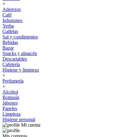
+
Aderezos
Café
Infusiones
Yerba
Galletas
Sal y condimentos
Bebidas
Bazar
Snacks y almacén
Descartables
Cafetería
Higiene y limpieza
+
Perfumería
+
Alcohol
Botiquín
Jabones
Papeles
Limpieza
Higiene personal
Mi cuenta
Mis compras