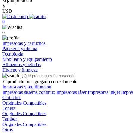
Según producto
$
USD
0
0
Impresoras y cartuchos
Papeleria y oficina
Tecnología
Mobiliario y equipamiento
Alimentos y bebidas
Higiene y limpieza
El producto fue agregado correctamente
Impresoras y multifunción
Impresoras sistema continuo
Impresoras láser
Impresoras inkjet
Impre
Cartuchos
Originales
Compatibles
Toners
Originales
Compatibles
Tambor
Originales
Compatibles
Otros