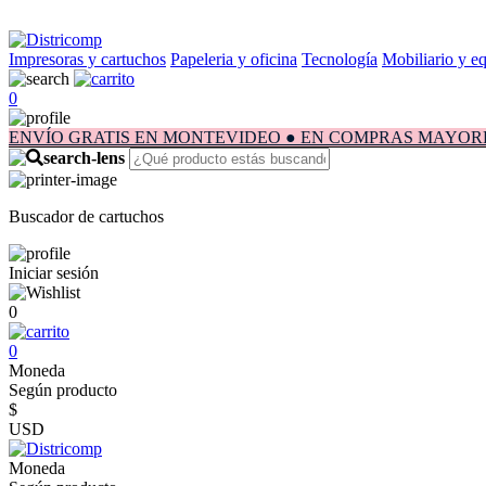
Impresoras y cartuchos
Papeleria y oficina
Tecnología
Mobiliario y e
0
ENVÍO GRATIS EN MONTEVIDEO ● EN COMPRAS MAYORES A $1.
Buscador de cartuchos
Iniciar sesión
0
0
Moneda
Según producto
$
USD
Moneda