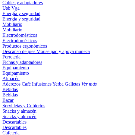
Cables y adaptadores
Usb
Vga
Energía y seguridad
Energía y seguridad
Mobiliario
Mobiliario
Electrodomésticos
Electrodomésticos
Productos ergonómicos
Descanso de pies
Mouse pad y apoya muñeca
Ferretería
Fichas y adaptadores
Equipamiento
Equipamiento
Almacén
Aderezos
Café
Infusiones
Yerba
Galletas
Ver más
Bebidas
Bebidas
Bazar
Servilletas y Cubiertos
Snacks y almacén
Snacks y almacén
Descartables
Descartables
Cafetería