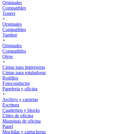
Originales
Compatibles
Toners
+
Originales
Compatibles
Tambor
+
Originales
Compatibles
Otros
+
Cintas para impresoras
Cintas para rotuladoras
Rodillos
Fotoconductor
Papeleria y oficina
+
Archivo y carpetas
Escritura
Cuadernos y blocks
Útiles de oficina
Maquinas de oficina
Papel
Mochilas y cartucheras