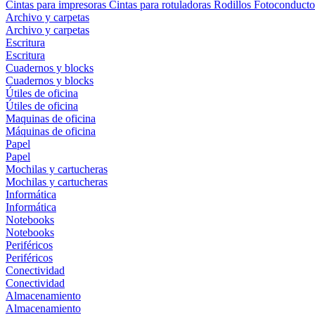
Cintas para impresoras
Cintas para rotuladoras
Rodillos
Fotoconducto
Archivo y carpetas
Archivo y carpetas
Escritura
Escritura
Cuadernos y blocks
Cuadernos y blocks
Útiles de oficina
Útiles de oficina
Maquinas de oficina
Máquinas de oficina
Papel
Papel
Mochilas y cartucheras
Mochilas y cartucheras
Informática
Informática
Notebooks
Notebooks
Periféricos
Periféricos
Conectividad
Conectividad
Almacenamiento
Almacenamiento