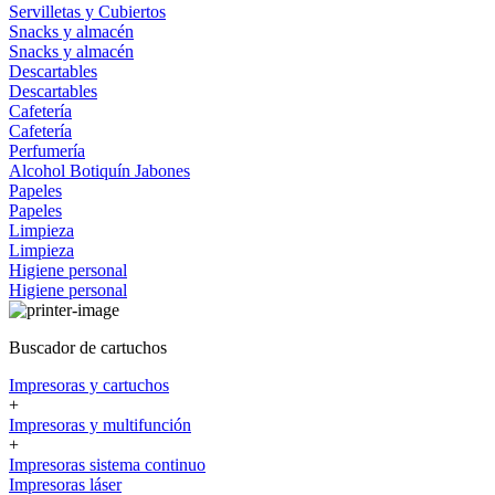
Servilletas y Cubiertos
Snacks y almacén
Snacks y almacén
Descartables
Descartables
Cafetería
Cafetería
Perfumería
Alcohol
Botiquín
Jabones
Papeles
Papeles
Limpieza
Limpieza
Higiene personal
Higiene personal
Buscador de cartuchos
Impresoras y cartuchos
+
Impresoras y multifunción
+
Impresoras sistema continuo
Impresoras láser