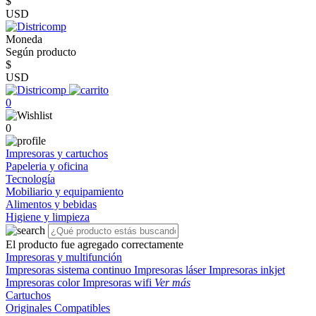
$
USD
Moneda
Según producto
$
USD
0
0
Impresoras y cartuchos
Papeleria y oficina
Tecnología
Mobiliario y equipamiento
Alimentos y bebidas
Higiene y limpieza
El producto fue agregado correctamente
Impresoras y multifunción
Impresoras sistema continuo
Impresoras láser
Impresoras inkjet
Impresoras color
Impresoras wifi
Ver más
Cartuchos
Originales
Compatibles