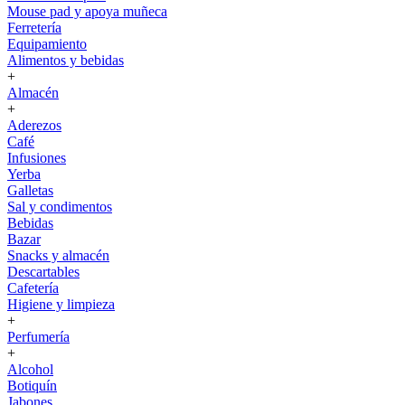
Mouse pad y apoya muñeca
Ferretería
Equipamiento
Alimentos y bebidas
+
Almacén
+
Aderezos
Café
Infusiones
Yerba
Galletas
Sal y condimentos
Bebidas
Bazar
Snacks y almacén
Descartables
Cafetería
Higiene y limpieza
+
Perfumería
+
Alcohol
Botiquín
Jabones