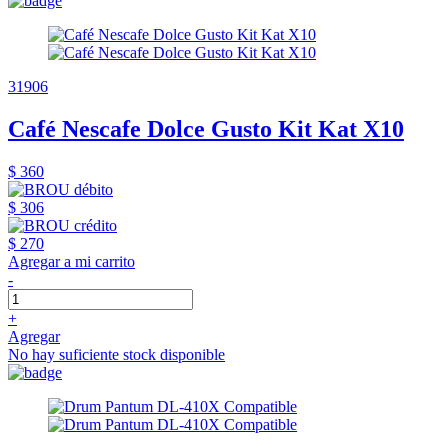
31906
Café Nescafe Dolce Gusto Kit Kat X10
$ 360
$ 306
$ 270
Agregar a mi carrito
-
+
Agregar
No hay suficiente stock disponible