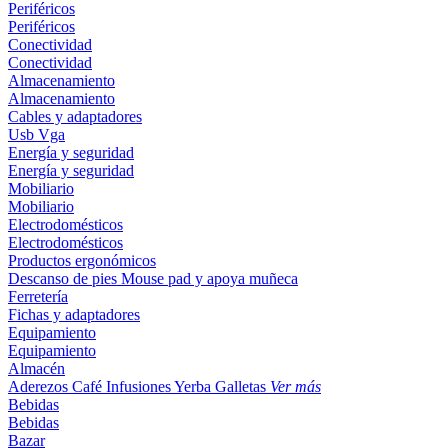
Periféricos
Periféricos
Conectividad
Conectividad
Almacenamiento
Almacenamiento
Cables y adaptadores
Usb
Vga
Energía y seguridad
Energía y seguridad
Mobiliario
Mobiliario
Electrodomésticos
Electrodomésticos
Productos ergonómicos
Descanso de pies
Mouse pad y apoya muñeca
Ferretería
Fichas y adaptadores
Equipamiento
Equipamiento
Almacén
Aderezos
Café
Infusiones
Yerba
Galletas
Ver más
Bebidas
Bebidas
Bazar