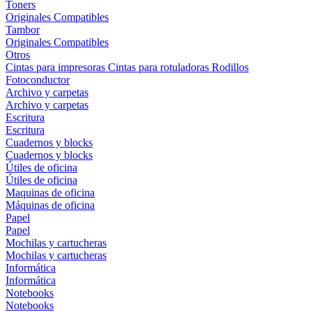
Toners
Originales
Compatibles
Tambor
Originales
Compatibles
Otros
Cintas para impresoras
Cintas para rotuladoras
Rodillos
Fotoconductor
Archivo y carpetas
Archivo y carpetas
Escritura
Escritura
Cuadernos y blocks
Cuadernos y blocks
Útiles de oficina
Útiles de oficina
Maquinas de oficina
Máquinas de oficina
Papel
Papel
Mochilas y cartucheras
Mochilas y cartucheras
Informática
Informática
Notebooks
Notebooks