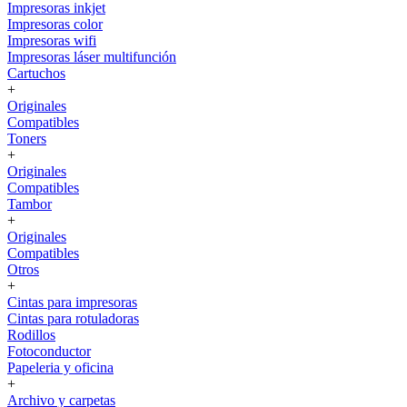
Impresoras inkjet
Impresoras color
Impresoras wifi
Impresoras láser multifunción
Cartuchos
+
Originales
Compatibles
Toners
+
Originales
Compatibles
Tambor
+
Originales
Compatibles
Otros
+
Cintas para impresoras
Cintas para rotuladoras
Rodillos
Fotoconductor
Papeleria y oficina
+
Archivo y carpetas