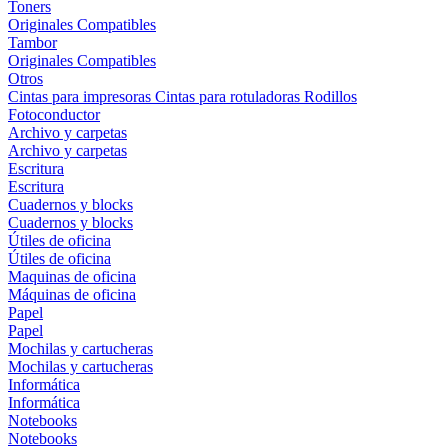
Toners
Originales
Compatibles
Tambor
Originales
Compatibles
Otros
Cintas para impresoras
Cintas para rotuladoras
Rodillos
Fotoconductor
Archivo y carpetas
Archivo y carpetas
Escritura
Escritura
Cuadernos y blocks
Cuadernos y blocks
Útiles de oficina
Útiles de oficina
Maquinas de oficina
Máquinas de oficina
Papel
Papel
Mochilas y cartucheras
Mochilas y cartucheras
Informática
Informática
Notebooks
Notebooks