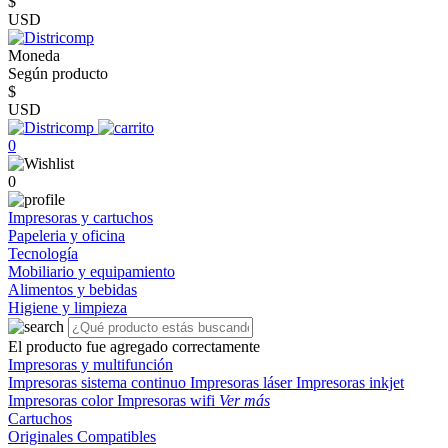
$
USD
Moneda
Según producto
$
USD
0
0
Impresoras y cartuchos
Papeleria y oficina
Tecnología
Mobiliario y equipamiento
Alimentos y bebidas
Higiene y limpieza
El producto fue agregado correctamente
Impresoras y multifunción
Impresoras sistema continuo
Impresoras láser
Impresoras inkjet
Impresoras color
Impresoras wifi
Ver más
Cartuchos
Originales
Compatibles