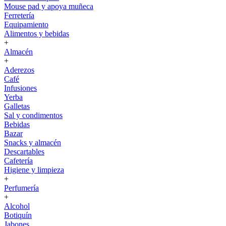
Mouse pad y apoya muñeca
Ferretería
Equipamiento
Alimentos y bebidas
+
Almacén
+
Aderezos
Café
Infusiones
Yerba
Galletas
Sal y condimentos
Bebidas
Bazar
Snacks y almacén
Descartables
Cafetería
Higiene y limpieza
+
Perfumería
+
Alcohol
Botiquín
Jabones