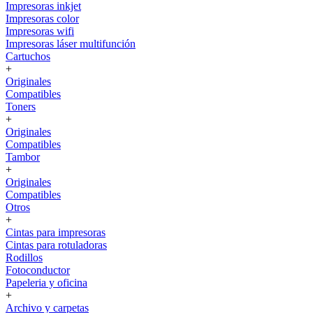
Impresoras inkjet
Impresoras color
Impresoras wifi
Impresoras láser multifunción
Cartuchos
+
Originales
Compatibles
Toners
+
Originales
Compatibles
Tambor
+
Originales
Compatibles
Otros
+
Cintas para impresoras
Cintas para rotuladoras
Rodillos
Fotoconductor
Papeleria y oficina
+
Archivo y carpetas