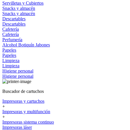
Servilletas y Cubiertos
Snacks y almacén
Snacks y almacén
Descartables
Descartables
Cafetería
Cafetería
Perfumería
Alcohol
Botiquín
Jabones
Papeles
Papeles
Limpieza
Limpieza
Higiene personal
Higiene personal
Buscador de cartuchos
Impresoras y cartuchos
+
Impresoras y multifunción
+
Impresoras sistema continuo
Impresoras láser