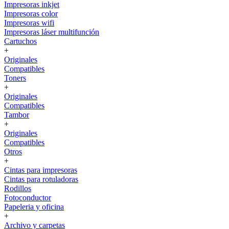
Impresoras inkjet
Impresoras color
Impresoras wifi
Impresoras láser multifunción
Cartuchos
+
Originales
Compatibles
Toners
+
Originales
Compatibles
Tambor
+
Originales
Compatibles
Otros
+
Cintas para impresoras
Cintas para rotuladoras
Rodillos
Fotoconductor
Papeleria y oficina
+
Archivo y carpetas