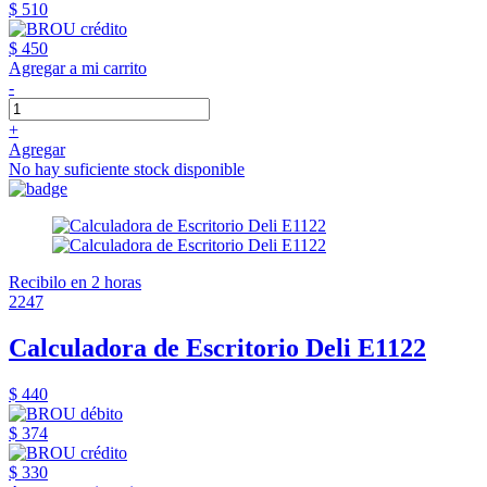
$ 510
$ 450
Agregar a mi carrito
-
+
Agregar
No hay suficiente stock disponible
Recibilo en 2 horas
2247
Calculadora de Escritorio Deli E1122
$ 440
$ 374
$ 330