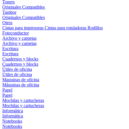
Toners
Originales
Compatibles
Tambor
Originales
Compatibles
Otros
Cintas para impresoras
Cintas para rotuladoras
Rodillos
Fotoconductor
Archivo y carpetas
Archivo y carpetas
Escritura
Escritura
Cuadernos y blocks
Cuadernos y blocks
Útiles de oficina
Útiles de oficina
Maquinas de oficina
Máquinas de oficina
Papel
Papel
Mochilas y cartucheras
Mochilas y cartucheras
Informática
Informática
Notebooks
Notebooks