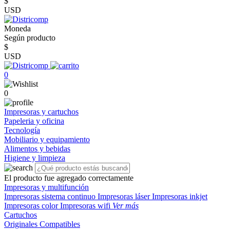
$
USD
Moneda
Según producto
$
USD
0
0
Impresoras y cartuchos
Papeleria y oficina
Tecnología
Mobiliario y equipamiento
Alimentos y bebidas
Higiene y limpieza
El producto fue agregado correctamente
Impresoras y multifunción
Impresoras sistema continuo
Impresoras láser
Impresoras inkjet
Impresoras color
Impresoras wifi
Ver más
Cartuchos
Originales
Compatibles