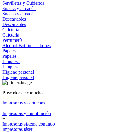
Servilletas y Cubiertos
Snacks y almacén
Snacks y almacén
Descartables
Descartables
Cafetería
Cafetería
Perfumería
Alcohol
Botiquín
Jabones
Papeles
Papeles
Limpieza
Limpieza
Higiene personal
Higiene personal
Buscador de cartuchos
Impresoras y cartuchos
+
Impresoras y multifunción
+
Impresoras sistema continuo
Impresoras láser