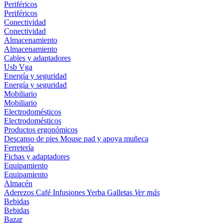
Periféricos
Periféricos
Conectividad
Conectividad
Almacenamiento
Almacenamiento
Cables y adaptadores
Usb
Vga
Energía y seguridad
Energía y seguridad
Mobiliario
Mobiliario
Electrodomésticos
Electrodomésticos
Productos ergonómicos
Descanso de pies
Mouse pad y apoya muñeca
Ferretería
Fichas y adaptadores
Equipamiento
Equipamiento
Almacén
Aderezos
Café
Infusiones
Yerba
Galletas
Ver más
Bebidas
Bebidas
Bazar