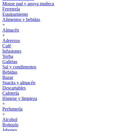
Mouse pad y apoya muñeca
Ferretería
Equipamiento
Alimentos y bebidas
+
Almacén
+
Aderezos
Café
Infusiones
Yerba
Galletas
Sal y condimentos
Bebidas
Bazar
Snacks y almacén
Descartables
Cafetería
Higiene y limpieza
+
Perfumería
+
Alcohol
Botiquín
Jabones