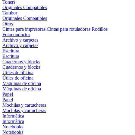
Toners
Originales
Compatibles
Tambor
Originales
Compatibles
Otros
Cintas para impresoras
Cintas para rotuladoras
Rodillos
Fotoconductor
Archivo y carpetas
Archivo y carpetas
Escritura
Escritura
Cuadernos y blocks
Cuadernos y blocks
Útiles de oficina
Útiles de oficina
Maquinas de oficina
Máquinas de oficina
Papel
Papel
Mochilas y cartucheras
Mochilas y cartucheras
Informática
Informática
Notebooks
Notebooks