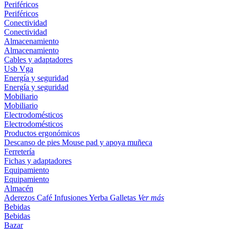
Periféricos
Periféricos
Conectividad
Conectividad
Almacenamiento
Almacenamiento
Cables y adaptadores
Usb
Vga
Energía y seguridad
Energía y seguridad
Mobiliario
Mobiliario
Electrodomésticos
Electrodomésticos
Productos ergonómicos
Descanso de pies
Mouse pad y apoya muñeca
Ferretería
Fichas y adaptadores
Equipamiento
Equipamiento
Almacén
Aderezos
Café
Infusiones
Yerba
Galletas
Ver más
Bebidas
Bebidas
Bazar