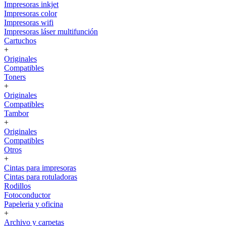
Impresoras inkjet
Impresoras color
Impresoras wifi
Impresoras láser multifunción
Cartuchos
+
Originales
Compatibles
Toners
+
Originales
Compatibles
Tambor
+
Originales
Compatibles
Otros
+
Cintas para impresoras
Cintas para rotuladoras
Rodillos
Fotoconductor
Papeleria y oficina
+
Archivo y carpetas