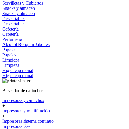
Servilletas y Cubiertos
Snacks y almacén
Snacks y almacén
Descartables
Descartables
Cafetería
Cafetería
Perfumería
Alcohol
Botiquín
Jabones
Papeles
Papeles
Limpieza
Limpieza
Higiene personal
Higiene personal
Buscador de cartuchos
Impresoras y cartuchos
+
Impresoras y multifunción
+
Impresoras sistema continuo
Impresoras láser