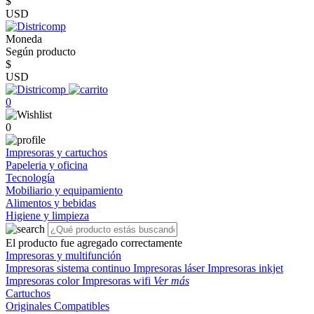
$
USD
Moneda
Según producto
$
USD
0
0
Impresoras y cartuchos
Papeleria y oficina
Tecnología
Mobiliario y equipamiento
Alimentos y bebidas
Higiene y limpieza
El producto fue agregado correctamente
Impresoras y multifunción
Impresoras sistema continuo
Impresoras láser
Impresoras inkjet
Impresoras color
Impresoras wifi
Ver más
Cartuchos
Originales
Compatibles