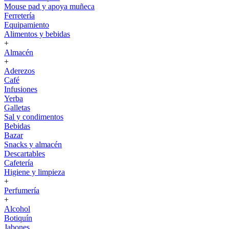
Mouse pad y apoya muñeca
Ferretería
Equipamiento
Alimentos y bebidas
+
Almacén
+
Aderezos
Café
Infusiones
Yerba
Galletas
Sal y condimentos
Bebidas
Bazar
Snacks y almacén
Descartables
Cafetería
Higiene y limpieza
+
Perfumería
+
Alcohol
Botiquín
Jabones