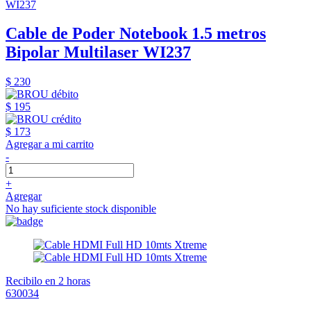
WI237
Cable de Poder Notebook 1.5 metros
Bipolar Multilaser WI237
$ 230
$ 195
$ 173
Agregar a mi carrito
-
+
Agregar
No hay suficiente stock disponible
Recibilo en 2 horas
630034