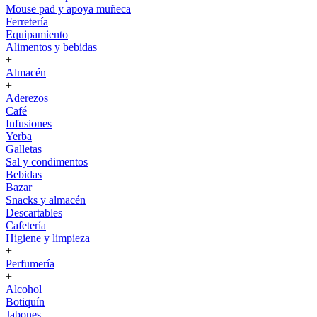
Mouse pad y apoya muñeca
Ferretería
Equipamiento
Alimentos y bebidas
+
Almacén
+
Aderezos
Café
Infusiones
Yerba
Galletas
Sal y condimentos
Bebidas
Bazar
Snacks y almacén
Descartables
Cafetería
Higiene y limpieza
+
Perfumería
+
Alcohol
Botiquín
Jabones