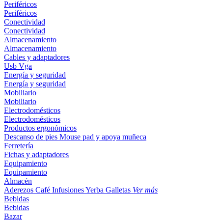
Periféricos
Periféricos
Conectividad
Conectividad
Almacenamiento
Almacenamiento
Cables y adaptadores
Usb
Vga
Energía y seguridad
Energía y seguridad
Mobiliario
Mobiliario
Electrodomésticos
Electrodomésticos
Productos ergonómicos
Descanso de pies
Mouse pad y apoya muñeca
Ferretería
Fichas y adaptadores
Equipamiento
Equipamiento
Almacén
Aderezos
Café
Infusiones
Yerba
Galletas
Ver más
Bebidas
Bebidas
Bazar