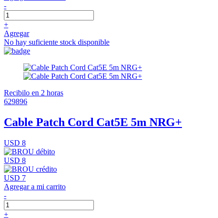
-
+
Agregar
No hay suficiente stock disponible
Recibilo en 2 horas
629896
Cable Patch Cord Cat5E 5m NRG+
USD 8
USD 8
USD 7
Agregar a mi carrito
-
+