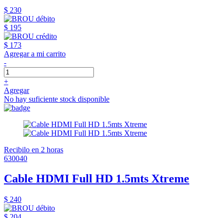
$ 230
$ 195
$ 173
Agregar a mi carrito
-
+
Agregar
No hay suficiente stock disponible
Recibilo en 2 horas
630040
Cable HDMI Full HD 1.5mts Xtreme
$ 240
$ 204