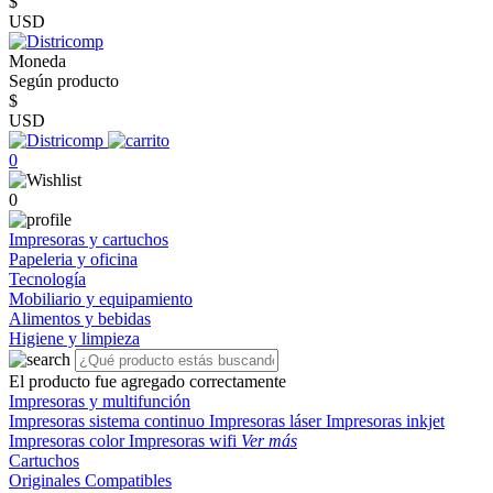
$
USD
Moneda
Según producto
$
USD
0
0
Impresoras y cartuchos
Papeleria y oficina
Tecnología
Mobiliario y equipamiento
Alimentos y bebidas
Higiene y limpieza
El producto fue agregado correctamente
Impresoras y multifunción
Impresoras sistema continuo
Impresoras láser
Impresoras inkjet
Impresoras color
Impresoras wifi
Ver más
Cartuchos
Originales
Compatibles