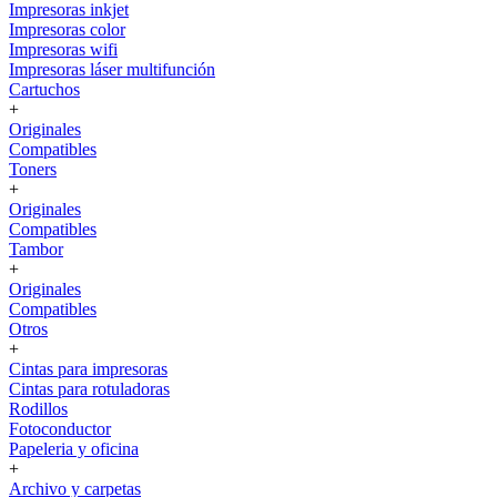
Impresoras inkjet
Impresoras color
Impresoras wifi
Impresoras láser multifunción
Cartuchos
+
Originales
Compatibles
Toners
+
Originales
Compatibles
Tambor
+
Originales
Compatibles
Otros
+
Cintas para impresoras
Cintas para rotuladoras
Rodillos
Fotoconductor
Papeleria y oficina
+
Archivo y carpetas