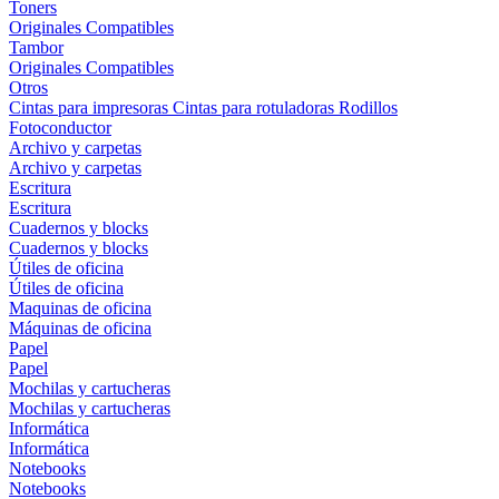
Toners
Originales
Compatibles
Tambor
Originales
Compatibles
Otros
Cintas para impresoras
Cintas para rotuladoras
Rodillos
Fotoconductor
Archivo y carpetas
Archivo y carpetas
Escritura
Escritura
Cuadernos y blocks
Cuadernos y blocks
Útiles de oficina
Útiles de oficina
Maquinas de oficina
Máquinas de oficina
Papel
Papel
Mochilas y cartucheras
Mochilas y cartucheras
Informática
Informática
Notebooks
Notebooks