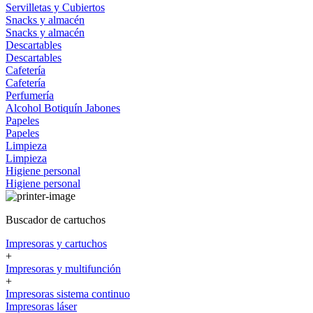
Servilletas y Cubiertos
Snacks y almacén
Snacks y almacén
Descartables
Descartables
Cafetería
Cafetería
Perfumería
Alcohol
Botiquín
Jabones
Papeles
Papeles
Limpieza
Limpieza
Higiene personal
Higiene personal
Buscador de cartuchos
Impresoras y cartuchos
+
Impresoras y multifunción
+
Impresoras sistema continuo
Impresoras láser