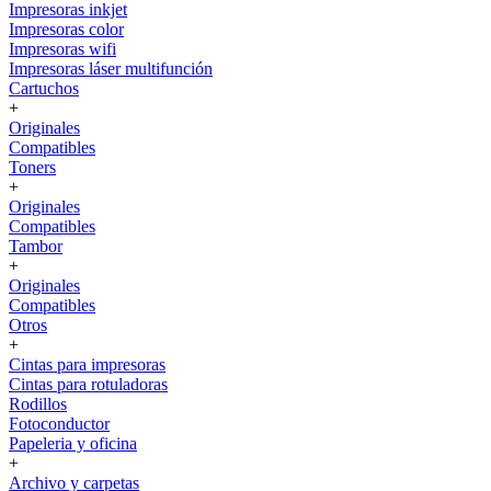
Impresoras inkjet
Impresoras color
Impresoras wifi
Impresoras láser multifunción
Cartuchos
+
Originales
Compatibles
Toners
+
Originales
Compatibles
Tambor
+
Originales
Compatibles
Otros
+
Cintas para impresoras
Cintas para rotuladoras
Rodillos
Fotoconductor
Papeleria y oficina
+
Archivo y carpetas