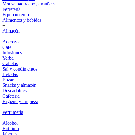
Mouse pad y apoya muñeca
Ferretería
Equipamiento
Alimentos y bebidas
+
Almacén
+
Aderezos
Café
Infusiones
Yerba
Galletas
Sal y condimentos
Bebidas
Bazar
Snacks y almacén
Descartables
Cafetería
Higiene y limpieza
+
Perfumería
+
Alcohol
Botiquín
Jabones