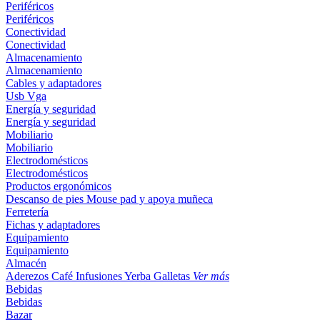
Periféricos
Periféricos
Conectividad
Conectividad
Almacenamiento
Almacenamiento
Cables y adaptadores
Usb
Vga
Energía y seguridad
Energía y seguridad
Mobiliario
Mobiliario
Electrodomésticos
Electrodomésticos
Productos ergonómicos
Descanso de pies
Mouse pad y apoya muñeca
Ferretería
Fichas y adaptadores
Equipamiento
Equipamiento
Almacén
Aderezos
Café
Infusiones
Yerba
Galletas
Ver más
Bebidas
Bebidas
Bazar