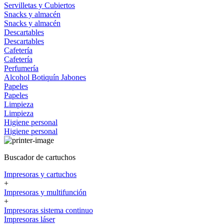
Servilletas y Cubiertos
Snacks y almacén
Snacks y almacén
Descartables
Descartables
Cafetería
Cafetería
Perfumería
Alcohol
Botiquín
Jabones
Papeles
Papeles
Limpieza
Limpieza
Higiene personal
Higiene personal
Buscador de cartuchos
Impresoras y cartuchos
+
Impresoras y multifunción
+
Impresoras sistema continuo
Impresoras láser