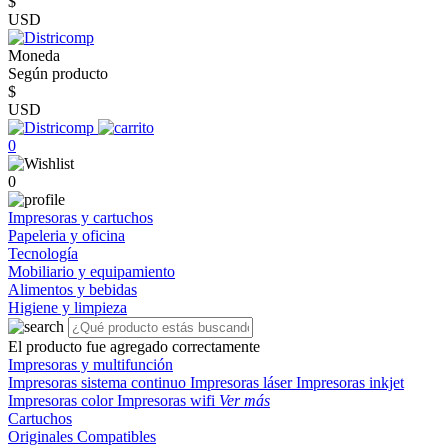
$
USD
Moneda
Según producto
$
USD
0
0
Impresoras y cartuchos
Papeleria y oficina
Tecnología
Mobiliario y equipamiento
Alimentos y bebidas
Higiene y limpieza
El producto fue agregado correctamente
Impresoras y multifunción
Impresoras sistema continuo
Impresoras láser
Impresoras inkjet
Impresoras color
Impresoras wifi
Ver más
Cartuchos
Originales
Compatibles