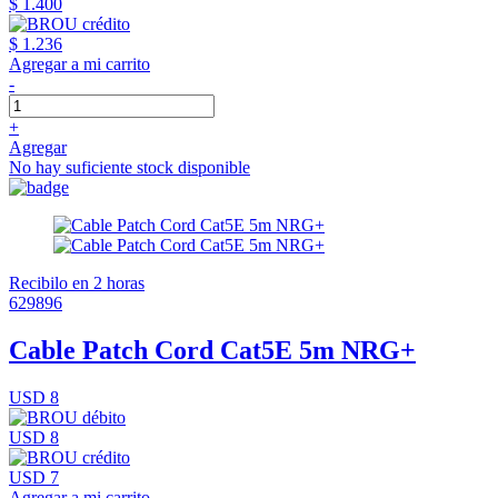
$ 1.400
$ 1.236
Agregar a mi carrito
-
+
Agregar
No hay suficiente stock disponible
Recibilo en 2 horas
629896
Cable Patch Cord Cat5E 5m NRG+
USD 8
USD 8
USD 7
Agregar a mi carrito