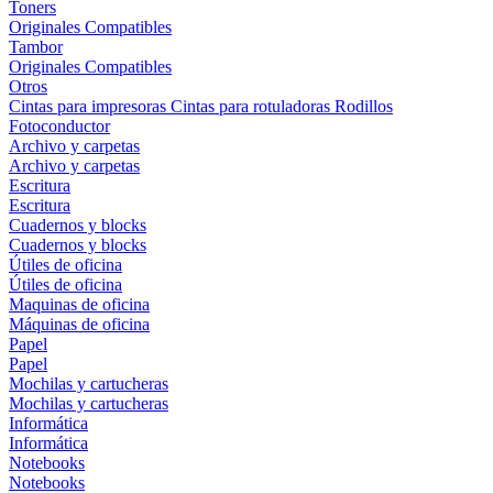
Toners
Originales
Compatibles
Tambor
Originales
Compatibles
Otros
Cintas para impresoras
Cintas para rotuladoras
Rodillos
Fotoconductor
Archivo y carpetas
Archivo y carpetas
Escritura
Escritura
Cuadernos y blocks
Cuadernos y blocks
Útiles de oficina
Útiles de oficina
Maquinas de oficina
Máquinas de oficina
Papel
Papel
Mochilas y cartucheras
Mochilas y cartucheras
Informática
Informática
Notebooks
Notebooks