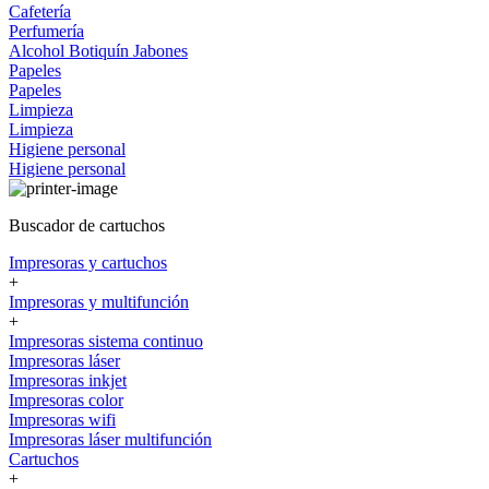
Cafetería
Perfumería
Alcohol
Botiquín
Jabones
Papeles
Papeles
Limpieza
Limpieza
Higiene personal
Higiene personal
Buscador de cartuchos
Impresoras y cartuchos
+
Impresoras y multifunción
+
Impresoras sistema continuo
Impresoras láser
Impresoras inkjet
Impresoras color
Impresoras wifi
Impresoras láser multifunción
Cartuchos
+