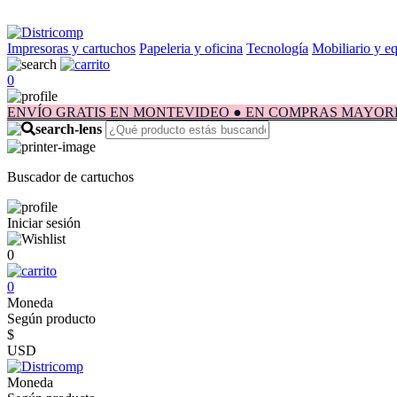
Impresoras y cartuchos
Papeleria y oficina
Tecnología
Mobiliario y e
0
ENVÍO GRATIS EN MONTEVIDEO ● EN COMPRAS MAYORES A $1.
Buscador de cartuchos
Iniciar sesión
0
0
Moneda
Según producto
$
USD
Moneda