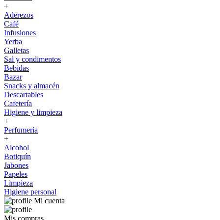
+
Aderezos
Café
Infusiones
Yerba
Galletas
Sal y condimentos
Bebidas
Bazar
Snacks y almacén
Descartables
Cafetería
Higiene y limpieza
+
Perfumería
+
Alcohol
Botiquín
Jabones
Papeles
Limpieza
Higiene personal
Mi cuenta
Mis compras