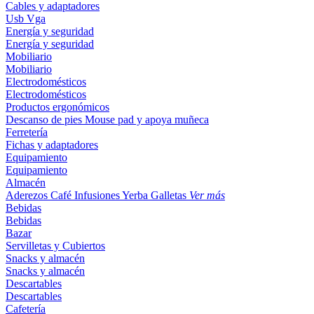
Cables y adaptadores
Usb
Vga
Energía y seguridad
Energía y seguridad
Mobiliario
Mobiliario
Electrodomésticos
Electrodomésticos
Productos ergonómicos
Descanso de pies
Mouse pad y apoya muñeca
Ferretería
Fichas y adaptadores
Equipamiento
Equipamiento
Almacén
Aderezos
Café
Infusiones
Yerba
Galletas
Ver más
Bebidas
Bebidas
Bazar
Servilletas y Cubiertos
Snacks y almacén
Snacks y almacén
Descartables
Descartables
Cafetería