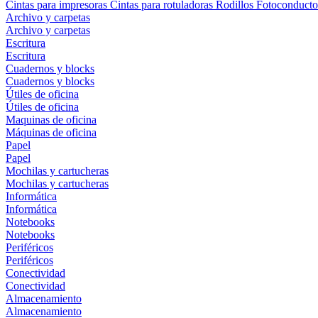
Cintas para impresoras
Cintas para rotuladoras
Rodillos
Fotoconducto
Archivo y carpetas
Archivo y carpetas
Escritura
Escritura
Cuadernos y blocks
Cuadernos y blocks
Útiles de oficina
Útiles de oficina
Maquinas de oficina
Máquinas de oficina
Papel
Papel
Mochilas y cartucheras
Mochilas y cartucheras
Informática
Informática
Notebooks
Notebooks
Periféricos
Periféricos
Conectividad
Conectividad
Almacenamiento
Almacenamiento