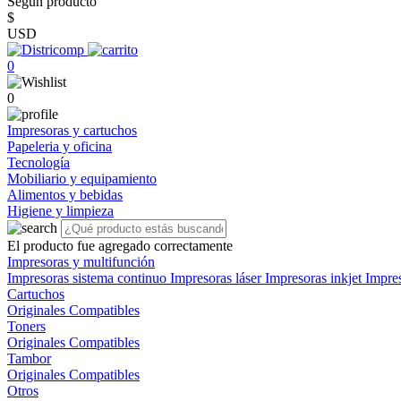
Según producto
$
USD
0
0
Impresoras y cartuchos
Papeleria y oficina
Tecnología
Mobiliario y equipamiento
Alimentos y bebidas
Higiene y limpieza
El producto fue agregado correctamente
Impresoras y multifunción
Impresoras sistema continuo
Impresoras láser
Impresoras inkjet
Impre
Cartuchos
Originales
Compatibles
Toners
Originales
Compatibles
Tambor
Originales
Compatibles
Otros