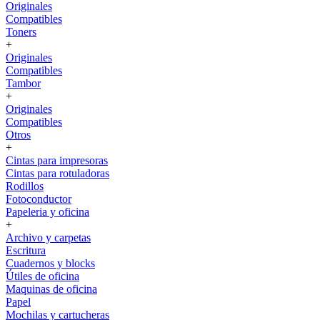
Originales
Compatibles
Toners
+
Originales
Compatibles
Tambor
+
Originales
Compatibles
Otros
+
Cintas para impresoras
Cintas para rotuladoras
Rodillos
Fotoconductor
Papeleria y oficina
+
Archivo y carpetas
Escritura
Cuadernos y blocks
Útiles de oficina
Maquinas de oficina
Papel
Mochilas y cartucheras