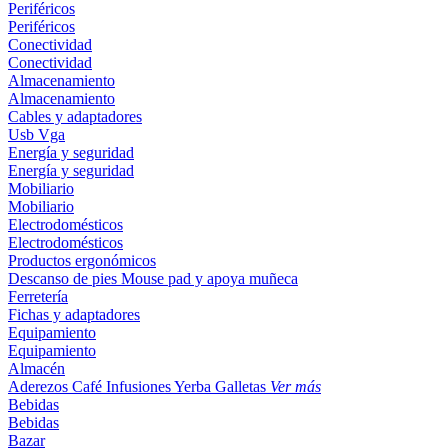
Periféricos
Periféricos
Conectividad
Conectividad
Almacenamiento
Almacenamiento
Cables y adaptadores
Usb
Vga
Energía y seguridad
Energía y seguridad
Mobiliario
Mobiliario
Electrodomésticos
Electrodomésticos
Productos ergonómicos
Descanso de pies
Mouse pad y apoya muñeca
Ferretería
Fichas y adaptadores
Equipamiento
Equipamiento
Almacén
Aderezos
Café
Infusiones
Yerba
Galletas
Ver más
Bebidas
Bebidas
Bazar