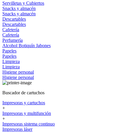
Servilletas y Cubiertos
Snacks y almacén
Snacks y almacén
Descartables
Descartables
Cafetería
Cafetería
Perfumería
Alcohol
Botiquín
Jabones
Papeles
Papeles
Limpieza
Limpieza
Higiene personal
Higiene personal
Buscador de cartuchos
Impresoras y cartuchos
+
Impresoras y multifunción
+
Impresoras sistema continuo
Impresoras láser