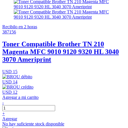
Recibilo en 2 horas
387156
Toner Compatible Brother TN 210
Magenta MFC 9010 9120 9320 HL 3040
3070 Ameriprint
USD 15
USD 14
USD 12
Agregar a mi carrito
-
+
Agregar
No hay suficiente stock disponible