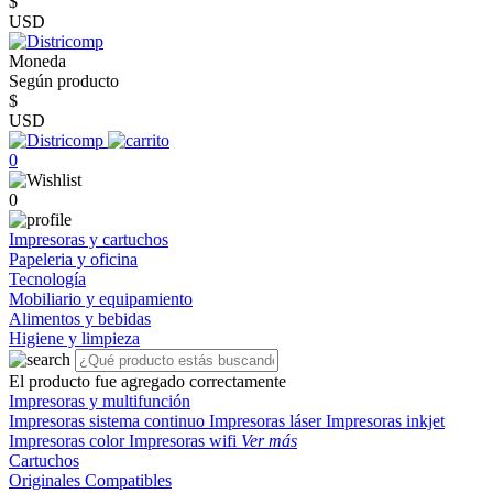
$
USD
Moneda
Según producto
$
USD
0
0
Impresoras y cartuchos
Papeleria y oficina
Tecnología
Mobiliario y equipamiento
Alimentos y bebidas
Higiene y limpieza
El producto fue agregado correctamente
Impresoras y multifunción
Impresoras sistema continuo
Impresoras láser
Impresoras inkjet
Impresoras color
Impresoras wifi
Ver más
Cartuchos
Originales
Compatibles