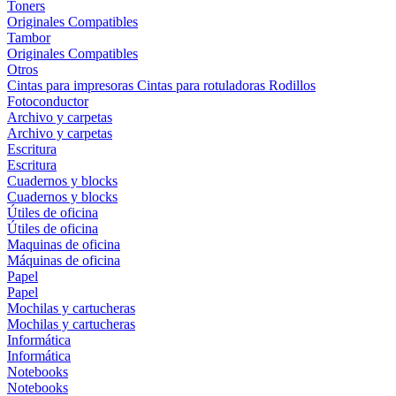
Toners
Originales
Compatibles
Tambor
Originales
Compatibles
Otros
Cintas para impresoras
Cintas para rotuladoras
Rodillos
Fotoconductor
Archivo y carpetas
Archivo y carpetas
Escritura
Escritura
Cuadernos y blocks
Cuadernos y blocks
Útiles de oficina
Útiles de oficina
Maquinas de oficina
Máquinas de oficina
Papel
Papel
Mochilas y cartucheras
Mochilas y cartucheras
Informática
Informática
Notebooks
Notebooks