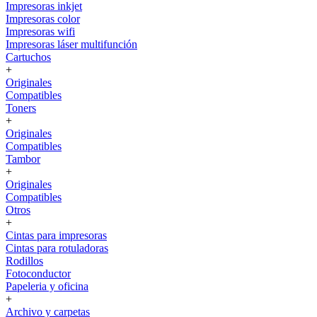
Impresoras inkjet
Impresoras color
Impresoras wifi
Impresoras láser multifunción
Cartuchos
+
Originales
Compatibles
Toners
+
Originales
Compatibles
Tambor
+
Originales
Compatibles
Otros
+
Cintas para impresoras
Cintas para rotuladoras
Rodillos
Fotoconductor
Papeleria y oficina
+
Archivo y carpetas