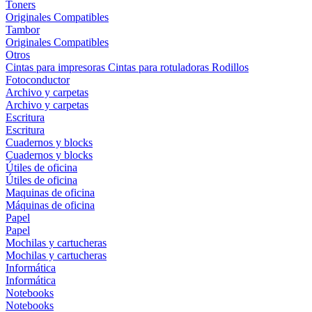
Toners
Originales
Compatibles
Tambor
Originales
Compatibles
Otros
Cintas para impresoras
Cintas para rotuladoras
Rodillos
Fotoconductor
Archivo y carpetas
Archivo y carpetas
Escritura
Escritura
Cuadernos y blocks
Cuadernos y blocks
Útiles de oficina
Útiles de oficina
Maquinas de oficina
Máquinas de oficina
Papel
Papel
Mochilas y cartucheras
Mochilas y cartucheras
Informática
Informática
Notebooks
Notebooks