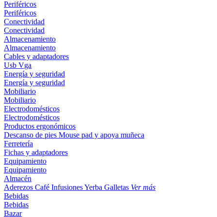
Periféricos
Periféricos
Conectividad
Conectividad
Almacenamiento
Almacenamiento
Cables y adaptadores
Usb
Vga
Energía y seguridad
Energía y seguridad
Mobiliario
Mobiliario
Electrodomésticos
Electrodomésticos
Productos ergonómicos
Descanso de pies
Mouse pad y apoya muñeca
Ferretería
Fichas y adaptadores
Equipamiento
Equipamiento
Almacén
Aderezos
Café
Infusiones
Yerba
Galletas
Ver más
Bebidas
Bebidas
Bazar