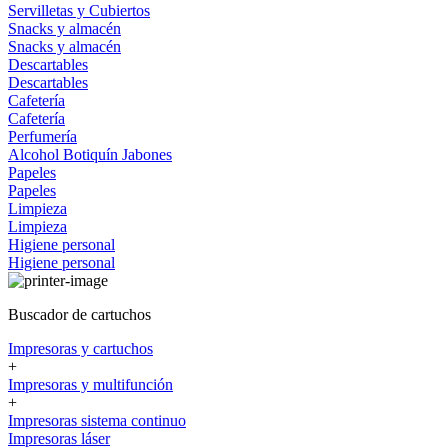
Servilletas y Cubiertos
Snacks y almacén
Snacks y almacén
Descartables
Descartables
Cafetería
Cafetería
Perfumería
Alcohol
Botiquín
Jabones
Papeles
Papeles
Limpieza
Limpieza
Higiene personal
Higiene personal
Buscador de cartuchos
Impresoras y cartuchos
+
Impresoras y multifunción
+
Impresoras sistema continuo
Impresoras láser