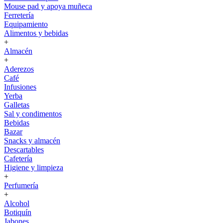
Mouse pad y apoya muñeca
Ferretería
Equipamiento
Alimentos y bebidas
+
Almacén
+
Aderezos
Café
Infusiones
Yerba
Galletas
Sal y condimentos
Bebidas
Bazar
Snacks y almacén
Descartables
Cafetería
Higiene y limpieza
+
Perfumería
+
Alcohol
Botiquín
Jabones