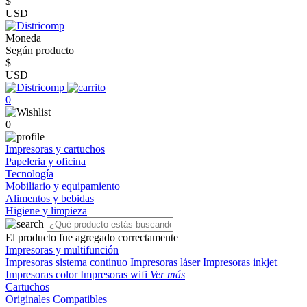
$
USD
Moneda
Según producto
$
USD
0
0
Impresoras y cartuchos
Papeleria y oficina
Tecnología
Mobiliario y equipamiento
Alimentos y bebidas
Higiene y limpieza
El producto fue agregado correctamente
Impresoras y multifunción
Impresoras sistema continuo
Impresoras láser
Impresoras inkjet
Impresoras color
Impresoras wifi
Ver más
Cartuchos
Originales
Compatibles