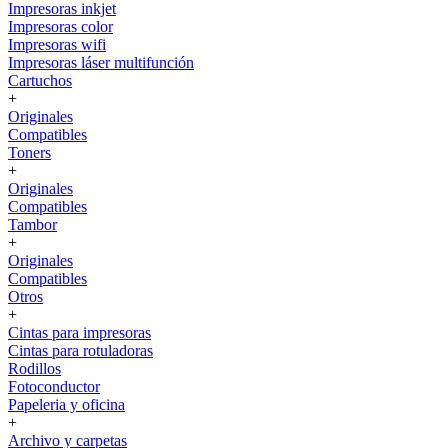
Impresoras inkjet
Impresoras color
Impresoras wifi
Impresoras láser multifunción
Cartuchos
+
Originales
Compatibles
Toners
+
Originales
Compatibles
Tambor
+
Originales
Compatibles
Otros
+
Cintas para impresoras
Cintas para rotuladoras
Rodillos
Fotoconductor
Papeleria y oficina
+
Archivo y carpetas