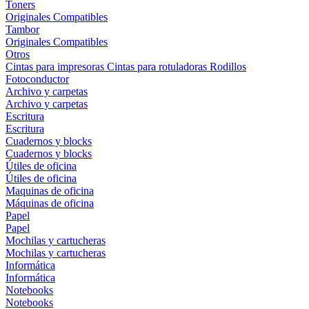
Toners
Originales
Compatibles
Tambor
Originales
Compatibles
Otros
Cintas para impresoras
Cintas para rotuladoras
Rodillos
Fotoconductor
Archivo y carpetas
Archivo y carpetas
Escritura
Escritura
Cuadernos y blocks
Cuadernos y blocks
Útiles de oficina
Útiles de oficina
Maquinas de oficina
Máquinas de oficina
Papel
Papel
Mochilas y cartucheras
Mochilas y cartucheras
Informática
Informática
Notebooks
Notebooks