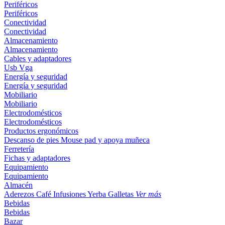
Periféricos
Periféricos
Conectividad
Conectividad
Almacenamiento
Almacenamiento
Cables y adaptadores
Usb
Vga
Energía y seguridad
Energía y seguridad
Mobiliario
Mobiliario
Electrodomésticos
Electrodomésticos
Productos ergonómicos
Descanso de pies
Mouse pad y apoya muñeca
Ferretería
Fichas y adaptadores
Equipamiento
Equipamiento
Almacén
Aderezos
Café
Infusiones
Yerba
Galletas
Ver más
Bebidas
Bebidas
Bazar