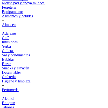
Mouse pad y apoya muñeca
Ferretería
Equipamiento
Alimentos y bebidas
+
Almacén
+
Aderezos
Café
Infusiones
Yerba
Galletas
Sal y condimentos
Bebidas
Bazar
Snacks y almacén
Descartables
Cafetería
Higiene y limpieza
+
Perfumería
+
Alcohol
Botiquín
Jabones