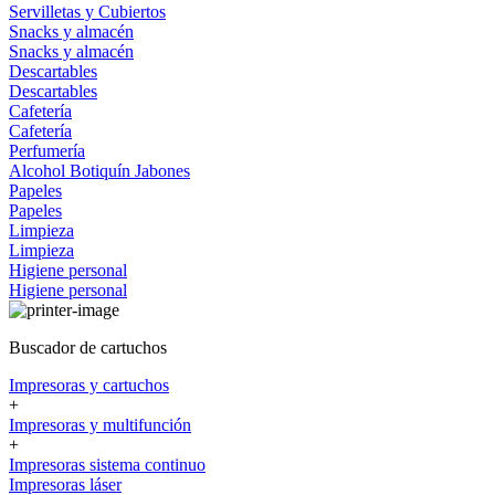
Servilletas y Cubiertos
Snacks y almacén
Snacks y almacén
Descartables
Descartables
Cafetería
Cafetería
Perfumería
Alcohol
Botiquín
Jabones
Papeles
Papeles
Limpieza
Limpieza
Higiene personal
Higiene personal
Buscador de cartuchos
Impresoras y cartuchos
+
Impresoras y multifunción
+
Impresoras sistema continuo
Impresoras láser