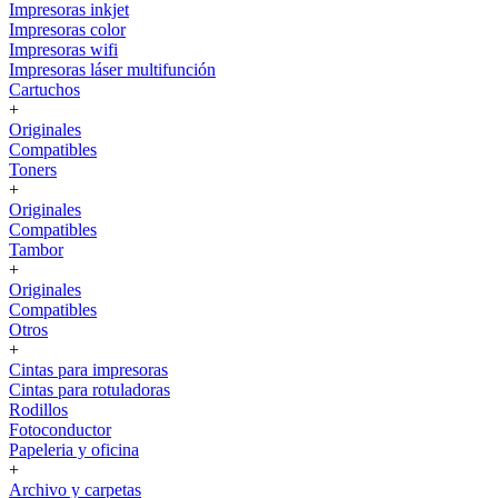
Impresoras inkjet
Impresoras color
Impresoras wifi
Impresoras láser multifunción
Cartuchos
+
Originales
Compatibles
Toners
+
Originales
Compatibles
Tambor
+
Originales
Compatibles
Otros
+
Cintas para impresoras
Cintas para rotuladoras
Rodillos
Fotoconductor
Papeleria y oficina
+
Archivo y carpetas