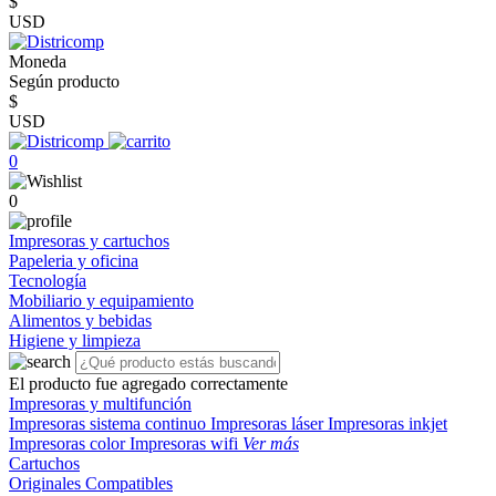
$
USD
Moneda
Según producto
$
USD
0
0
Impresoras y cartuchos
Papeleria y oficina
Tecnología
Mobiliario y equipamiento
Alimentos y bebidas
Higiene y limpieza
El producto fue agregado correctamente
Impresoras y multifunción
Impresoras sistema continuo
Impresoras láser
Impresoras inkjet
Impresoras color
Impresoras wifi
Ver más
Cartuchos
Originales
Compatibles