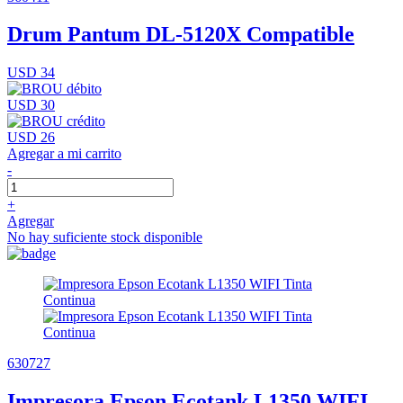
Drum Pantum DL-5120X Compatible
USD 34
USD 30
USD 26
Agregar a mi carrito
-
+
Agregar
No hay suficiente stock disponible
630727
Impresora Epson Ecotank L1350 WIFI